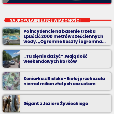
Party MIX
close
soboty od 18
NAJPOPULARNIEJSZE WIADOMOŚCI
Planujesz domową prywatkę? Chcesz rozgrzać się przed
Po incydencie na basenie trzeba
sobotnią imprezą? Masz ochotę pobawić się ze znajomymi przy
spuścić 2000 metrów sześciennych
najlepszych dyskotekowych przebojach?
wody. „Ogromne koszty i ogromna
praca”
„Tu się nie da żyć”. Mają dość
weekendowych korków
Seniorka z Bielska-Białej przekazała
niemal milion złotych oszustom
Gigant z Jeziora Żywieckiego