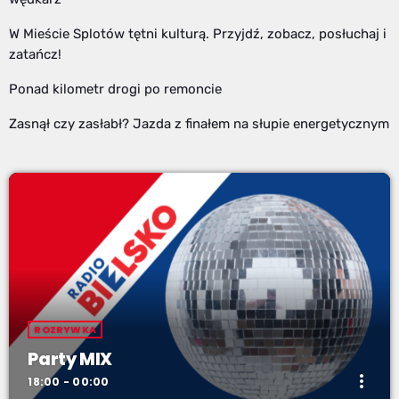
W Mieście Splotów tętni kulturą. Przyjdź, zobacz, posłuchaj i
zatańcz!
Ponad kilometr drogi po remoncie
Zasnął czy zasłabł? Jazda z finałem na słupie energetycznym
ROZRYWKA
Party MIX
more_vert
18:00 - 00:00