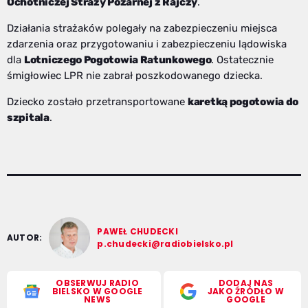
Ochotniczej Straży Pożarnej z Rajczy
.
Działania strażaków polegały na zabezpieczeniu miejsca
zdarzenia oraz przygotowaniu i zabezpieczeniu lądowiska
dla
Lotniczego Pogotowia Ratunkowego
. Ostatecznie
śmigłowiec LPR nie zabrał poszkodowanego dziecka.
Dziecko zostało przetransportowane
karetką pogotowia do
szpitala
.
PAWEŁ CHUDECKI
AUTOR:
p.chudecki@radiobielsko.pl
OBSERWUJ RADIO
DODAJ NAS
BIELSKO W GOOGLE
JAKO ŹRÓDŁO W
NEWS
GOOGLE