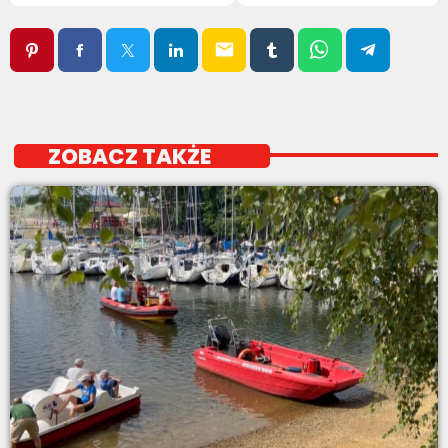
email
ZOBACZ TAKŻE