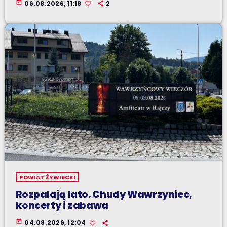
today
06.08.2026, 11:18
2
POWIAT ŻYWIECKI
Rozpalają lato. Chudy Wawrzyniec,
koncerty i zabawa
today
04.08.2026, 12:04