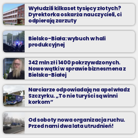
Wyłudzili kilkaset tysięcy złotych?
Dyrektorka oskarża nauczycieli, ci
odpierają zarzuty
Bielsko-Biała: wybuch w hali
produkcyjnej
342 mln zł i 1400 pokrzywdzonych.
Nowe wątki w sprawie biznesmena z
Bielska-Białej
Narciarze odpowiadają na apel władz
Szczyrku. „To nie turyści są winni
korkom”
Od soboty nowa organizacja ruchu.
Przed nami dwa lata utrudnień!