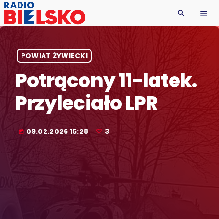
search
menu
POWIAT ŻYWIECKI
Potrącony 11-latek.
Przyleciało LPR
09.02.2026 15:28
3
today