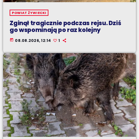
POWIAT ŻYWIECKI
Zginął tragicznie podczas rejsu. Dziś
go wspominają po raz kolejny
today
08.08.2026, 12:14
1