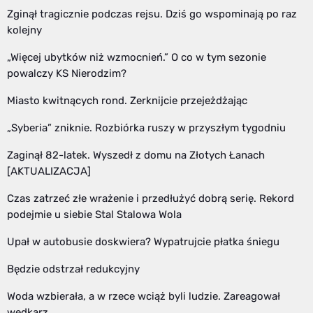
Zginął tragicznie podczas rejsu. Dziś go wspominają po raz
kolejny
„Więcej ubytków niż wzmocnień.” O co w tym sezonie
powalczy KS Nierodzim?
Miasto kwitnących rond. Zerknijcie przejeżdżając
„Syberia” zniknie. Rozbiórka ruszy w przyszłym tygodniu
Zaginął 82-latek. Wyszedł z domu na Złotych Łanach
[AKTUALIZACJA]
Czas zatrzeć złe wrażenie i przedłużyć dobrą serię. Rekord
podejmie u siebie Stal Stalowa Wola
Upał w autobusie doskwiera? Wypatrujcie płatka śniegu
Będzie odstrzał redukcyjny
Woda wzbierała, a w rzece wciąż byli ludzie. Zareagował
wędkarz