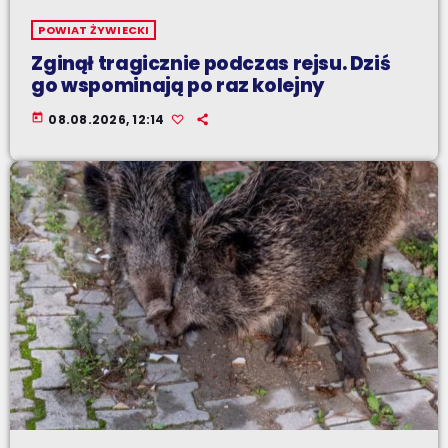
POWIAT ŻYWIECKI
Zginął tragicznie podczas rejsu. Dziś
go wspominają po raz kolejny
today
08.08.2026, 12:14