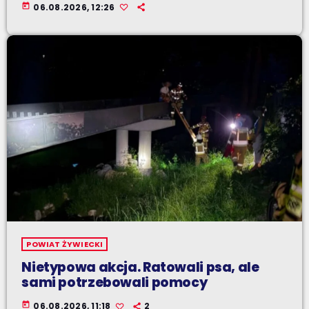
today
06.08.2026, 12:26
POWIAT ŻYWIECKI
Nietypowa akcja. Ratowali psa, ale
sami potrzebowali pomocy
today
06.08.2026, 11:18
2