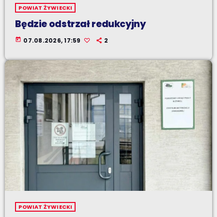
POWIAT ŻYWIECKI
Będzie odstrzał redukcyjny
today
07.08.2026, 17:59
2
POWIAT ŻYWIECKI