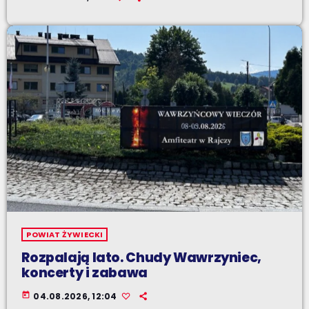
POWIAT ŻYWIECKI
Rozpalają lato. Chudy Wawrzyniec,
koncerty i zabawa
today
04.08.2026, 12:04