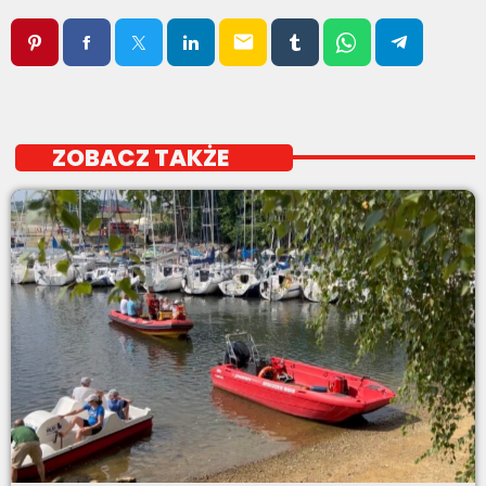
email
ZOBACZ TAKŻE