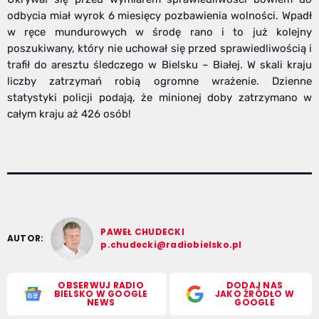
odbycia miał wyrok 6 miesięcy pozbawienia wolności. Wpadł
w ręce mundurowych w środę rano i to już kolejny
poszukiwany, który nie uchował się przed sprawiedliwością i
trafił do aresztu śledczego w Bielsku – Białej. W skali kraju
liczby zatrzymań robią ogromne wrażenie. Dzienne
statystyki policji podają, że minionej doby zatrzymano w
całym kraju aż 426 osób!
PAWEŁ CHUDECKI
AUTOR:
p.chudecki@radiobielsko.pl
OBSERWUJ RADIO
DODAJ NAS
BIELSKO W GOOGLE
JAKO ŹRÓDŁO W
NEWS
GOOGLE