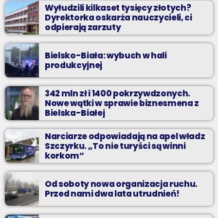
Wyłudzili kilkaset tysięcy złotych?
Dyrektorka oskarża nauczycieli, ci
odpierają zarzuty
Bielsko-Biała: wybuch w hali
produkcyjnej
342 mln zł i 1400 pokrzywdzonych.
Nowe wątki w sprawie biznesmena z
Bielska-Białej
Narciarze odpowiadają na apel władz
Szczyrku. „To nie turyści są winni
korkom”
Od soboty nowa organizacja ruchu.
Przed nami dwa lata utrudnień!