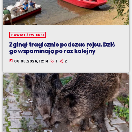
POWIAT ŻYWIECKI
Zginął tragicznie podczas rejsu. Dziś
go wspominają po raz kolejny
today
08.08.2026, 12:14
1
2