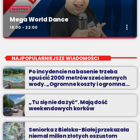
MUZYKA
Mega World Dance
more_vert
18:00 - 22:00
Mega World Dance
close
Zaprasza Sławek "Rybka" Rybczyński
NAJPOPULARNIEJSZE WIADOMOŚCI
Ponadczasowa lista tanecznych hitów z kręgu muzyki euro
Po incydencie na basenie trzeba
dance. Największe z największych - hity wszech czasów w
spuścić 2000 metrów sześciennych
Twoim ulubionym radiu.
wody. „Ogromne koszty i ogromna
praca”
„Tu się nie da żyć”. Mają dość
weekendowych korków
Seniorka z Bielska-Białej przekazała
niemal milion złotych oszustom