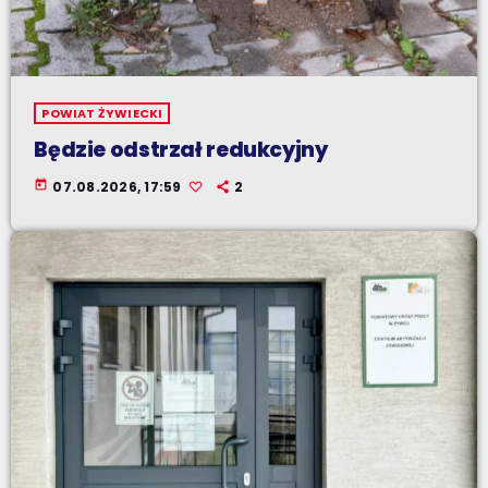
POWIAT ŻYWIECKI
Będzie odstrzał redukcyjny
today
07.08.2026, 17:59
2