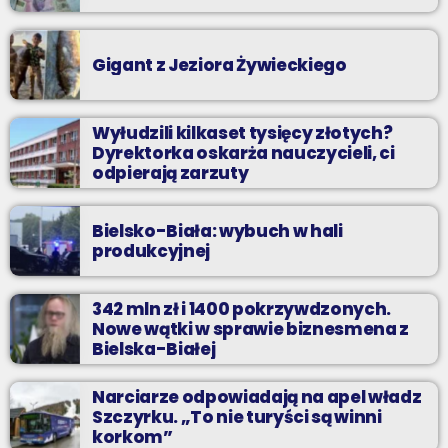
Gigant z Jeziora Żywieckiego
Wyłudzili kilkaset tysięcy złotych?
Dyrektorka oskarża nauczycieli, ci
odpierają zarzuty
Bielsko-Biała: wybuch w hali
produkcyjnej
342 mln zł i 1400 pokrzywdzonych.
Nowe wątki w sprawie biznesmena z
Bielska-Białej
Narciarze odpowiadają na apel władz
Szczyrku. „To nie turyści są winni
korkom”