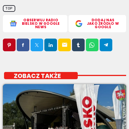
TOP
OBSERWUJ RADIO
DODAJ NAS
BIELSKO W GOOGLE
JAKO ŹRÓDŁO W
NEWS
GOOGLE
email
ZOBACZ TAKŻE