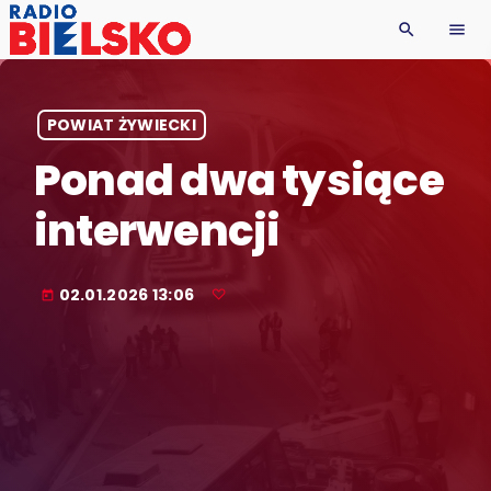
search
menu
POWIAT ŻYWIECKI
Ponad dwa tysiące
interwencji
02.01.2026 13:06
today