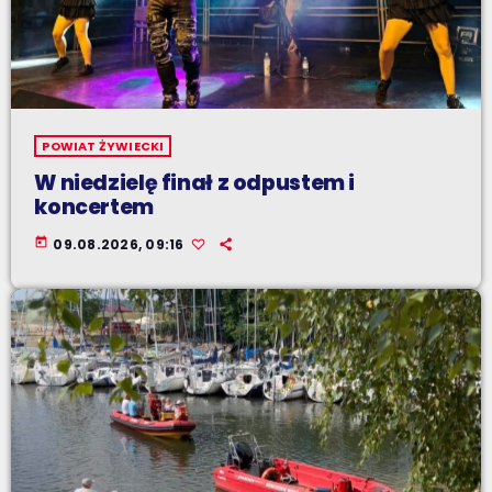
POWIAT ŻYWIECKI
W niedzielę finał z odpustem i
koncertem
today
09.08.2026, 09:16