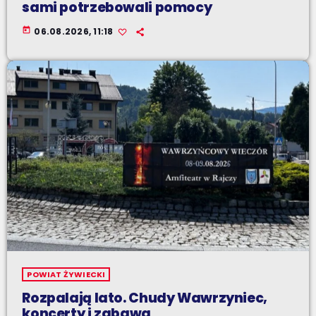
sami potrzebowali pomocy
today
06.08.2026, 11:18
POWIAT ŻYWIECKI
Rozpalają lato. Chudy Wawrzyniec,
koncerty i zabawa