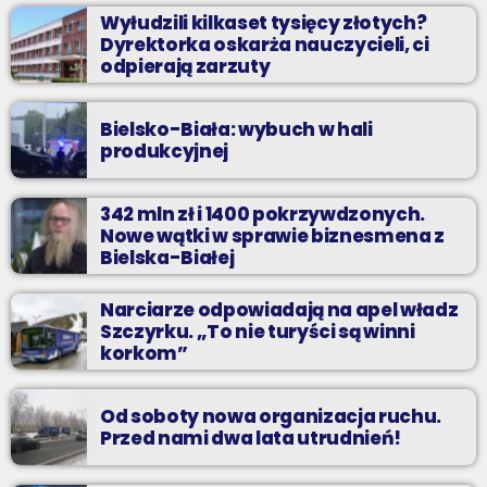
Wyłudzili kilkaset tysięcy złotych?
Dyrektorka oskarża nauczycieli, ci
odpierają zarzuty
Bielsko-Biała: wybuch w hali
produkcyjnej
342 mln zł i 1400 pokrzywdzonych.
Nowe wątki w sprawie biznesmena z
Bielska-Białej
Narciarze odpowiadają na apel władz
Szczyrku. „To nie turyści są winni
korkom”
Od soboty nowa organizacja ruchu.
Przed nami dwa lata utrudnień!