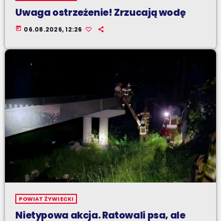
Uwaga ostrzeżenie! Zrzucają wodę
today
06.08.2026, 12:26
POWIAT ŻYWIECKI
Nietypowa akcja. Ratowali psa, ale