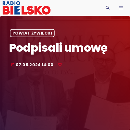
search
menu
POWIAT ŻYWIECKI
Podpisali umowę
07.08.2024 14:00
today