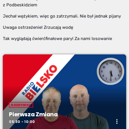
z Podbeskidziem
Jechał wężykiem, więc go zatrzymali. Nie był jednak pijany
Uwaga ostrzeżenie! Zrzucają wodę
Tak wyglądają ćwierćfinałowe pary! Za nami losowanie
ROZRYWKA
Pierwsza Zmiana
more_vert
05:30 - 10:00