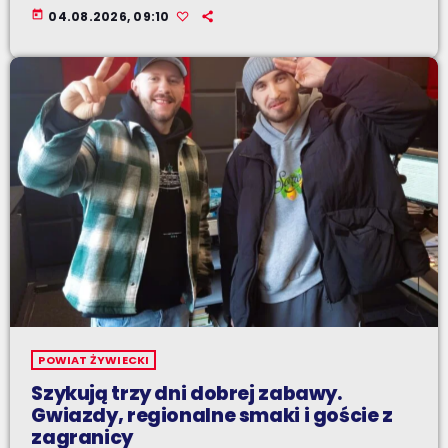
today
04.08.2026, 09:10
POWIAT ŻYWIECKI
Szykują trzy dni dobrej zabawy.
Gwiazdy, regionalne smaki i goście z
zagranicy