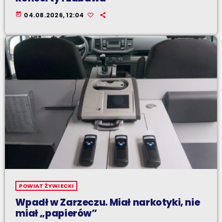
today
04.08.2026, 12:04
POWIAT ŻYWIECKI
Wpadł w Zarzeczu. Miał narkotyki, nie
miał „papierów”