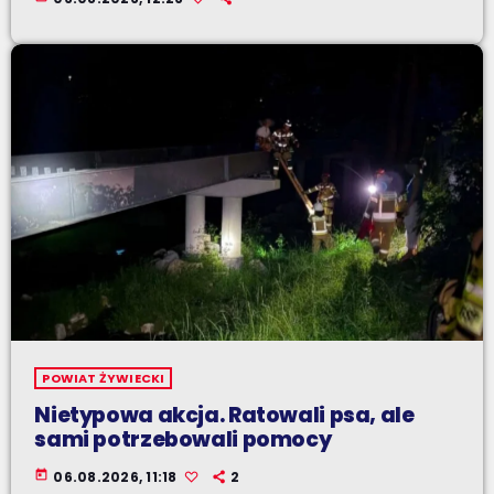
POWIAT ŻYWIECKI
Nietypowa akcja. Ratowali psa, ale
sami potrzebowali pomocy
today
06.08.2026, 11:18
2