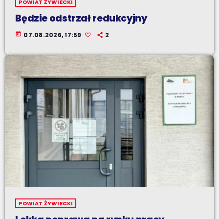
POWIAT ŻYWIECKI
Będzie odstrzał redukcyjny
today
07.08.2026, 17:59
2
POWIAT ŻYWIECKI