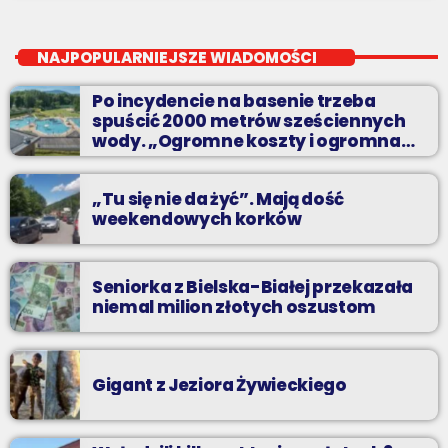
Z kina wzięte
close
Soboty od 13 do 14
NAJPOPULARNIEJSZE WIADOMOŚCI
Z Kina Wzięte to audycja w której film występuje roli głównej.
Po incydencie na basenie trzeba
spuścić 2000 metrów sześciennych
wody. „Ogromne koszty i ogromna
praca”
„Tu się nie da żyć”. Mają dość
weekendowych korków
Seniorka z Bielska-Białej przekazała
niemal milion złotych oszustom
Gigant z Jeziora Żywieckiego