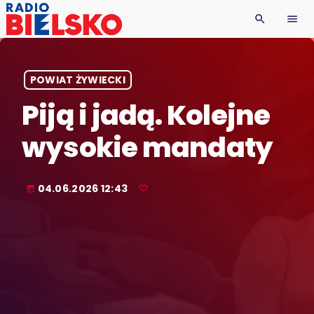
search
menu
POWIAT ŻYWIECKI
Piją i jadą. Kolejne
wysokie mandaty
04.06.2026 12:43
today