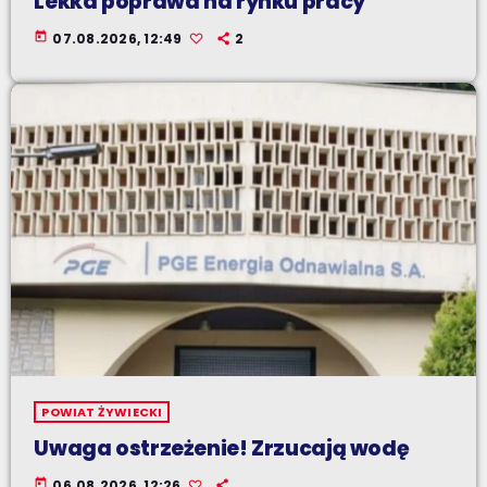
Lekka poprawa na rynku pracy
today
07.08.2026, 12:49
2
POWIAT ŻYWIECKI
Uwaga ostrzeżenie! Zrzucają wodę
today
06.08.2026, 12:26