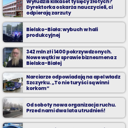
Wyłudzili kilkaset tysięcy złotych?
Dyrektorka oskarża nauczycieli, ci
odpierają zarzuty
Bielsko-Biała: wybuch w hali
produkcyjnej
342 mln zł i 1400 pokrzywdzonych.
Nowe wątki w sprawie biznesmena z
Bielska-Białej
Narciarze odpowiadają na apel władz
Szczyrku. „To nie turyści są winni
korkom”
Od soboty nowa organizacja ruchu.
Przed nami dwa lata utrudnień!