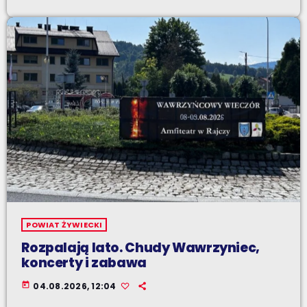
POWIAT ŻYWIECKI
Rozpalają lato. Chudy Wawrzyniec,
koncerty i zabawa
today
04.08.2026, 12:04