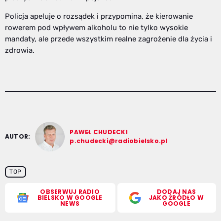
Policja apeluje o rozsądek i przypomina, że kierowanie
rowerem pod wpływem alkoholu to nie tylko wysokie
mandaty, ale przede wszystkim realne zagrożenie dla życia i
zdrowia.
PAWEŁ CHUDECKI
AUTOR:
p.chudecki@radiobielsko.pl
TOP
OBSERWUJ RADIO
DODAJ NAS
BIELSKO W GOOGLE
JAKO ŹRÓDŁO W
NEWS
GOOGLE