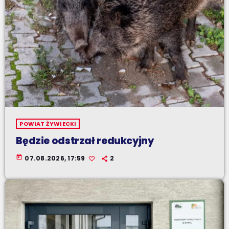
POWIAT ŻYWIECKI
Będzie odstrzał redukcyjny
today
07.08.2026, 17:59
2