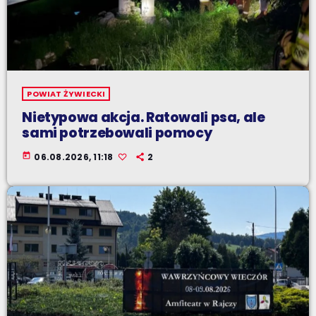
POWIAT ŻYWIECKI
Nietypowa akcja. Ratowali psa, ale
sami potrzebowali pomocy
today
06.08.2026, 11:18
2