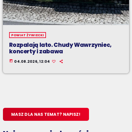
POWIAT ŻYWIECKI
Rozpalają lato. Chudy Wawrzyniec,
koncerty i zabawa
today
04.08.2026, 12:04
MASZ DLA NAS TEMAT? NAPISZ!