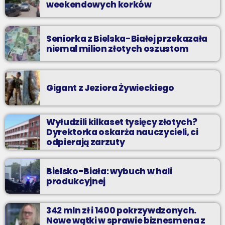
weekendowych korków
Seniorka z Bielska-Białej przekazała
niemal milion złotych oszustom
Gigant z Jeziora Żywieckiego
Wyłudzili kilkaset tysięcy złotych?
Dyrektorka oskarża nauczycieli, ci
odpierają zarzuty
Bielsko-Biała: wybuch w hali
produkcyjnej
342 mln zł i 1400 pokrzywdzonych.
Nowe wątki w sprawie biznesmena z