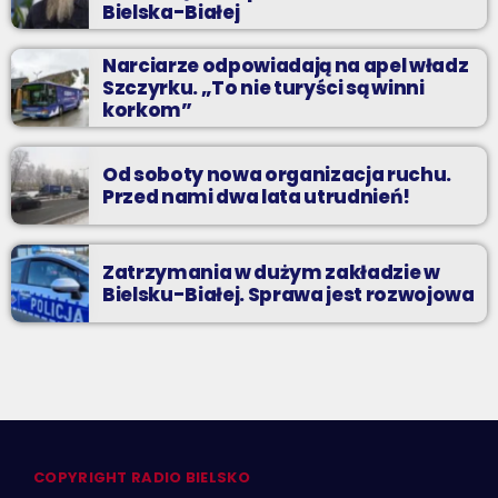
Bielska-Białej
Narciarze odpowiadają na apel władz
Szczyrku. „To nie turyści są winni
korkom”
Od soboty nowa organizacja ruchu.
Przed nami dwa lata utrudnień!
Zatrzymania w dużym zakładzie w
Bielsku-Białej. Sprawa jest rozwojowa
COPYRIGHT RADIO BIELSKO