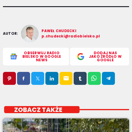
PAWEŁ CHUDECKI
AUTOR:
p.chudecki@radiobielsko.pl
OBSERWUJ RADIO
DODAJ NAS
BIELSKO W GOOGLE
JAKO ŹRÓDŁO W
NEWS
GOOGLE
email
ZOBACZ TAKŻE