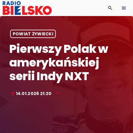
search
menu
POWIAT ŻYWIECKI
Pierwszy Polak w
amerykańskiej
serii Indy NXT
14.01.2026 21:20
today