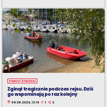
POWIAT ŻYWIECKI
Zginął tragicznie podczas rejsu. Dziś
go wspominają po raz kolejny
today
08.08.2026, 12:14
1
2