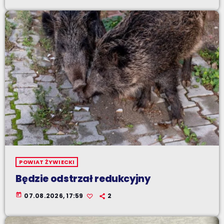
POWIAT ŻYWIECKI
Będzie odstrzał redukcyjny
today
07.08.2026, 17:59
2