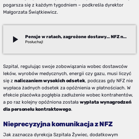
pogarsza się z każdym tygodniem – podkreśla dyrektor
Małgorzata Świątkiewicz.
play_arrow
Pensje w ratach, zagrożone dostawy… NFZ nie płaci
Paweł Chudecki
Szpital, regulując swoje zobowiązania wobec dostawców
leków, wyrobów medycznych, energii czy gazu, musi liczyć
się z
naliczaniem wysokich odsetek
, podczas gdy NFZ nie
wypłaca żadnych odsetek za opóźnienia w płatnościach. W
efekcie placówka pogłębia zadłużenie wobec kontrahentów,
a po raz kolejny opóźniona została
wypłata wynagrodzeń
dla personelu kontraktowego
.
Nieprecyzyjna komunikacja z NFZ
Jak zaznacza dyrekcja Szpitala Żywiec, dodatkowym