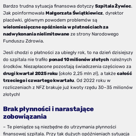
Bardzo trudna sytuacja finansowa dotyczy
Szpitala Żywiec
.
Jak poinformowała
Małgorzata Świątkiewicz
, dyrektor
placówki, głównym powodem problemów są
wielomiesięczne opóźnienia w płatnościach za
nadwykonania nielimitowane
ze strony Narodowego
Funduszu Zdrowia.
Jesli chodzi o płatności za ubiegły rok, to na dzień dzisiejszy
do szpitala nie trafiło
ponad 10 milionów złotych
należnych
środków. Niezapłacone pozostają świadczenia częściowo za
drugi kwartał 2025 roku
(około 2,25 mln zł), a także
całość
trzeciego i czwartego kwartału
. Od 2022 roku w
rozliczeniach z NFZ brakuje już kwoty rzędu 30–35 milionów
złotych!
Brak płynności i narastające
zobowiązania
– Te pieniądze są niezbędne do utrzymania płynności
finansowej szpitala. Przy tak dużych opóźnieniach sytuacja