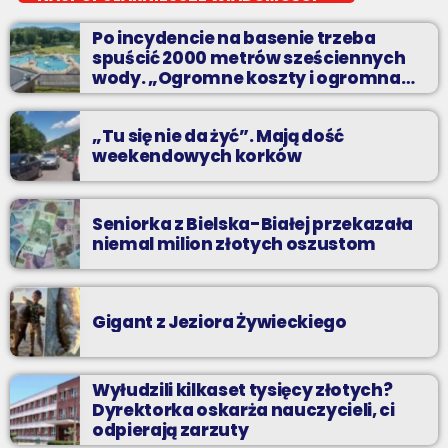
jak atrakcyjnie spędzić czas w regionie, jak ominąć korki i jak
Po incydencie na basenie trzeba
odpocząć?
spuścić 2000 metrów sześciennych
wody. „Ogromne koszty i ogromna
praca”
„Tu się nie da żyć”. Mają dość
weekendowych korków
Seniorka z Bielska-Białej przekazała
niemal milion złotych oszustom
Gigant z Jeziora Żywieckiego
Wyłudzili kilkaset tysięcy złotych?
Dyrektorka oskarża nauczycieli, ci
odpierają zarzuty