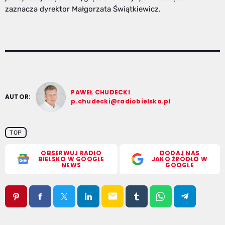
zaznacza dyrektor Małgorzata Świątkiewicz.
PAWEŁ CHUDECKI
AUTOR:
p.chudecki@radiobielsko.pl
TOP
OBSERWUJ RADIO
DODAJ NAS
BIELSKO W GOOGLE
JAKO ŹRÓDŁO W
NEWS
GOOGLE
email