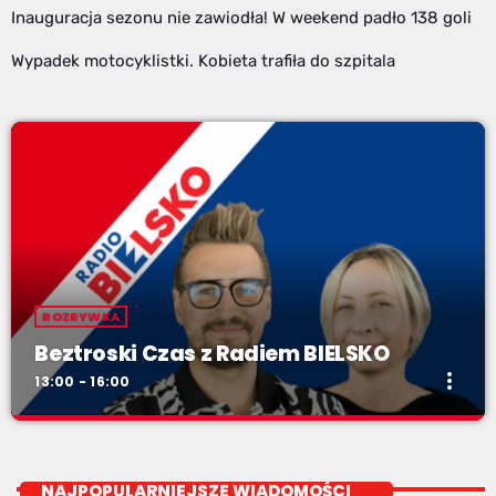
Inauguracja sezonu nie zawiodła! W weekend padło 138 goli
Wypadek motocyklistki. Kobieta trafiła do szpitala
ROZRYWKA
Beztroski Czas z Radiem BIELSKO
more_vert
13:00 - 16:00
Beztroski Czas z Radiem BIELSKO
close
do poniedziałku do piątku od 13 do 16
NAJPOPULARNIEJSZE WIADOMOŚCI