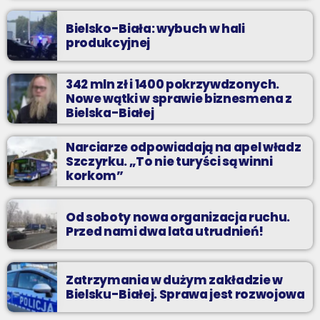
Bielsko-Biała: wybuch w hali
produkcyjnej
342 mln zł i 1400 pokrzywdzonych.
Nowe wątki w sprawie biznesmena z
Bielska-Białej
Narciarze odpowiadają na apel władz
Szczyrku. „To nie turyści są winni
korkom”
Od soboty nowa organizacja ruchu.
Przed nami dwa lata utrudnień!
Zatrzymania w dużym zakładzie w
Bielsku-Białej. Sprawa jest rozwojowa