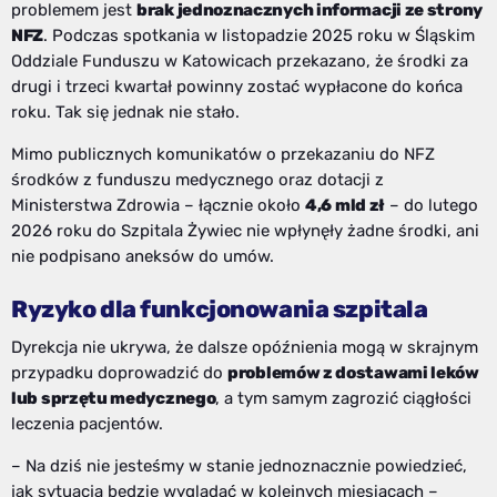
problemem jest
brak jednoznacznych informacji ze strony
NFZ
. Podczas spotkania w listopadzie 2025 roku w Śląskim
Oddziale Funduszu w Katowicach przekazano, że środki za
drugi i trzeci kwartał powinny zostać wypłacone do końca
roku. Tak się jednak nie stało.
Mimo publicznych komunikatów o przekazaniu do NFZ
środków z funduszu medycznego oraz dotacji z
Ministerstwa Zdrowia – łącznie około
4,6 mld zł
– do lutego
2026 roku do Szpitala Żywiec nie wpłynęły żadne środki, ani
nie podpisano aneksów do umów.
Ryzyko dla funkcjonowania szpitala
Dyrekcja nie ukrywa, że dalsze opóźnienia mogą w skrajnym
przypadku doprowadzić do
problemów z dostawami leków
lub sprzętu medycznego
, a tym samym zagrozić ciągłości
leczenia pacjentów.
– Na dziś nie jesteśmy w stanie jednoznacznie powiedzieć,
jak sytuacja będzie wyglądać w kolejnych miesiącach –