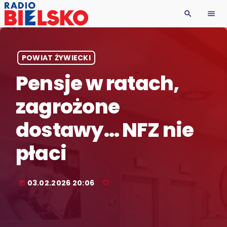
search
menu
POWIAT ŻYWIECKI
Pensje w ratach,
zagrożone
dostawy… NFZ nie
płaci
03.02.2026 20:06
today