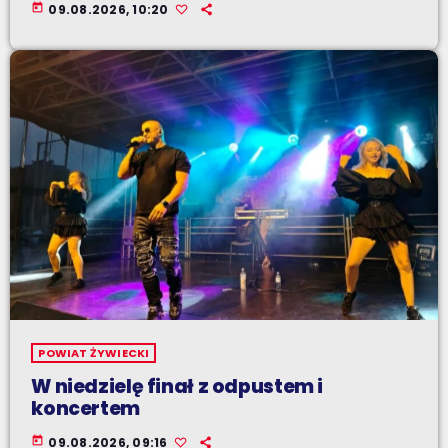
today
09.08.2026, 10:20
POWIAT ŻYWIECKI
W niedzielę finał z odpustem i
koncertem
today
09.08.2026, 09:16