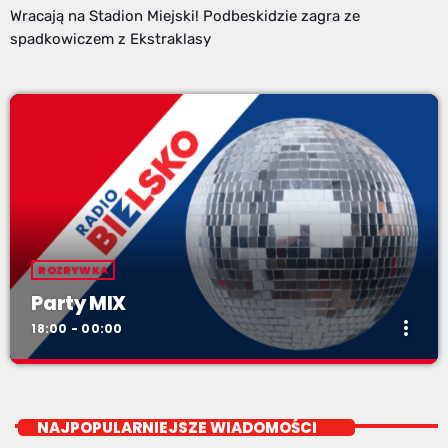
Wracają na Stadion Miejski! Podbeskidzie zagra ze
spadkowiczem z Ekstraklasy
ROZRYWKA
Party MIX
more_vert
18:00 - 00:00
Party MIX
close
soboty od 18
NAJPOPULARNIEJSZE WIADOMOŚCI