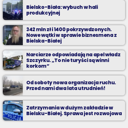
Bielsko-Biała: wybuch w hali
produkcyjnej
342 mln zł i 1400 pokrzywdzonych.
Nowe wątki w sprawie biznesmena z
Bielska-Białej
Narciarze odpowiadają na apel władz
Szczyrku. „To nie turyści są winni
korkom”
Od soboty nowa organizacja ruchu.
Przed nami dwa lata utrudnień!
Zatrzymania w dużym zakładzie w
Bielsku-Białej. Sprawa jest rozwojowa