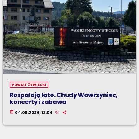
POWIAT ŻYWIECKI
Rozpalają lato. Chudy Wawrzyniec,
koncerty i zabawa
today
04.08.2026, 12:04