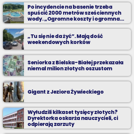
Planujesz domową prywatkę? Chcesz rozgrzać się przed
Po incydencie na basenie trzeba
sobotnią imprezą? Masz ochotę pobawić się ze znajomymi przy
spuścić 2000 metrów sześciennych
najlepszych dyskotekowych przebojach?
wody. „Ogromne koszty i ogromna
praca”
„Tu się nie da żyć”. Mają dość
weekendowych korków
Seniorka z Bielska-Białej przekazała
niemal milion złotych oszustom
Gigant z Jeziora Żywieckiego
Wyłudzili kilkaset tysięcy złotych?
Dyrektorka oskarża nauczycieli, ci
odpierają zarzuty