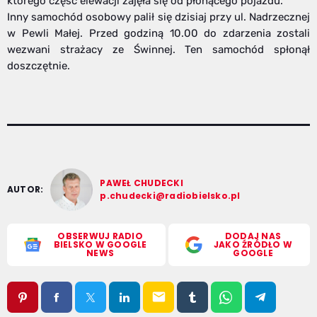
którego część elewacji zajęła się od płonącego pojazdu.
Inny samochód osobowy palił się dzisiaj przy ul. Nadrzecznej
w Pewli Małej. Przed godziną 10.00 do zdarzenia zostali
wezwani strażacy ze Świnnej. Ten samochód spłonął
doszczętnie.
PAWEŁ CHUDECKI
AUTOR:
p.chudecki@radiobielsko.pl
OBSERWUJ RADIO
DODAJ NAS
BIELSKO W GOOGLE
JAKO ŹRÓDŁO W
NEWS
GOOGLE
email