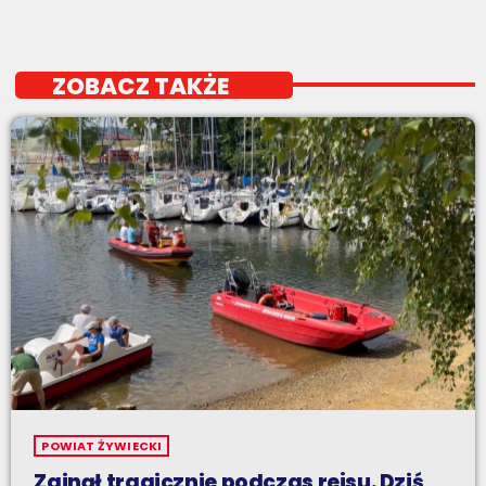
ZOBACZ TAKŻE
POWIAT ŻYWIECKI
Zginął tragicznie podczas rejsu. Dziś