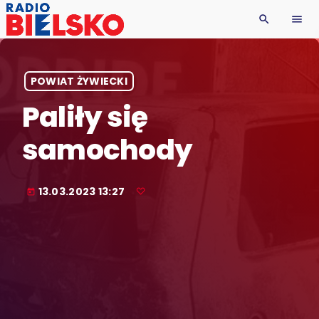
search
menu
POWIAT ŻYWIECKI
Paliły się
samochody
13.03.2023 13:27
today