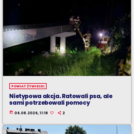
POWIAT ŻYWIECKI
Nietypowa akcja. Ratowali psa, ale
sami potrzebowali pomocy
today
06.08.2026, 11:18
2