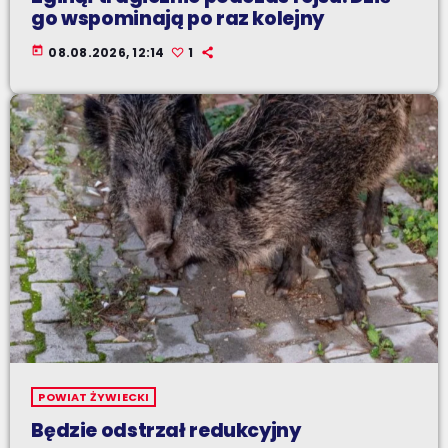
go wspominają po raz kolejny
today
08.08.2026, 12:14
1
POWIAT ŻYWIECKI
Będzie odstrzał redukcyjny