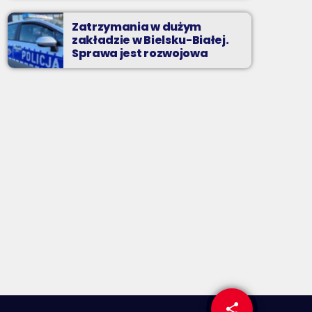
Zatrzymania w dużym
zakładzie w Bielsku-Białej.
Sprawa jest rozwojowa
share
email