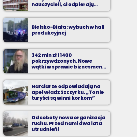
nauczycieli, ci odpierają
zarzuty
Bielsko-Biała: wybuch w hali
produkcyjnej
342 mln zł i 1400
pokrzywdzonych. Nowe
wątki w sprawie biznesmena
z Bielska-Białej
Narciarze odpowiadają na
apel władz Szczyrku. „To nie
turyści są winni korkom”
Od soboty nowa organizacja
ruchu. Przed nami dwa lata
utrudnień!