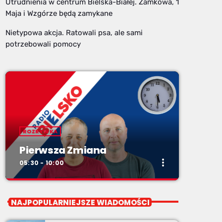
Utrudnienia w centrum Bielska-Białej. Zamkowa, 1
Maja i Wzgórze będą zamykane
Nietypowa akcja. Ratowali psa, ale sami
potrzebowali pomocy
ROZRYWKA
Pierwsza Zmiana
more_vert
05:30 - 10:00
close
Pierwsza Zmiana
NAJPOPULARNIEJSZE WIADOMOŚCI
od poniedziałku do piątku od 5:30