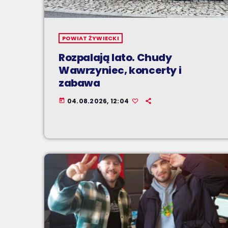
POWIAT ŻYWIECKI
Rozpalają lato. Chudy
Wawrzyniec, koncerty i
zabawa
04.08.2026, 12:04
today