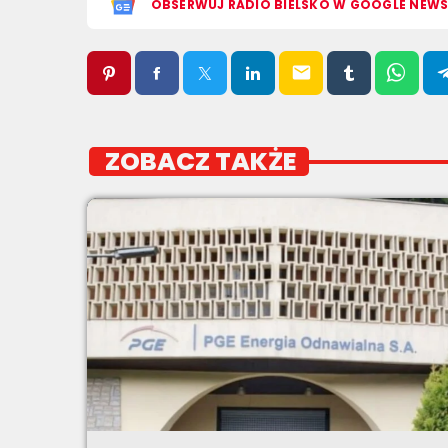
OBSERWUJ RADIO BIELSKO W GOOGLE NEW
email
ZOBACZ TAKŻE