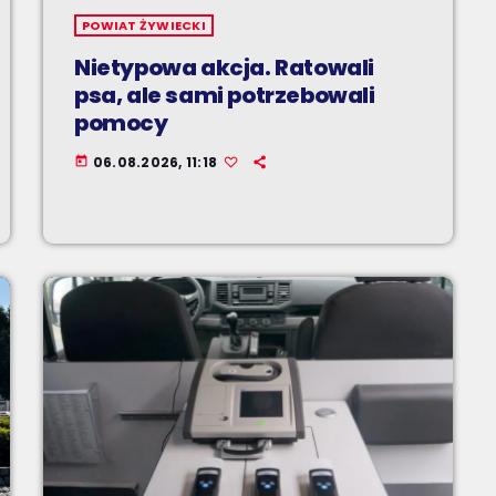
POWIAT ŻYWIECKI
Nietypowa akcja. Ratowali
psa, ale sami potrzebowali
pomocy
06.08.2026, 11:18
today