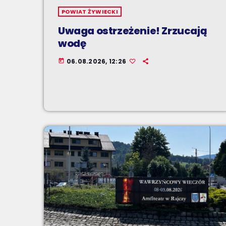
POWIAT ŻYWIECKI
Uwaga ostrzeżenie! Zrzucają
wodę
06.08.2026, 12:26
today