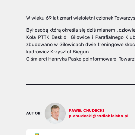
W wieku 69 lat zmarł wieloletni członek Towarzy
Był osobą którą określa się dziś mianem „człowie
Koła PTTK Beskid Gilowice i Parafialnego Klub
zbudowano w Gilowicach dwie treningowe skoczn
kadrowicz Krzysztof Biegun.
O śmierci Henryka Pasko poinformowało Towarzy
PAWEŁ CHUDECKI
AUTOR:
p.chudecki@radiobielsko.pl