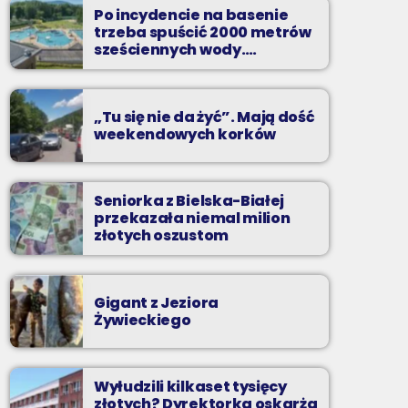
Po incydencie na basenie
Codziennie od poniedziałku do piątku od 5:30
trzeba spuścić 2000 metrów
do 10.
sześciennych wody.
„Ogromne koszty i ogromna
praca”
„Tu się nie da żyć”. Mają dość
weekendowych korków
Seniorka z Bielska-Białej
przekazała niemal milion
złotych oszustom
Gigant z Jeziora
Żywieckiego
Wyłudzili kilkaset tysięcy
złotych? Dyrektorka oskarża