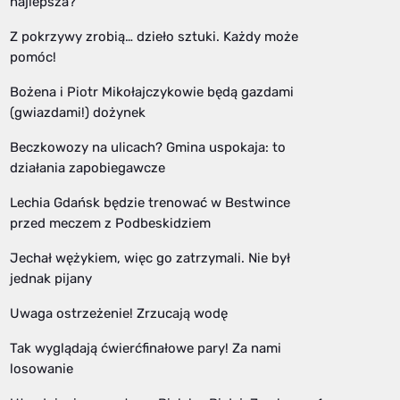
najlepsza?
Z pokrzywy zrobią… dzieło sztuki. Każdy może
pomóc!
Bożena i Piotr Mikołajczykowie będą gazdami
(gwiazdami!) dożynek
Beczkowozy na ulicach? Gmina uspokaja: to
działania zapobiegawcze
Lechia Gdańsk będzie trenować w Bestwince
przed meczem z Podbeskidziem
Jechał wężykiem, więc go zatrzymali. Nie był
jednak pijany
Uwaga ostrzeżenie! Zrzucają wodę
Tak wyglądają ćwierćfinałowe pary! Za nami
losowanie