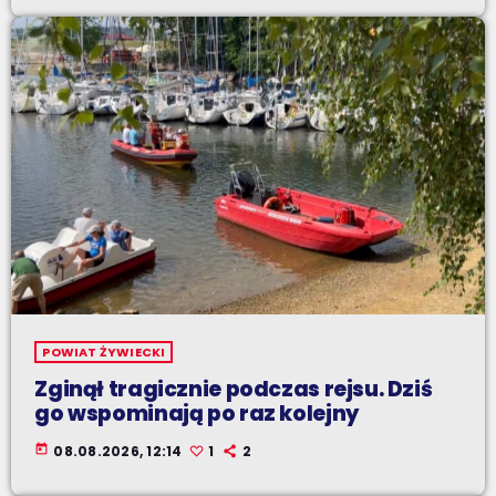
POWIAT ŻYWIECKI
Zginął tragicznie podczas rejsu. Dziś
go wspominają po raz kolejny
today
08.08.2026, 12:14
1
2