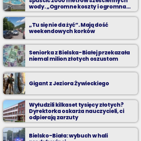
spuścić 2000 metrów sześciennych
Twoim ulubionym radiu.
wody. „Ogromne koszty i ogromna
praca”
„Tu się nie da żyć”. Mają dość
weekendowych korków
Seniorka z Bielska-Białej przekazała
niemal milion złotych oszustom
Gigant z Jeziora Żywieckiego
Wyłudzili kilkaset tysięcy złotych?
Dyrektorka oskarża nauczycieli, ci
odpierają zarzuty
Bielsko-Biała: wybuch w hali