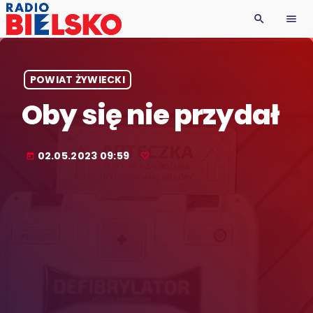
search
menu
POWIAT ŻYWIECKI
Oby się nie przydał
02.05.2023 09:59
today