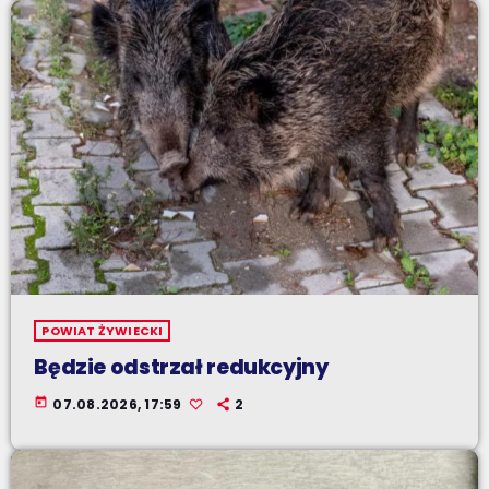
POWIAT ŻYWIECKI
Będzie odstrzał redukcyjny
today
07.08.2026, 17:59
2