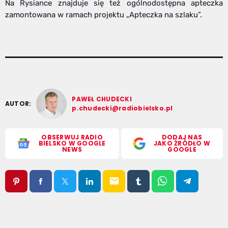
Na Rysiance znajduje się też ogólnodostępna apteczka
zamontowana w ramach projektu „Apteczka na szlaku”.
PAWEŁ CHUDECKI
AUTOR:
p.chudecki@radiobielsko.pl
OBSERWUJ RADIO
DODAJ NAS
BIELSKO W GOOGLE
JAKO ŹRÓDŁO W
NEWS
GOOGLE
email