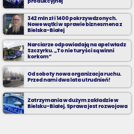
produkcyjnej
342 mln zł i 1400 pokrzywdzonych.
Nowe wątki w sprawie biznesmena z
Bielska-Białej
Narciarze odpowiadają na apel władz
Szczyrku. „To nie turyści są winni
korkom”
Od soboty nowa organizacja ruchu.
Przed nami dwa lata utrudnień!
Zatrzymania w dużym zakładzie w
Bielsku-Białej. Sprawa jest rozwojowa