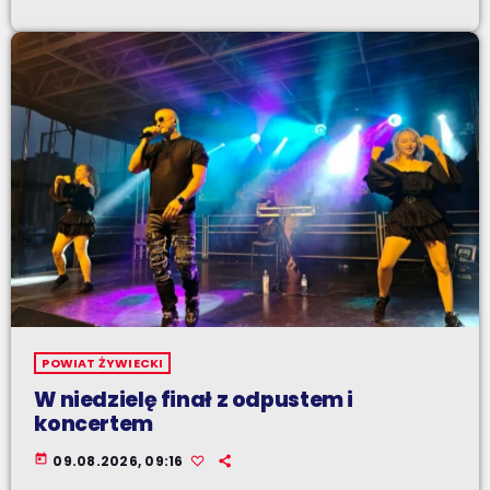
POWIAT ŻYWIECKI
W niedzielę finał z odpustem i
koncertem
today
09.08.2026, 09:16