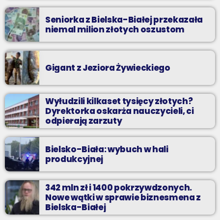
Seniorka z Bielska-Białej przekazała
niemal milion złotych oszustom
Gigant z Jeziora Żywieckiego
Wyłudzili kilkaset tysięcy złotych?
Dyrektorka oskarża nauczycieli, ci
odpierają zarzuty
Bielsko-Biała: wybuch w hali
produkcyjnej
342 mln zł i 1400 pokrzywdzonych.
Nowe wątki w sprawie biznesmena z
Bielska-Białej