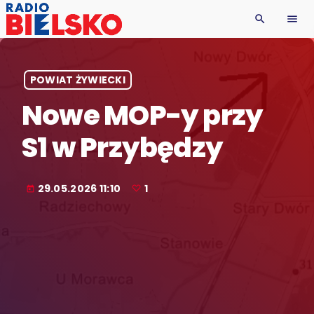
search
menu
POWIAT ŻYWIECKI
Nowe MOP-y przy
S1 w Przybędzy
29.05.2026 11:10
1
today