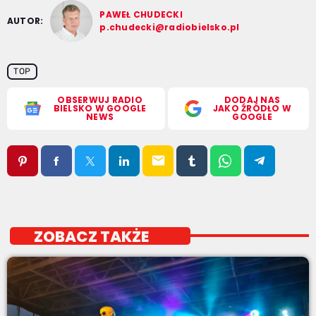
PAWEŁ CHUDECKI
AUTOR:
p.chudecki@radiobielsko.pl
TOP
OBSERWUJ RADIO
DODAJ NAS
BIELSKO W GOOGLE
JAKO ŹRÓDŁO W
NEWS
GOOGLE
email
ZOBACZ TAKŻE