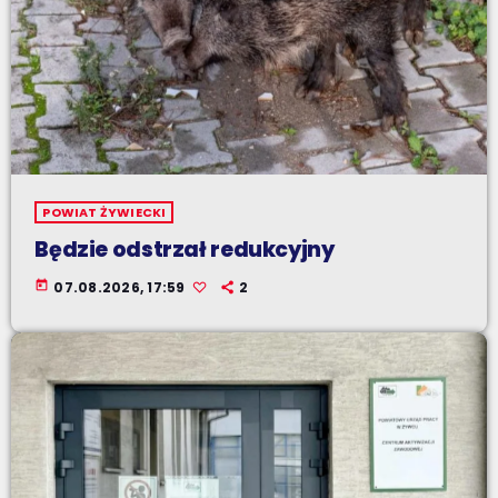
POWIAT ŻYWIECKI
Będzie odstrzał redukcyjny
today
07.08.2026, 17:59
2