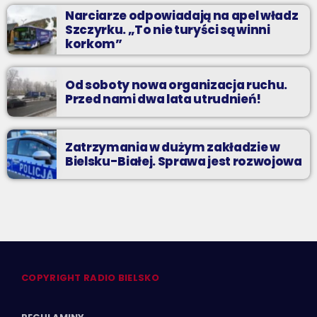
Narciarze odpowiadają na apel władz
Szczyrku. „To nie turyści są winni
korkom”
Od soboty nowa organizacja ruchu.
Przed nami dwa lata utrudnień!
Zatrzymania w dużym zakładzie w
Bielsku-Białej. Sprawa jest rozwojowa
COPYRIGHT RADIO BIELSKO