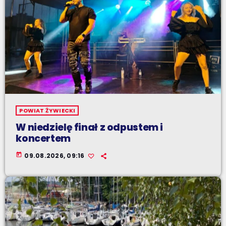
POWIAT ŻYWIECKI
W niedzielę finał z odpustem i
koncertem
today
09.08.2026, 09:16