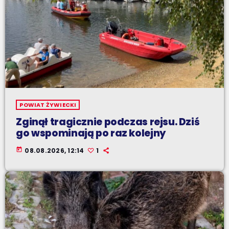
POWIAT ŻYWIECKI
Zginął tragicznie podczas rejsu. Dziś
go wspominają po raz kolejny
today
08.08.2026, 12:14
1