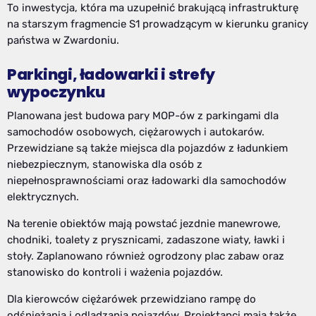
To inwestycja, która ma uzupełnić brakującą infrastrukturę
na starszym fragmencie S1 prowadzącym w kierunku granicy
państwa w Zwardoniu.
Parkingi, ładowarki i strefy
wypoczynku
Planowana jest budowa pary MOP-ów z parkingami dla
samochodów osobowych, ciężarowych i autokarów.
Przewidziane są także miejsca dla pojazdów z ładunkiem
niebezpiecznym, stanowiska dla osób z
niepełnosprawnościami oraz ładowarki dla samochodów
elektrycznych.
Na terenie obiektów mają powstać jezdnie manewrowe,
chodniki, toalety z prysznicami, zadaszone wiaty, ławki i
stoły. Zaplanowano również ogrodzony plac zabaw oraz
stanowisko do kontroli i ważenia pojazdów.
Dla kierowców ciężarówek przewidziano rampę do
odśnieżania i odladzania pojazdów. Projektanci mają także