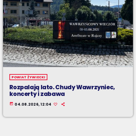
POWIAT ŻYWIECKI
Rozpalają lato. Chudy Wawrzyniec,
koncerty i zabawa
today
04.08.2026, 12:04