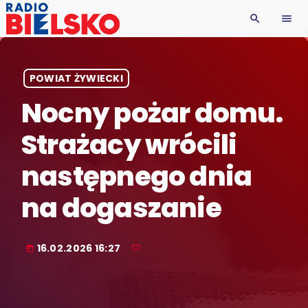
search
menu
POWIAT ŻYWIECKI
Nocny pożar domu.
Strażacy wrócili
następnego dnia
na dogaszanie
16.02.2026 16:27
today