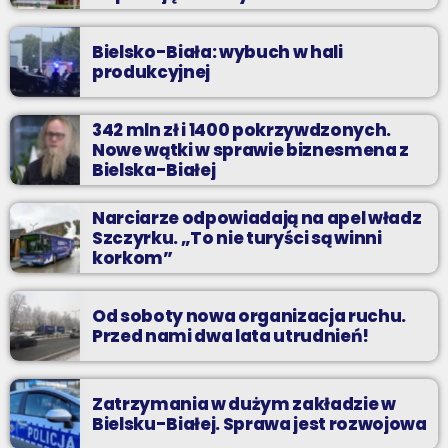
Bielsko-Biała: wybuch w hali
produkcyjnej
342 mln zł i 1400 pokrzywdzonych.
Nowe wątki w sprawie biznesmena z
Bielska-Białej
Narciarze odpowiadają na apel władz
Szczyrku. „To nie turyści są winni
korkom”
Od soboty nowa organizacja ruchu.
Przed nami dwa lata utrudnień!
Zatrzymania w dużym zakładzie w
Bielsku-Białej. Sprawa jest rozwojowa