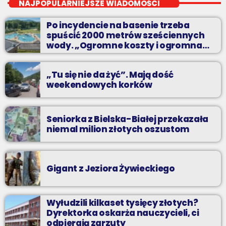
NAJPOPULARNIEJSZE WIADOMOŚCI
Zadzwoń do nas, wybierz jedną z dwóch muzycznych
Po incydencie na basenie trzeba
propozycji i pozdrów bliskich na żywo w Radiu BIELSKO.
spuścić 2000 metrów sześciennych
wody. „Ogromne koszty i ogromna
praca”
„Tu się nie da żyć”. Mają dość
weekendowych korków
Seniorka z Bielska-Białej przekazała
niemal milion złotych oszustom
Gigant z Jeziora Żywieckiego
Wyłudzili kilkaset tysięcy złotych?
Dyrektorka oskarża nauczycieli, ci
odpierają zarzuty