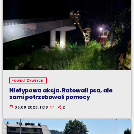
POWIAT ŻYWIECKI
Nietypowa akcja. Ratowali psa, ale
sami potrzebowali pomocy
today
06.08.2026, 11:18
2