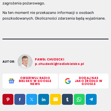
zagrożenia pożarowego.
Na ten moment nie przekazano informacji o osobach
poszkodowanych. Okoliczności zdarzenia będą wyjaśniane.
PAWEŁ CHUDECKI
AUTOR:
p.chudecki@radiobielsko.pl
OBSERWUJ RADIO
DODAJ NAS
BIELSKO W GOOGLE
JAKO ŹRÓDŁO W
NEWS
GOOGLE
email