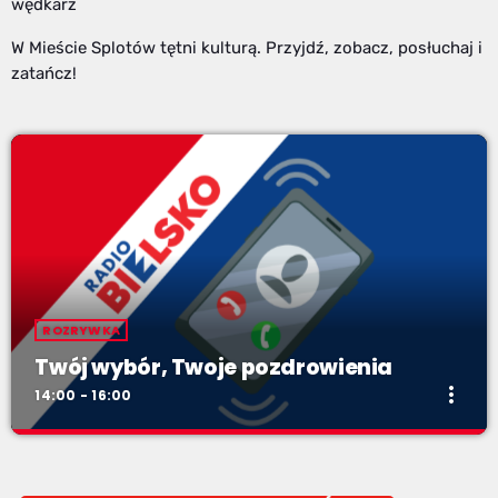
wędkarz
W Mieście Splotów tętni kulturą. Przyjdź, zobacz, posłuchaj i
zatańcz!
ROZRYWKA
Twój wybór, Twoje pozdrowienia
more_vert
14:00 - 16:00
Twój wybór, Twoje pozdrowienia
close
Niedziele od 14 do 16