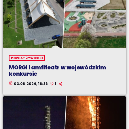
POWIAT ŻYWIECKI
MORGI i amfiteatr w wojewódzkim
konkursie
today
03.08.2026, 18:36
1