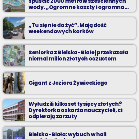
spuścić 2000 metrów sześciennych
wody. „Ogromne koszty i ogromna
praca”
„Tu się nie da żyć”. Mają dość
weekendowych korków
Seniorka z Bielska-Białej przekazała
niemal milion złotych oszustom
Gigant z Jeziora Żywieckiego
Wyłudzili kilkaset tysięcy złotych?
Dyrektorka oskarża nauczycieli, ci
odpierają zarzuty
Bielsko-Biała: wybuch w hali