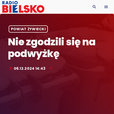
search
menu
POWIAT ŻYWIECKI
Nie zgodzili się na
podwyżkę
06.12.2024 14:43
today