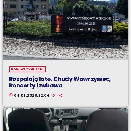
POWIAT ŻYWIECKI
Rozpalają lato. Chudy Wawrzyniec,
koncerty i zabawa
today
04.08.2026, 12:04