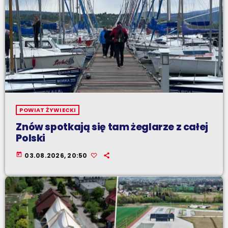
POWIAT ŻYWIECKI
Znów spotkają się tam żeglarze z całej
Polski
today
03.08.2026, 20:50