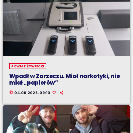
POWIAT ŻYWIECKI
Wpadł w Zarzeczu. Miał narkotyki, nie
miał „papierów”
today
04.08.2026, 09:10