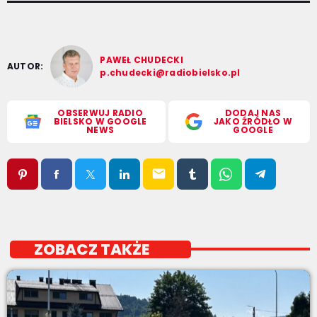
PAWEŁ CHUDECKI
AUTOR:
p.chudecki@radiobielsko.pl
OBSERWUJ RADIO
DODAJ NAS
BIELSKO W GOOGLE
JAKO ŹRÓDŁO W
NEWS
GOOGLE
email
ZOBACZ TAKŻE