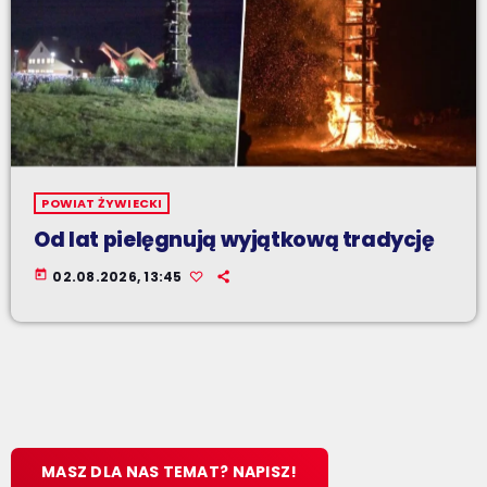
POWIAT ŻYWIECKI
Od lat pielęgnują wyjątkową tradycję
today
02.08.2026, 13:45
MASZ DLA NAS TEMAT? NAPISZ!