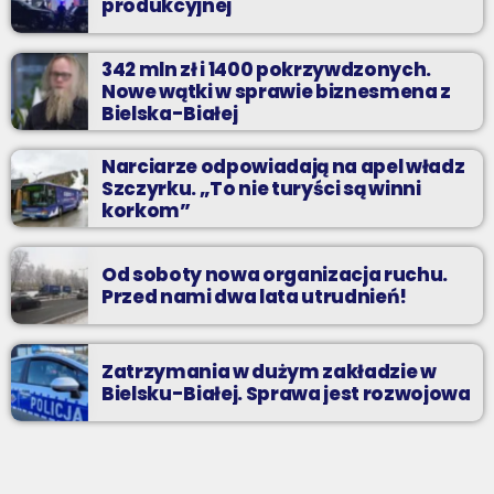
produkcyjnej
342 mln zł i 1400 pokrzywdzonych.
Nowe wątki w sprawie biznesmena z
Bielska-Białej
Narciarze odpowiadają na apel władz
Szczyrku. „To nie turyści są winni
korkom”
Od soboty nowa organizacja ruchu.
Przed nami dwa lata utrudnień!
Zatrzymania w dużym zakładzie w
Bielsku-Białej. Sprawa jest rozwojowa