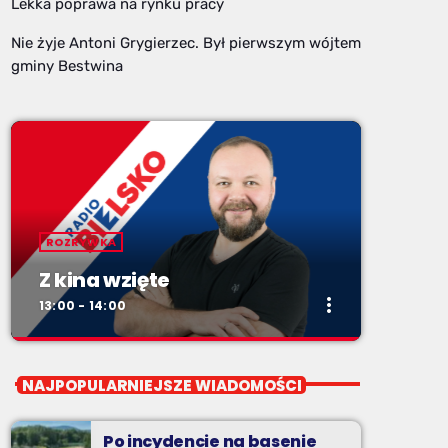
Lekka poprawa na rynku pracy
Nie żyje Antoni Grygierzec. Był pierwszym wójtem
gminy Bestwina
ROZRYWKA
Z kina wzięte
more_vert
13:00 - 14:00
close
Z kina wzięte
NAJPOPULARNIEJSZE WIADOMOŚCI
Soboty od 13 do 14
Po incydencie na basenie