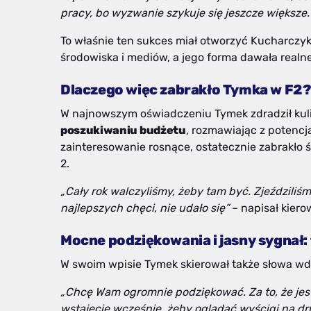
pracy, bo wyzwanie szykuje się jeszcze większe. 
To właśnie ten sukces miał otworzyć Kucharczy
środowiska i mediów, a jego forma dawała realn
Dlaczego więc zabrakło Tymka w F2
W najnowszym oświadczeniu Tymek zdradził kulis
poszukiwaniu budżetu
, rozmawiając z potenc
zainteresowanie rosnące, ostatecznie zabrakło 
2.
„Cały rok walczyliśmy, żeby tam być. Zjeździliś
najlepszych chęci, nie udało się”
– napisał kiero
Mocne podziękowania i jasny sygnał: 
W swoim wpisie Tymek skierował także słowa wd
„Chcę Wam ogromnie podziękować. Za to, że jeste
wstajecie wcześnie, żeby oglądać wyścigi na d