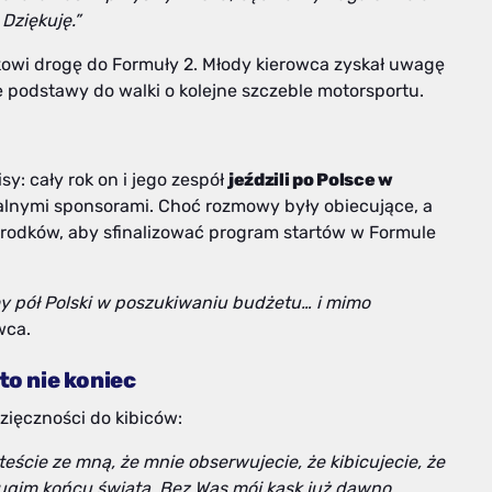
Dziękuję.”
kowi drogę do Formuły 2. Młody kierowca zyskał uwagę
e podstawy do walki o kolejne szczeble motorsportu.
?
y: cały rok on i jego zespół
jeździli po Polsce w
jalnymi sponsorami. Choć rozmowy były obiecujące, a
środków, aby sfinalizować program startów w Formule
my pół Polski w poszukiwaniu budżetu… i mimo
wca.
to nie koniec
zięczności do kibiców:
ście ze mną, że mnie obserwujecie, że kibicujecie, że
rugim końcu świata. Bez Was mój kask już dawno