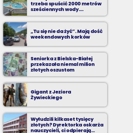
Z Kina Wzięte to audycja w której film
trzeba spuścić 2000 metrów
występuje roli głównej.
sześciennych wody.
„Ogromne koszty i ogromna
praca”
„Tu się nie da żyć”. Mają dość
weekendowych korków
Seniorka z Bielska-Białej
przekazała niemal milion
złotych oszustom
Gigant z Jeziora
Żywieckiego
Wyłudzili kilkaset tysięcy
złotych? Dyrektorka oskarża
nauczycieli, ci odpierają