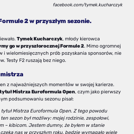
facebook.com/tymek.kucharczyk
Formule 2 w przyszłym sezonie.
ziewało.
Tymek Kucharczyk
, młody kierowca
ymy go w przyszłorocznej Formule 2
. Mimo ogromnej
w i wielomiesięcznych prób pozyskania sponsorów, nie
. Testy F2 ruszają bez niego.
 mistrza
den z najważniejszych momentów w swojej karierze.
tytuł Mistrza Euroformula Open
, czym jako pierwszy
nalnym podsumowaniu sezonu pisał:
 tytuł Mistrza Euroformula Open. Z tego powodu
en sezon był możliwy: mojej rodzinie, zespołowi,
m – kibicom. Jestem dumny, że byłem w stanie
 czeka nas w przyszłym roku, będzie wymagało wiele