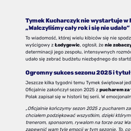
Tymek Kucharczyk nie wystartuje w 
„Walczyliśmy cały rok i się nie udało”
To wiadomość, której wielu kibiców się nie spod
wyścigowy z
Łodygowic
, ogłosił, że
nie zobacz
determinacji jego zespołu, intensywnych rozmó
udało się zebrać budżetu niezbędnego do startów
Ogromny sukces sezonu 2025 i tytuł
Jeszcze kilka tygodni temu Tymek świętował je
Oficjalnie zakończył sezon 2025 z
pucharem za 
Polak zapisał się w historii tej serii. W emocjo
„Oficjalnie kończymy sezon 2025 z pucharem za
chciałem podziękować wszystkim, dzięki którym t
trenerom, sponsorom, rywalom na torze oraz Wa
zapewnić wam tyle emocji w tym sezonie. To, co