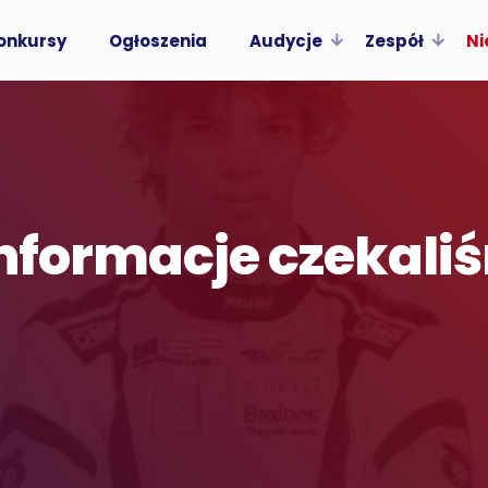
onkursy
Ogłoszenia
Audycje
Zespół
Ni
 informacje czekal