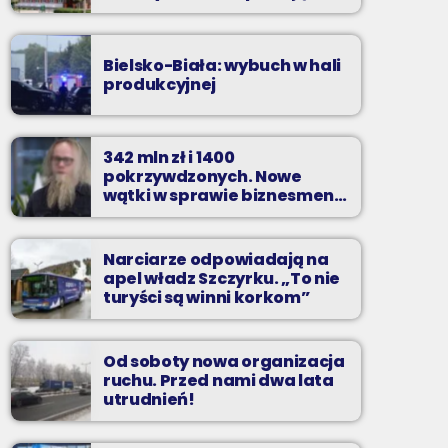
zarzuty
Bielsko-Biała: wybuch w hali
produkcyjnej
342 mln zł i 1400
pokrzywdzonych. Nowe
wątki w sprawie biznesmena
z Bielska-Białej
Narciarze odpowiadają na
apel władz Szczyrku. „To nie
turyści są winni korkom”
Od soboty nowa organizacja
ruchu. Przed nami dwa lata
utrudnień!