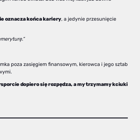
ie oznacza końca kariery
, a jedynie przesunięcie
emeryturę.”
ymka poza zasięgiem finansowym, kierowca i jego sztab
owymi.
porcie dopiero się rozpędza, a my trzymamy kciuki