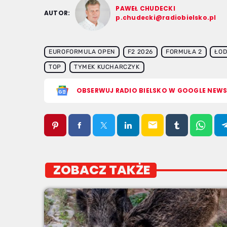
PAWEŁ CHUDECKI
AUTOR:
p.chudecki@radiobielsko.pl
EUROFORMULA OPEN
F2 2026
FORMUŁA 2
ŁOD
TOP
TYMEK KUCHARCZYK
OBSERWUJ RADIO BIELSKO W GOOGLE NEW
email
ZOBACZ TAKŻE