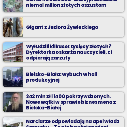
niemal milion złotych oszustom
Gigant z Jeziora Żywieckiego
Wyłudzili kilkaset tysięcy złotych?
Dyrektorka oskarża nauczycieli, ci
odpierają zarzuty
Bielsko-Biała: wybuch w hali
produkcyjnej
342 mln zł i 1400 pokrzywdzonych.
Nowe wątki w sprawie biznesmena z
Bielska-Białej
Narciarze odpowiadają na apel władz
Szczyrku. „To nie turyści są winni