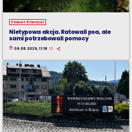
POWIAT ŻYWIECKI
Nietypowa akcja. Ratowali psa, ale
sami potrzebowali pomocy
today
06.08.2026, 11:18