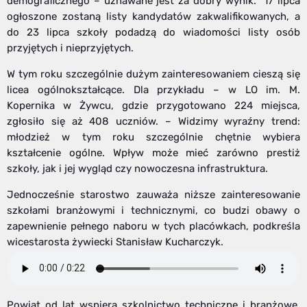
demograficznego – uznawane jest za dobry wynik. 17 lipca
ogłoszone zostaną listy kandydatów zakwalifikowanych, a
do 23 lipca szkoły podadzą do wiadomości listy osób
przyjętych i nieprzyjętych.
W tym roku szczególnie dużym zainteresowaniem cieszą się
licea ogólnokształcące. Dla przykładu – w LO im. M.
Kopernika w Żywcu, gdzie przygotowano 224 miejsca,
zgłosiło się aż 408 uczniów. – Widzimy wyraźny trend:
młodzież w tym roku szczególnie chętnie wybiera
kształcenie ogólne. Wpływ może mieć zarówno prestiż
szkoły, jak i jej wygląd czy nowoczesna infrastruktura.
Jednocześnie starostwo zauważa niższe zainteresowanie
szkołami branżowymi i technicznymi, co budzi obawy o
zapewnienie pełnego naboru w tych placówkach, podkreśla
wicestarosta żywiecki Stanisław Kucharczyk.
Powiat od lat wspiera szkolnictwo techniczne i branżowe,