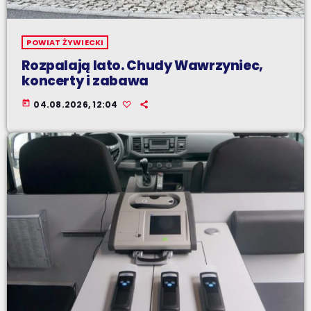
POWIAT ŻYWIECKI
Rozpalają lato. Chudy Wawrzyniec,
koncerty i zabawa
today
04.08.2026, 12:04