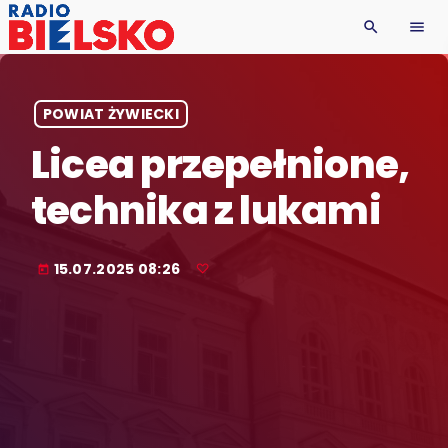
search
menu
POWIAT ŻYWIECKI
Licea przepełnione,
technika z lukami
15.07.2025 08:26
today