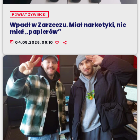
POWIAT ŻYWIECKI
Wpadł w Zarzeczu. Miał narkotyki, nie
miał „papierów”
today
04.08.2026, 09:10