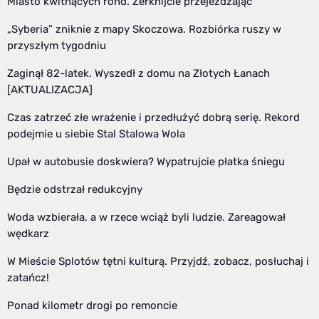
Miasto kwitnących rond. Zerknijcie przejeżdżając
„Syberia” zniknie z mapy Skoczowa. Rozbiórka ruszy w
przyszłym tygodniu
Zaginął 82-latek. Wyszedł z domu na Złotych Łanach
[AKTUALIZACJA]
Czas zatrzeć złe wrażenie i przedłużyć dobrą serię. Rekord
podejmie u siebie Stal Stalowa Wola
Upał w autobusie doskwiera? Wypatrujcie płatka śniegu
Będzie odstrzał redukcyjny
Woda wzbierała, a w rzece wciąż byli ludzie. Zareagował
wędkarz
W Mieście Splotów tętni kulturą. Przyjdź, zobacz, posłuchaj i
zatańcz!
Ponad kilometr drogi po remoncie