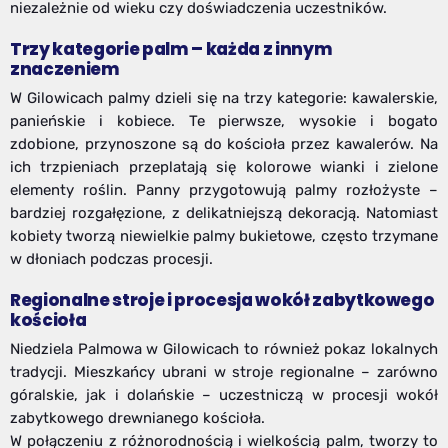
niezależnie od wieku czy doświadczenia uczestników.
Trzy kategorie palm – każda z innym
znaczeniem
W Gilowicach palmy dzieli się na trzy kategorie: kawalerskie,
panieńskie i kobiece. Te pierwsze, wysokie i bogato
zdobione, przynoszone są do kościoła przez kawalerów. Na
ich trzpieniach przeplatają się kolorowe wianki i zielone
elementy roślin. Panny przygotowują palmy rozłożyste –
bardziej rozgałęzione, z delikatniejszą dekoracją. Natomiast
kobiety tworzą niewielkie palmy bukietowe, często trzymane
w dłoniach podczas procesji.
Regionalne stroje i procesja wokół zabytkowego
kościoła
Niedziela Palmowa w Gilowicach to również pokaz lokalnych
tradycji. Mieszkańcy ubrani w stroje regionalne – zarówno
góralskie, jak i dolańskie – uczestniczą w procesji wokół
zabytkowego drewnianego kościoła.
W połączeniu z różnorodnością i wielkością palm, tworzy to