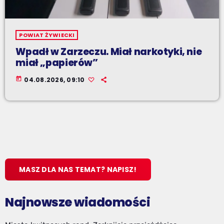
POWIAT ŻYWIECKI
Wpadł w Zarzeczu. Miał narkotyki, nie
miał „papierów”
today
04.08.2026, 09:10
MASZ DLA NAS TEMAT? NAPISZ!
Najnowsze wiadomości