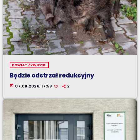
POWIAT ŻYWIECKI
Będzie odstrzał redukcyjny
today
07.08.2026, 17:59
2