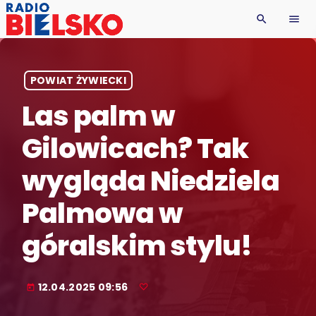
search
menu
POWIAT ŻYWIECKI
Las palm w
Gilowicach? Tak
wygląda Niedziela
Palmowa w
góralskim stylu!
12.04.2025 09:56
today