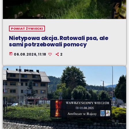
POWIAT ŻYWIECKI
Nietypowa akcja. Ratowali psa, ale
sami potrzebowali pomocy
today
06.08.2026, 11:18
2