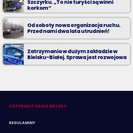
Szczyrku. „To nie turyści są winni
korkom”
Od soboty nowa organizacja ruchu.
Przed nami dwa lata utrudnień!
Zatrzymania w dużym zakładzie w
Bielsku-Białej. Sprawa jest rozwojowa
COPYRIGHT RADIO BIELSKO
REGULAMINY