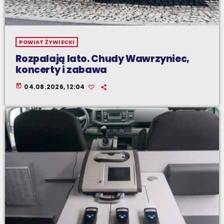
POWIAT ŻYWIECKI
Rozpalają lato. Chudy Wawrzyniec,
koncerty i zabawa
today
04.08.2026, 12:04