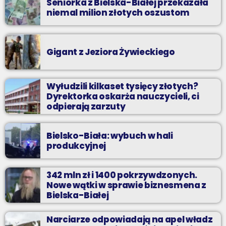
Seniorka z Bielska-Białej przekazała
niemal milion złotych oszustom
Gigant z Jeziora Żywieckiego
Wyłudzili kilkaset tysięcy złotych?
Dyrektorka oskarża nauczycieli, ci
odpierają zarzuty
Bielsko-Biała: wybuch w hali
produkcyjnej
342 mln zł i 1400 pokrzywdzonych.
Nowe wątki w sprawie biznesmena z
Bielska-Białej
Narciarze odpowiadają na apel władz