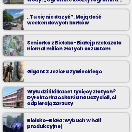
praca”
„Tu się nie da żyć”. Mają dość
weekendowych korków
Seniorka z Bielska-Białej przekazała
niemal milion złotych oszustom
Gigant z Jeziora Żywieckiego
Wyłudzili kilkaset tysięcy złotych?
Dyrektorka oskarża nauczycieli, ci
odpierają zarzuty
Bielsko-Biała: wybuch w hali
produkcyjnej