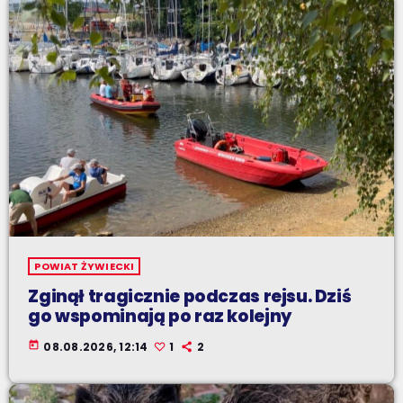
POWIAT ŻYWIECKI
Zginął tragicznie podczas rejsu. Dziś
go wspominają po raz kolejny
today
08.08.2026, 12:14
1
2