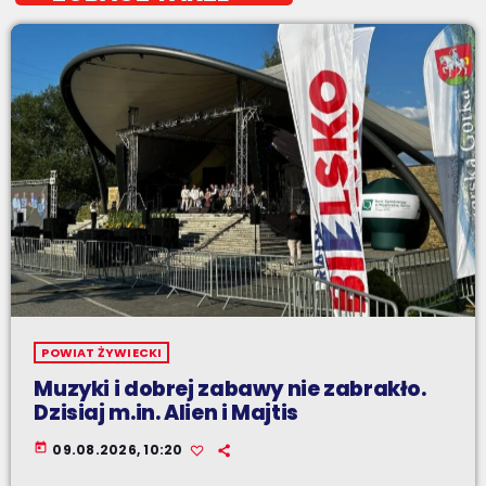
POWIAT ŻYWIECKI
Muzyki i dobrej zabawy nie zabrakło.
Dzisiaj m.in. Alien i Majtis
today
09.08.2026, 10:20