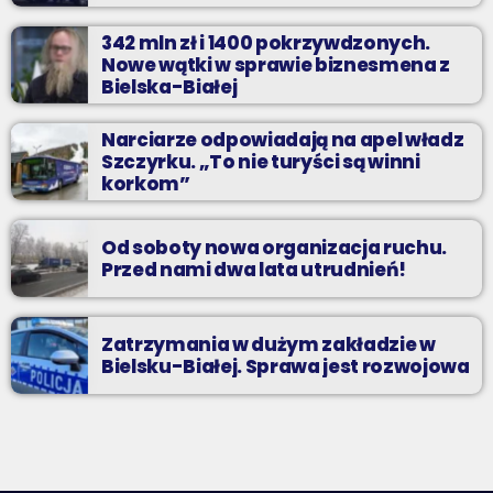
342 mln zł i 1400 pokrzywdzonych.
Nowe wątki w sprawie biznesmena z
Bielska-Białej
Narciarze odpowiadają na apel władz
Szczyrku. „To nie turyści są winni
korkom”
Od soboty nowa organizacja ruchu.
Przed nami dwa lata utrudnień!
Zatrzymania w dużym zakładzie w
Bielsku-Białej. Sprawa jest rozwojowa