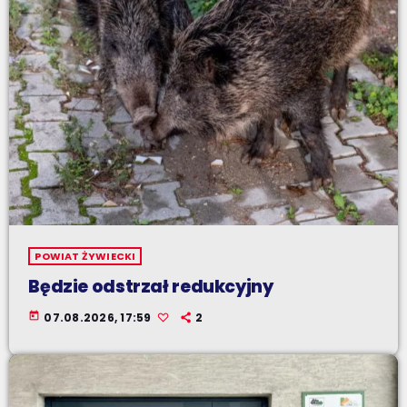
POWIAT ŻYWIECKI
Będzie odstrzał redukcyjny
today
07.08.2026, 17:59
2