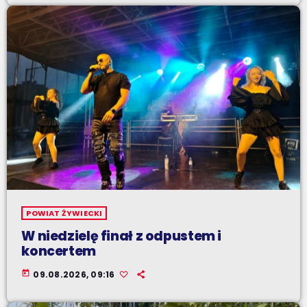
POWIAT ŻYWIECKI
W niedzielę finał z odpustem i
koncertem
today
09.08.2026, 09:16