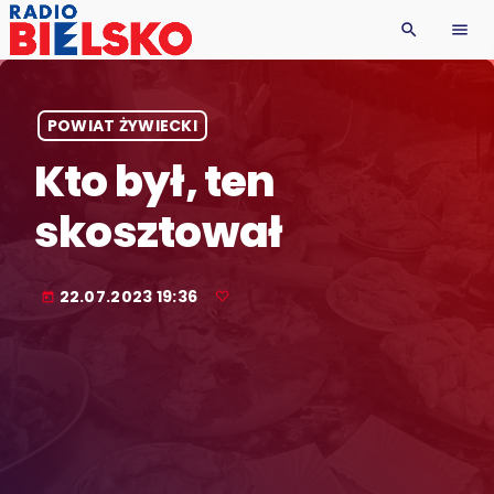
search
menu
POWIAT ŻYWIECKI
Kto był, ten
skosztował
22.07.2023 19:36
today