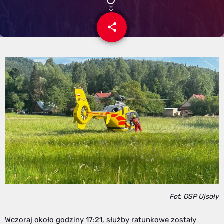
share
email
Fot. OSP Ujsoły
Wczoraj około godziny 17:21, służby ratunkowe zostały