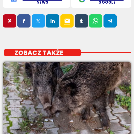
NEWS
GOOGLE
email
ZOBACZ TAKŻE