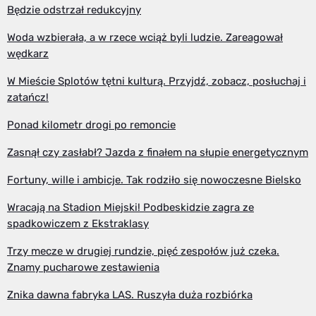
Będzie odstrzał redukcyjny
Woda wzbierała, a w rzece wciąż byli ludzie. Zareagował
wędkarz
W Mieście Splotów tętni kulturą. Przyjdź, zobacz, posłuchaj i
zatańcz!
Ponad kilometr drogi po remoncie
Zasnął czy zasłabł? Jazda z finałem na słupie energetycznym
Fortuny, wille i ambicje. Tak rodziło się nowoczesne Bielsko
Wracają na Stadion Miejski! Podbeskidzie zagra ze
spadkowiczem z Ekstraklasy
Trzy mecze w drugiej rundzie, pięć zespołów już czeka.
Znamy pucharowe zestawienia
Znika dawna fabryka LAS. Ruszyła duża rozbiórka