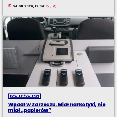
today
04.08.2026, 12:04
POWIAT ŻYWIECKI
Wpadł w Zarzeczu. Miał narkotyki, nie
miał „papierów”