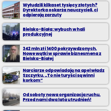
Wyłudzili kilkaset tysięcy złotych?
Dyrektorka oskarża nauczycieli, ci
odpierają zarzuty
Bielsko-Biała: wybuch w hali
produkcyjnej
342 mln zł i 1400 pokrzywdzonych.
Nowe wątki w sprawie biznesmena z
Bielska-Białej
Narciarze odpowiadają na apel władz
Szczyrku. „To nie turyści są winni
korkom”
Od soboty nowa organizacja ruchu.
Przed nami dwa lata utrudnień!