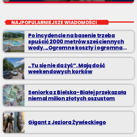
Z kina wzięte
close
Soboty od 13 do 14
NAJPOPULARNIEJSZE WIADOMOŚCI
Z Kina Wzięte to audycja w której film występuje roli głównej.
Po incydencie na basenie trzeba
spuścić 2000 metrów sześciennych
wody. „Ogromne koszty i ogromna
praca”
„Tu się nie da żyć”. Mają dość
weekendowych korków
Seniorka z Bielska-Białej przekazała
niemal milion złotych oszustom
Gigant z Jeziora Żywieckiego