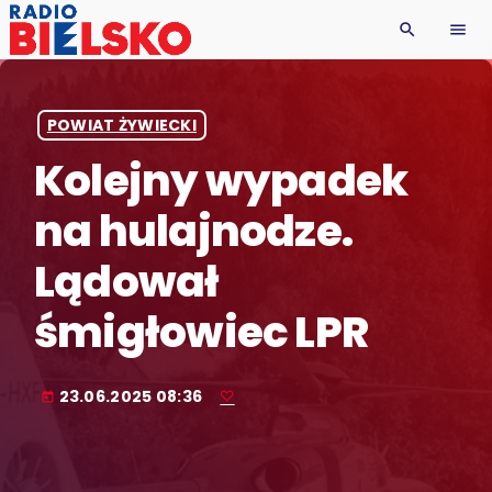
search
menu
POWIAT ŻYWIECKI
Kolejny wypadek
na hulajnodze.
Lądował
śmigłowiec LPR
23.06.2025 08:36
today