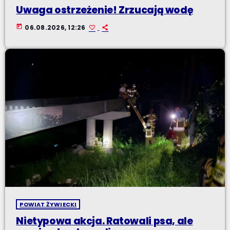
Uwaga ostrzeżenie! Zrzucają wodę
today
06.08.2026, 12:26
POWIAT ŻYWIECKI
Nietypowa akcja. Ratowali psa, ale