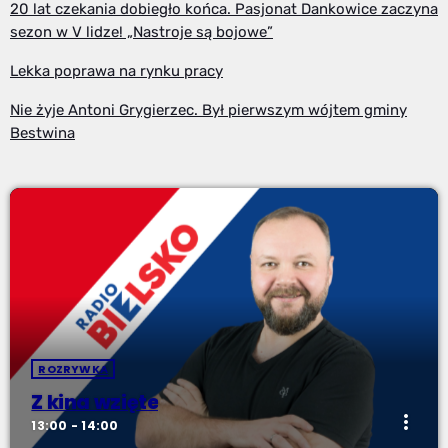
20 lat czekania dobiegło końca. Pasjonat Dankowice zaczyna
sezon w V lidze! „Nastroje są bojowe”
Lekka poprawa na rynku pracy
Nie żyje Antoni Grygierzec. Był pierwszym wójtem gminy
Bestwina
ROZRYWKA
Z kina wzięte
more_vert
13:00 - 14:00