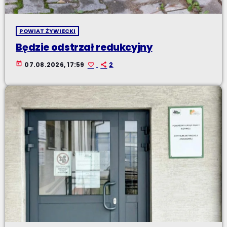
POWIAT ŻYWIECKI
Będzie odstrzał redukcyjny
today
07.08.2026, 17:59
2