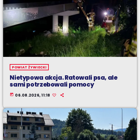
POWIAT ŻYWIECKI
Nietypowa akcja. Ratowali psa, ale
sami potrzebowali pomocy
today
06.08.2026, 11:18