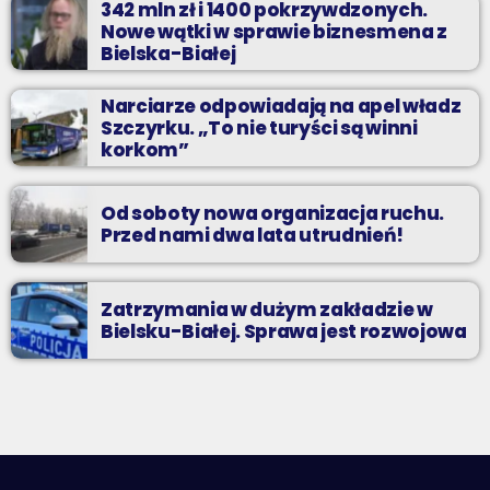
342 mln zł i 1400 pokrzywdzonych.
Nowe wątki w sprawie biznesmena z
Bielska-Białej
Narciarze odpowiadają na apel władz
Szczyrku. „To nie turyści są winni
korkom”
Od soboty nowa organizacja ruchu.
Przed nami dwa lata utrudnień!
Zatrzymania w dużym zakładzie w
Bielsku-Białej. Sprawa jest rozwojowa