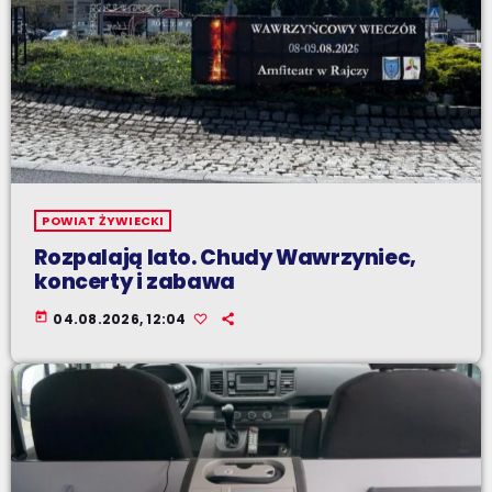
POWIAT ŻYWIECKI
Rozpalają lato. Chudy Wawrzyniec,
koncerty i zabawa
today
04.08.2026, 12:04