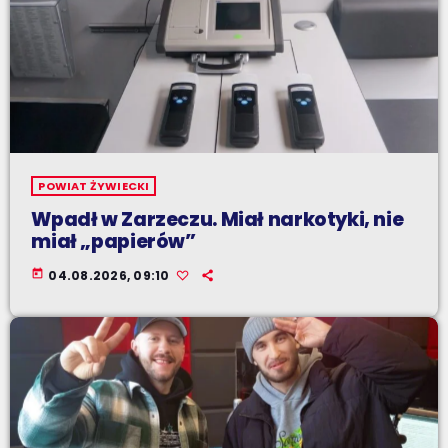
POWIAT ŻYWIECKI
Wpadł w Zarzeczu. Miał narkotyki, nie
miał „papierów”
today
04.08.2026, 09:10