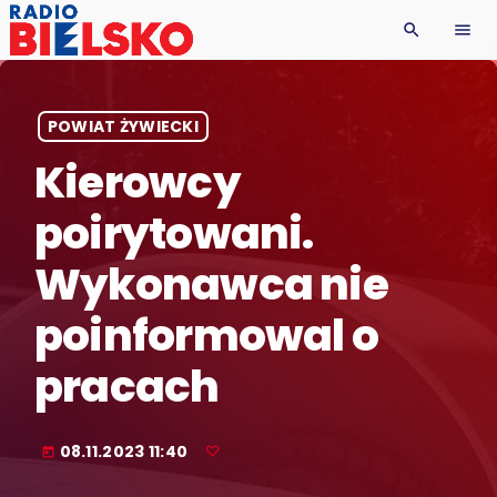
search
menu
POWIAT ŻYWIECKI
Kierowcy
poirytowani.
Wykonawca nie
poinformowal o
pracach
08.11.2023 11:40
today