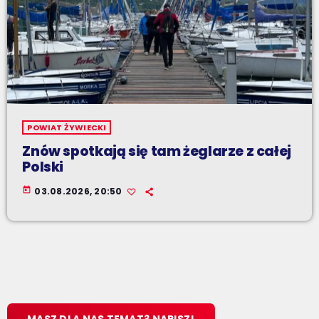
POWIAT ŻYWIECKI
Znów spotkają się tam żeglarze z całej
Polski
today
03.08.2026, 20:50