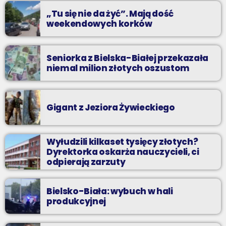
„Tu się nie da żyć”. Mają dość
weekendowych korków
Seniorka z Bielska-Białej przekazała
niemal milion złotych oszustom
Gigant z Jeziora Żywieckiego
Wyłudzili kilkaset tysięcy złotych?
Dyrektorka oskarża nauczycieli, ci
odpierają zarzuty
Bielsko-Biała: wybuch w hali
produkcyjnej