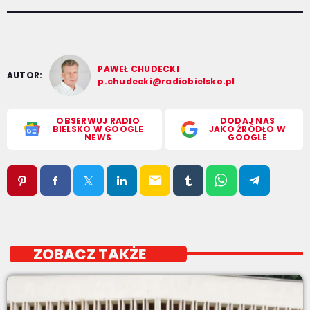
PAWEŁ CHUDECKI
AUTOR:
p.chudecki@radiobielsko.pl
OBSERWUJ RADIO
DODAJ NAS
BIELSKO W GOOGLE
JAKO ŹRÓDŁO W
NEWS
GOOGLE
email
ZOBACZ TAKŻE