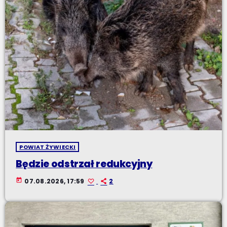
POWIAT ŻYWIECKI
Będzie odstrzał redukcyjny
today
07.08.2026, 17:59
2