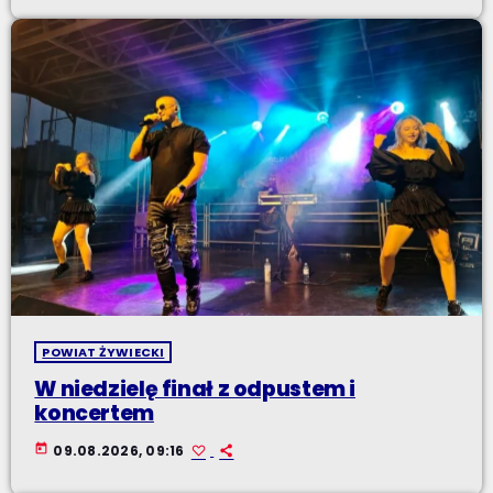
POWIAT ŻYWIECKI
W niedzielę finał z odpustem i
koncertem
today
09.08.2026, 09:16