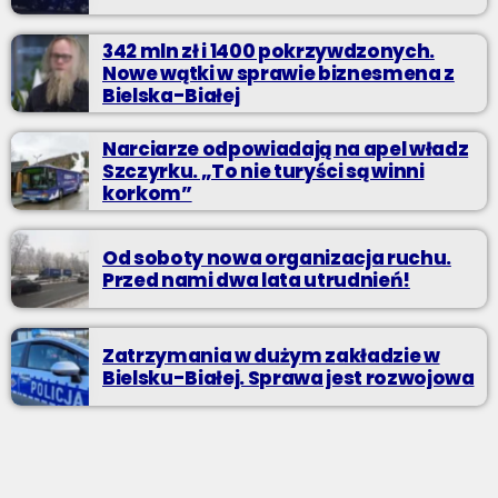
342 mln zł i 1400 pokrzywdzonych.
Nowe wątki w sprawie biznesmena z
Bielska-Białej
Narciarze odpowiadają na apel władz
Szczyrku. „To nie turyści są winni
korkom”
Od soboty nowa organizacja ruchu.
Przed nami dwa lata utrudnień!
Zatrzymania w dużym zakładzie w
Bielsku-Białej. Sprawa jest rozwojowa