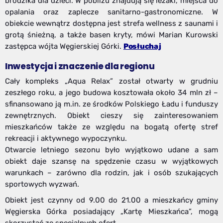
brodzika dla dzieci. W pobliżu znajdują się leżaki, miejsca do
opalania oraz zaplecze sanitarno-gastronomiczne. W
obiekcie wewnątrz dostępna jest strefa wellness z saunami i
grotą śnieżną, a także basen kryty, mówi Marian Kurowski
zastępca wójta Węgierskiej Górki.
Posłuchaj
Inwestycja i znaczenie dla regionu
Cały kompleks „Aqua Relax” został otwarty w grudniu
zeszłego roku, a jego budowa kosztowała około 34 mln zł –
sfinansowano ją m.in. ze środków Polskiego Ładu i funduszy
zewnętrznych. Obiekt cieszy się zainteresowaniem
mieszkańców także ze względu na bogatą ofertę stref
rekreacji i aktywnego wypoczynku.
Otwarcie letniego sezonu było wyjątkowo udane a sam
obiekt daje szansę na spędzenie czasu w wyjątkowych
warunkach – zarówno dla rodzin, jak i osób szukających
sportowych wyzwań.
Obiekt jest czynny od 9.00 do 21.00 a mieszkańcy gminy
Węgierska Górka posiadający „Kartę Mieszkańca”, mogą