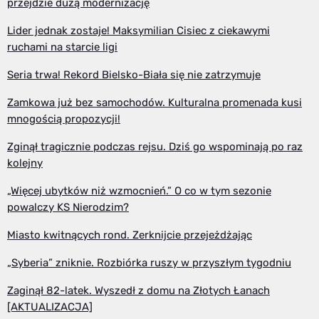
przejdzie dużą modernizację
Lider jednak zostaje! Maksymilian Cisiec z ciekawymi
ruchami na starcie ligi
Seria trwa! Rekord Bielsko-Biała się nie zatrzymuje
Zamkowa już bez samochodów. Kulturalna promenada kusi
mnogością propozycji!
Zginął tragicznie podczas rejsu. Dziś go wspominają po raz
kolejny
„Więcej ubytków niż wzmocnień.” O co w tym sezonie
powalczy KS Nierodzim?
Miasto kwitnących rond. Zerknijcie przejeżdżając
„Syberia” zniknie. Rozbiórka ruszy w przyszłym tygodniu
Zaginął 82-latek. Wyszedł z domu na Złotych Łanach
[AKTUALIZACJA]