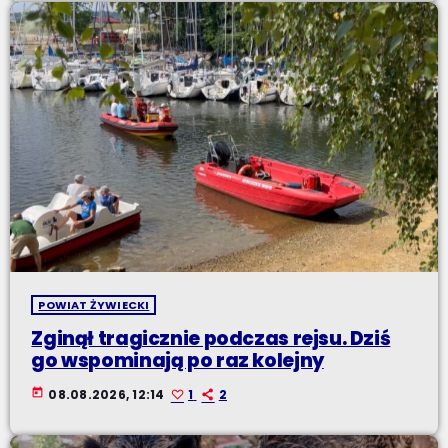
POWIAT ŻYWIECKI
Zginął tragicznie podczas rejsu. Dziś
go wspominają po raz kolejny
today
08.08.2026, 12:14
1
2