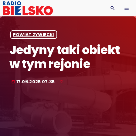
search
menu
POWIAT ŻYWIECKI
Jedyny taki obiekt
w tym rejonie
17.06.2025 07:35
today