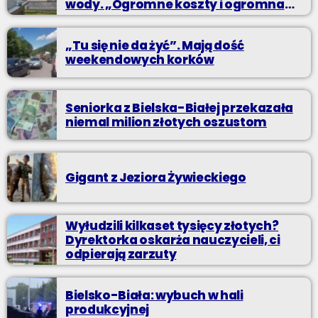
wody. „Ogromne koszty i ogromna
praca”
„Tu się nie da żyć”. Mają dość
weekendowych korków
Seniorka z Bielska-Białej przekazała
niemal milion złotych oszustom
Gigant z Jeziora Żywieckiego
Wyłudzili kilkaset tysięcy złotych?
Dyrektorka oskarża nauczycieli, ci
odpierają zarzuty
Bielsko-Biała: wybuch w hali
produkcyjnej