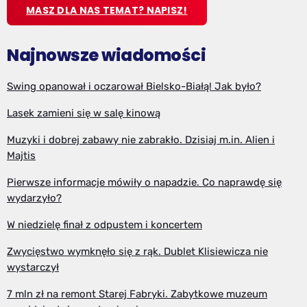
MASZ DLA NAS TEMAT? NAPISZ!
Najnowsze wiadomości
Swing opanował i oczarował Bielsko-Białą! Jak było?
Lasek zamieni się w salę kinową
Muzyki i dobrej zabawy nie zabrakło. Dzisiaj m.in. Alien i
Majtis
Pierwsze informacje mówiły o napadzie. Co naprawdę się
wydarzyło?
W niedzielę finał z odpustem i koncertem
Zwycięstwo wymknęło się z rąk. Dublet Klisiewicza nie
wystarczył
7 mln zł na remont Starej Fabryki. Zabytkowe muzeum