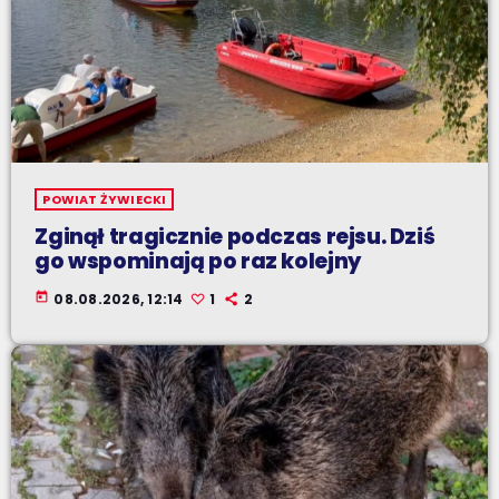
POWIAT ŻYWIECKI
Zginął tragicznie podczas rejsu. Dziś
go wspominają po raz kolejny
today
08.08.2026, 12:14
1
2