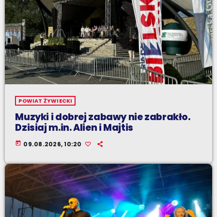
POWIAT ŻYWIECKI
Muzyki i dobrej zabawy nie zabrakło.
Dzisiaj m.in. Alien i Majtis
today
09.08.2026, 10:20