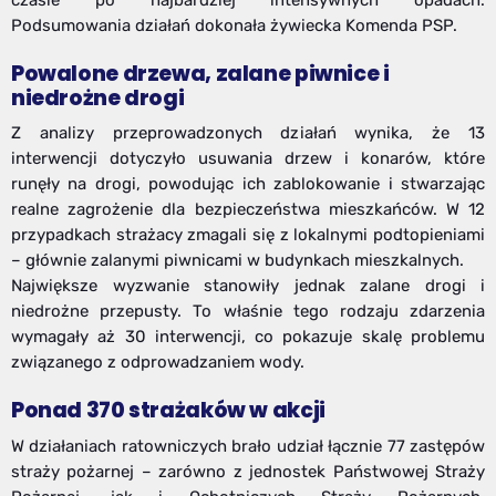
czasie po najbardziej intensywnych opadach.
Podsumowania działań dokonała żywiecka Komenda PSP.
Powalone drzewa, zalane piwnice i
niedrożne drogi
Z analizy przeprowadzonych działań wynika, że 13
interwencji dotyczyło usuwania drzew i konarów, które
runęły na drogi, powodując ich zablokowanie i stwarzając
realne zagrożenie dla bezpieczeństwa mieszkańców. W 12
przypadkach strażacy zmagali się z lokalnymi podtopieniami
– głównie zalanymi piwnicami w budynkach mieszkalnych.
Największe wyzwanie stanowiły jednak zalane drogi i
niedrożne przepusty. To właśnie tego rodzaju zdarzenia
wymagały aż 30 interwencji, co pokazuje skalę problemu
związanego z odprowadzaniem wody.
Ponad 370 strażaków w akcji
W działaniach ratowniczych brało udział łącznie 77 zastępów
straży pożarnej – zarówno z jednostek Państwowej Straży