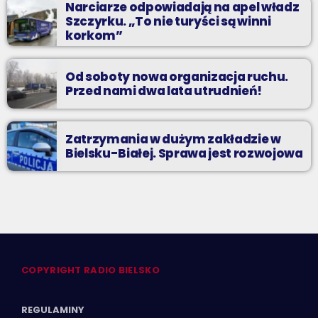
Narciarze odpowiadają na apel władz
Szczyrku. „To nie turyści są winni
korkom”
Od soboty nowa organizacja ruchu.
Przed nami dwa lata utrudnień!
Zatrzymania w dużym zakładzie w
Bielsku-Białej. Sprawa jest rozwojowa
COPYRIGHT RADIO BIELSKO
REGULAMINY