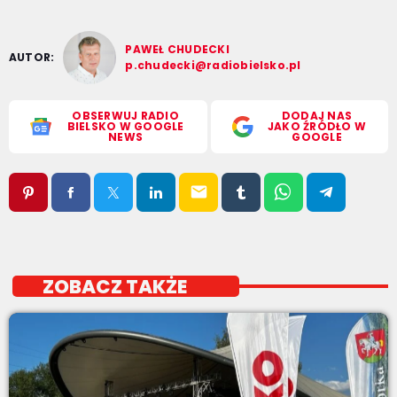
PAWEŁ CHUDECKI
AUTOR:
p.chudecki@radiobielsko.pl
OBSERWUJ RADIO
DODAJ NAS
BIELSKO W GOOGLE
JAKO ŹRÓDŁO W
NEWS
GOOGLE
email
ZOBACZ TAKŻE