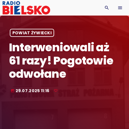
search
menu
POWIAT ŻYWIECKI
Interweniowali aż
61 razy! Pogotowie
odwołane
29.07.2025 11:16
today