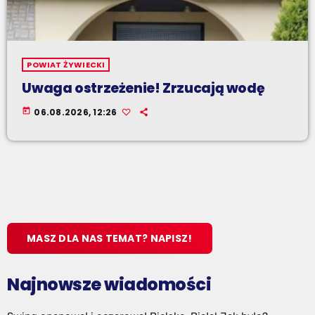
POWIAT ŻYWIECKI
Uwaga ostrzeżenie! Zrzucają wodę
today
06.08.2026, 12:26
MASZ DLA NAS TEMAT? NAPISZ!
Najnowsze wiadomości