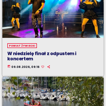
POWIAT ŻYWIECKI
W niedzielę finał z odpustem i
koncertem
today
09.08.2026, 09:16