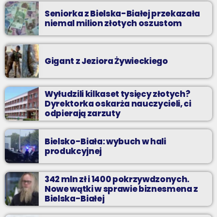
Seniorka z Bielska-Białej przekazała
niemal milion złotych oszustom
Gigant z Jeziora Żywieckiego
Wyłudzili kilkaset tysięcy złotych?
Dyrektorka oskarża nauczycieli, ci
odpierają zarzuty
Bielsko-Biała: wybuch w hali
produkcyjnej
342 mln zł i 1400 pokrzywdzonych.
Nowe wątki w sprawie biznesmena z
Bielska-Białej