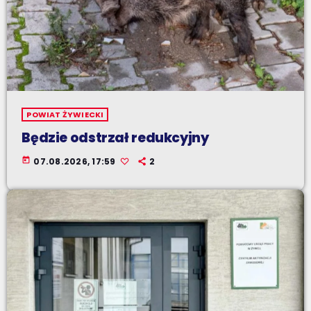
POWIAT ŻYWIECKI
Będzie odstrzał redukcyjny
today
07.08.2026, 17:59
2