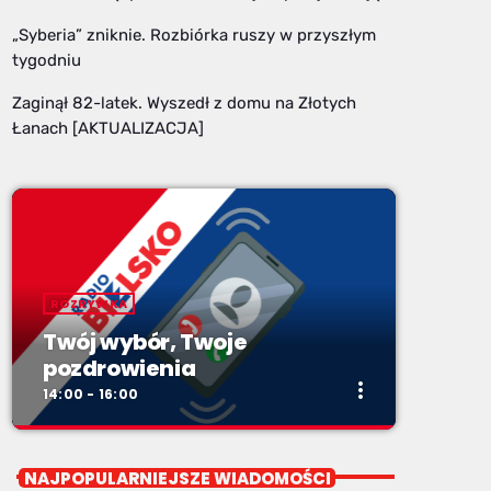
„Syberia” zniknie. Rozbiórka ruszy w przyszłym
tygodniu
Zaginął 82-latek. Wyszedł z domu na Złotych
Łanach [AKTUALIZACJA]
ROZRYWKA
Twój wybór, Twoje
pozdrowienia
more_vert
14:00 - 16:00
close
Twój wybór, Twoje
NAJPOPULARNIEJSZE WIADOMOŚCI