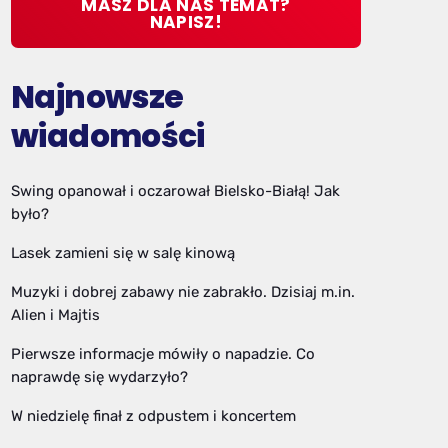
MASZ DLA NAS TEMAT?
NAPISZ!
Najnowsze
wiadomości
Swing opanował i oczarował Bielsko-Białą! Jak
było?
Lasek zamieni się w salę kinową
Muzyki i dobrej zabawy nie zabrakło. Dzisiaj m.in.
Alien i Majtis
Pierwsze informacje mówiły o napadzie. Co
naprawdę się wydarzyło?
W niedzielę finał z odpustem i koncertem