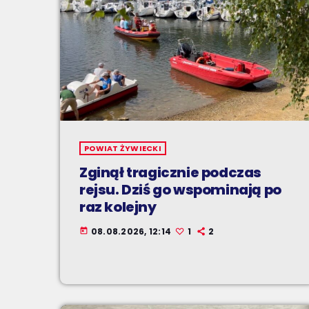
POWIAT ŻYWIECKI
Zginął tragicznie podczas
rejsu. Dziś go wspominają po
raz kolejny
08.08.2026, 12:14
1
2
today