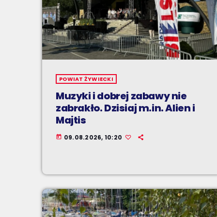
POWIAT ŻYWIECKI
Muzyki i dobrej zabawy nie
zabrakło. Dzisiaj m.in. Alien i
Majtis
09.08.2026, 10:20
today