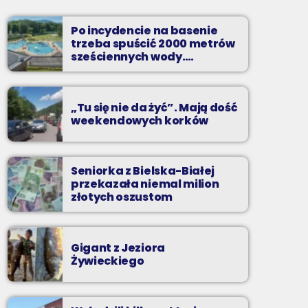
pozdrowienia
Niedziele od 14 do 16
Po incydencie na basenie
trzeba spuścić 2000 metrów
Zadzwoń do nas, wybierz jedną z dwóch
sześciennych wody.
muzycznych propozycji i pozdrów bliskich na
„Ogromne koszty i ogromna
żywo w Radiu BIELSKO.
praca”
„Tu się nie da żyć”. Mają dość
weekendowych korków
Seniorka z Bielska-Białej
przekazała niemal milion
złotych oszustom
Gigant z Jeziora
Żywieckiego