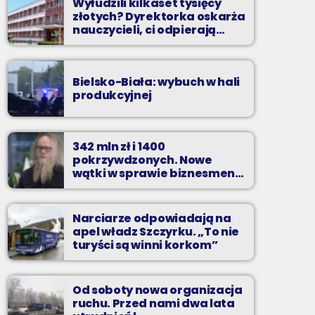
Wyłudzili kilkaset tysięcy
złotych? Dyrektorka oskarża
nauczycieli, ci odpierają
zarzuty
Bielsko-Biała: wybuch w hali
produkcyjnej
342 mln zł i 1400
pokrzywdzonych. Nowe
wątki w sprawie biznesmena
z Bielska-Białej
Narciarze odpowiadają na
apel władz Szczyrku. „To nie
turyści są winni korkom”
Od soboty nowa organizacja
ruchu. Przed nami dwa lata