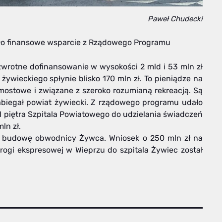
Paweł Chudecki
ało finansowe wsparcie z Rządowego Programu
zzwrotne dofinansowanie w wysokości 2 mld i 53 mln zł
żywieckiego spłynie blisko 170 mln zł. To pieniądze na
mostowe i związane z szeroko rozumianą rekreacją. Są
zabiegał powiat żywiecki. Z rządowego programu udało
I piętra Szpitala Powiatowego do udzielania świadczeń
ln zł.
na budowę obwodnicy Żywca. Wniosek o 250 mln zł na
rogi ekspresowej w Wieprzu do szpitala Żywiec został