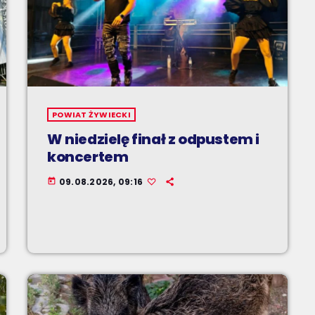
POWIAT ŻYWIECKI
W niedzielę finał z odpustem i
koncertem
09.08.2026, 09:16
today