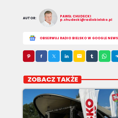
PAWEŁ CHUDECKI
AUTOR:
p.chudecki@radiobielsko.pl
OBSERWUJ RADIO BIELSKO W GOOGLE NEW
email
ZOBACZ TAKŻE