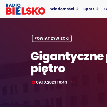
Wiadomości
Sport
K
POWIAT ŻYWIECKI
Gigantyczne p
piętro
09.10.2023 10:43
today