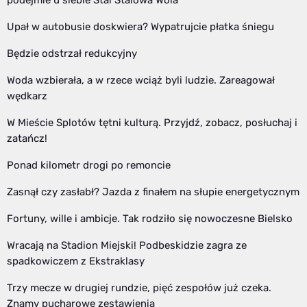
podejmie u siebie Stal Stalowa Wola
Upał w autobusie doskwiera? Wypatrujcie płatka śniegu
Będzie odstrzał redukcyjny
Woda wzbierała, a w rzece wciąż byli ludzie. Zareagował
wędkarz
W Mieście Splotów tętni kulturą. Przyjdź, zobacz, posłuchaj i
zatańcz!
Ponad kilometr drogi po remoncie
Zasnął czy zasłabł? Jazda z finałem na słupie energetycznym
Fortuny, wille i ambicje. Tak rodziło się nowoczesne Bielsko
Wracają na Stadion Miejski! Podbeskidzie zagra ze
spadkowiczem z Ekstraklasy
Trzy mecze w drugiej rundzie, pięć zespołów już czeka.
Znamy pucharowe zestawienia