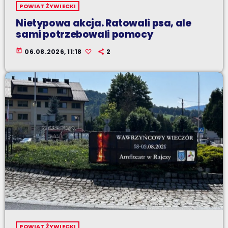
POWIAT ŻYWIECKI
Nietypowa akcja. Ratowali psa, ale
sami potrzebowali pomocy
today
06.08.2026, 11:18
2
POWIAT ŻYWIECKI