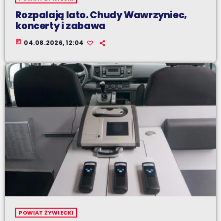
Rozpalają lato. Chudy Wawrzyniec,
koncerty i zabawa
today
04.08.2026, 12:04
POWIAT ŻYWIECKI