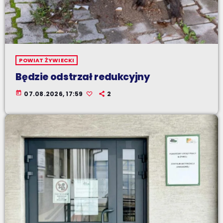
POWIAT ŻYWIECKI
Będzie odstrzał redukcyjny
today
07.08.2026, 17:59
2