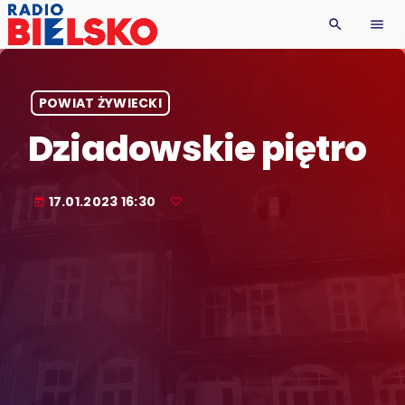
search
menu
POWIAT ŻYWIECKI
Dziadowskie piętro
17.01.2023 16:30
today