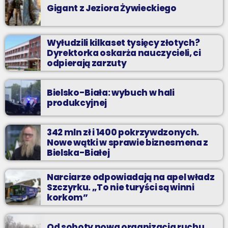
Gigant z Jeziora Żywieckiego
Wyłudzili kilkaset tysięcy złotych?
Dyrektorka oskarża nauczycieli, ci
odpierają zarzuty
Bielsko-Biała: wybuch w hali
produkcyjnej
342 mln zł i 1400 pokrzywdzonych.
Nowe wątki w sprawie biznesmena z
Bielska-Białej
Narciarze odpowiadają na apel władz
Szczyrku. „To nie turyści są winni
korkom”
Od soboty nowa organizacja ruchu.