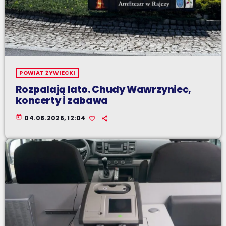
POWIAT ŻYWIECKI
Rozpalają lato. Chudy Wawrzyniec,
koncerty i zabawa
today
04.08.2026, 12:04