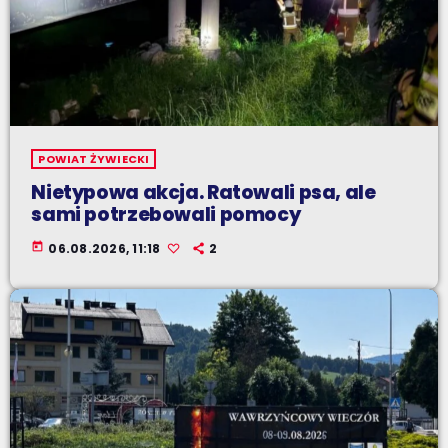
POWIAT ŻYWIECKI
Nietypowa akcja. Ratowali psa, ale
sami potrzebowali pomocy
today
06.08.2026, 11:18
2