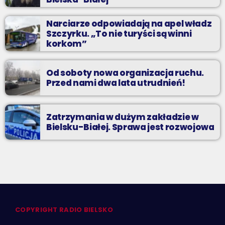
Narciarze odpowiadają na apel władz
Szczyrku. „To nie turyści są winni
korkom”
Od soboty nowa organizacja ruchu.
Przed nami dwa lata utrudnień!
Zatrzymania w dużym zakładzie w
Bielsku-Białej. Sprawa jest rozwojowa
COPYRIGHT RADIO BIELSKO