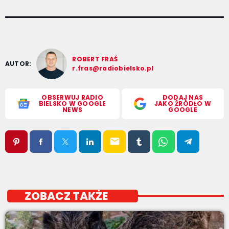
ROBERT FRAŚ
AUTOR:
r.fras@radiobielsko.pl
OBSERWUJ RADIO
DODAJ NAS
BIELSKO W GOOGLE
JAKO ŹRÓDŁO W
NEWS
GOOGLE
email
ZOBACZ TAKŻE