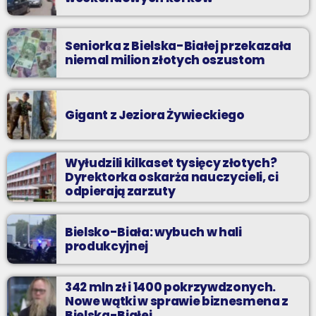
Seniorka z Bielska-Białej przekazała
niemal milion złotych oszustom
Gigant z Jeziora Żywieckiego
Wyłudzili kilkaset tysięcy złotych?
Dyrektorka oskarża nauczycieli, ci
odpierają zarzuty
Bielsko-Biała: wybuch w hali
produkcyjnej
342 mln zł i 1400 pokrzywdzonych.
Nowe wątki w sprawie biznesmena z
Bielska-Białej