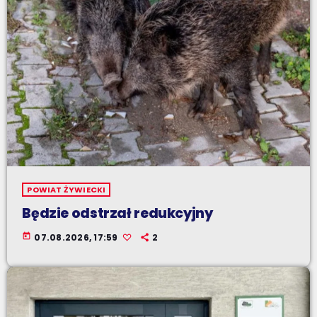
POWIAT ŻYWIECKI
Będzie odstrzał redukcyjny
today
07.08.2026, 17:59
2