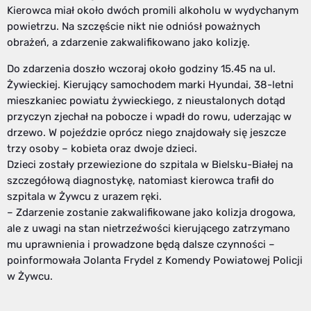
Kierowca miał około dwóch promili alkoholu w wydychanym
powietrzu. Na szczęście nikt nie odniósł poważnych
obrażeń, a zdarzenie zakwalifikowano jako kolizję.
Do zdarzenia doszło wczoraj około godziny 15.45 na ul.
Żywieckiej. Kierujący samochodem marki Hyundai, 38-letni
mieszkaniec powiatu żywieckiego, z nieustalonych dotąd
przyczyn zjechał na pobocze i wpadł do rowu, uderzając w
drzewo. W pojeździe oprócz niego znajdowały się jeszcze
trzy osoby – kobieta oraz dwoje dzieci.
Dzieci zostały przewiezione do szpitala w Bielsku-Białej na
szczegółową diagnostykę, natomiast kierowca trafił do
szpitala w Żywcu z urazem ręki.
– Zdarzenie zostanie zakwalifikowane jako kolizja drogowa,
ale z uwagi na stan nietrzeźwości kierującego zatrzymano
mu uprawnienia i prowadzone będą dalsze czynności –
poinformowała Jolanta Frydel z Komendy Powiatowej Policji
w Żywcu.