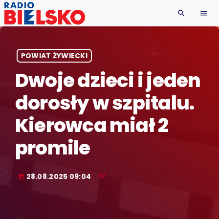
search
menu
POWIAT ŻYWIECKI
Dwoje dzieci i jeden
dorosły w szpitalu.
Kierowca miał 2
promile
28.08.2025 09:04
today