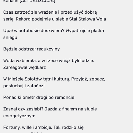
Łanach [AKTUALIZACJA]
Czas zatrzeć złe wrażenie i przedłużyć dobrą
serię. Rekord podejmie u siebie Stal Stalowa Wola
Upał w autobusie doskwiera? Wypatrujcie płatka
śniegu
Będzie odstrzał redukcyjny
Woda wzbierała, a w rzece wciąż byli ludzie.
Zareagował wędkarz
W Mieście Splotów tętni kulturą. Przyjdź, zobacz,
posłuchaj i zatańcz!
Ponad kilometr drogi po remoncie
Zasnął czy zasłabł? Jazda z finałem na słupie
energetycznym
Fortuny, wille i ambicje. Tak rodziło się