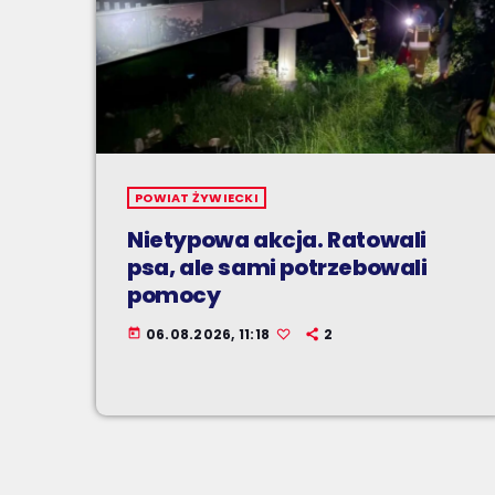
POWIAT ŻYWIECKI
Nietypowa akcja. Ratowali
psa, ale sami potrzebowali
pomocy
06.08.2026, 11:18
2
today