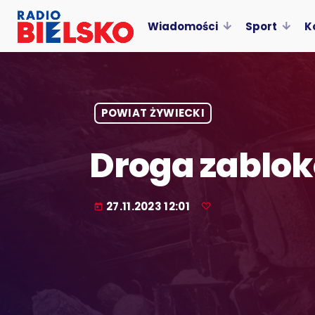
Wiadomości
Sport
K
POWIAT ŻYWIECKI
Droga zablo
27.11.2023 12:01
today