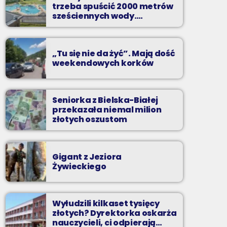
Radio BIELSKO i osoby którym nie jest
trzeba spuścić 2000 metrów
obojętny los czworonogów, zachęcają do
sześciennych wody.
adopcji zwierząt z okolicznych schronisk.
„Ogromne koszty i ogromna
praca”
„Tu się nie da żyć”. Mają dość
weekendowych korków
Seniorka z Bielska-Białej
przekazała niemal milion
złotych oszustom
Gigant z Jeziora
Żywieckiego
Wyłudzili kilkaset tysięcy
złotych? Dyrektorka oskarża
nauczycieli, ci odpierają