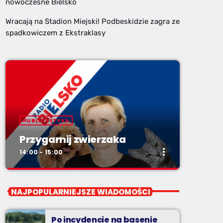
nowoczesne Bielsko
Wracają na Stadion Miejski! Podbeskidzie zagra ze
spadkowiczem z Ekstraklasy
PUBLICYSTYKA
Przygarnij zwierzaka
more_vert
14:00 - 15:00
close
Przygarnij zwierzaka
NAJPOPULARNIEJSZE WIADOMOŚCI
Soboty od 14.
Po incydencie na basenie