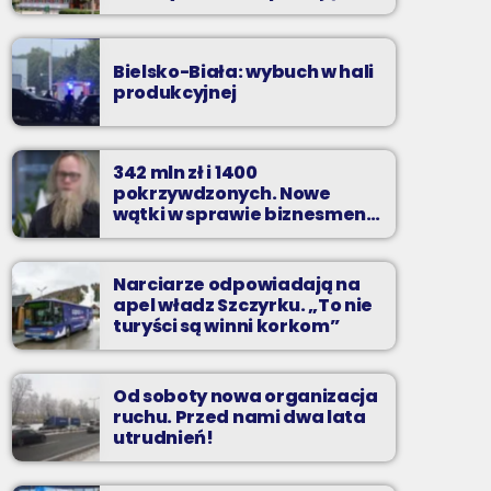
zarzuty
Bielsko-Biała: wybuch w hali
produkcyjnej
342 mln zł i 1400
pokrzywdzonych. Nowe
wątki w sprawie biznesmena
z Bielska-Białej
Narciarze odpowiadają na
apel władz Szczyrku. „To nie
turyści są winni korkom”
Od soboty nowa organizacja
ruchu. Przed nami dwa lata
utrudnień!