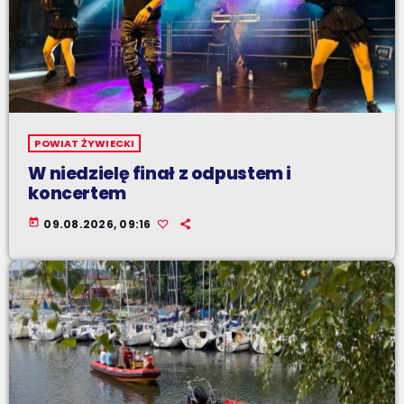
POWIAT ŻYWIECKI
W niedzielę finał z odpustem i
koncertem
today
09.08.2026, 09:16