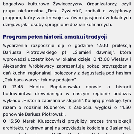
bogactwo kulturowe Żywiecczyzny. Organizatorzy, czyli
grupa nieformalna „Detal Żywiecki”, zadbali o wyjątkowy
program, który zainteresuje zarówno pasjonatów lokalnych
dziejów, jak i osoby spragnione doznań kulinarnych.
Program pełen historii, smaku i tradycji
Wydarzenie rozpocznie się o godzinie 12:00 prelekcją
Dariusza Piotrowskiego pt. „Ślemień dawniej”, która
wprowadzi uczestników w lokalne dzieje. O 13:00 Wiesław i
Aleksandra Wróblewscy zaprezentują pokaz przyrządzania
dań kuchni regionalnej, połączony z degustacją pod hasłem
„Jak baca warzył, tak my podajem”.
O 13:45 Monika Bogdanowska opowie o historii
budownictwa drewnianego w naszym regionie podczas
wykładu „Historia zapisana w słojach”. Kolejną prelekcję, tym
razem o rodzinie Rübnerów z Zabłocia, wygłosi o 14:30
ponownie Dariusz Piotrowski.
O 15:30 Marek Kluszczyński przybliży proces translokacji
architektury drewnianej na przykładzie kościoła z Jasiennej,