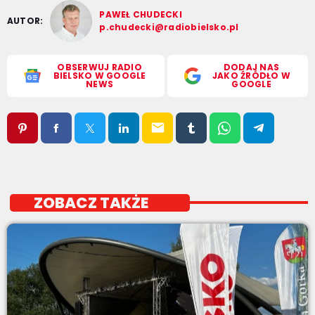
PAWEŁ CHUDECKI
AUTOR:
p.chudecki@radiobielsko.pl
OBSERWUJ RADIO
DODAJ NAS
BIELSKO W GOOGLE
JAKO ŹRÓDŁO W
NEWS
GOOGLE
email
ZOBACZ TAKŻE