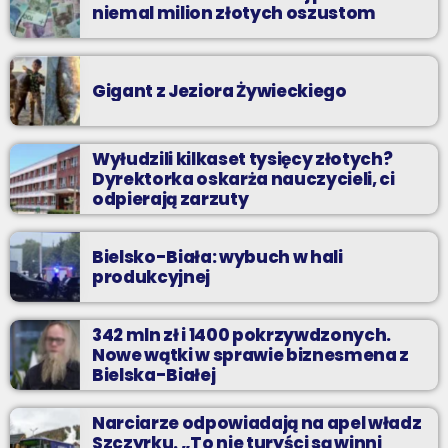
niemal milion złotych oszustom
Gigant z Jeziora Żywieckiego
Wyłudzili kilkaset tysięcy złotych?
Dyrektorka oskarża nauczycieli, ci
odpierają zarzuty
Bielsko-Biała: wybuch w hali
produkcyjnej
342 mln zł i 1400 pokrzywdzonych.
Nowe wątki w sprawie biznesmena z
Bielska-Białej
Narciarze odpowiadają na apel władz
Szczyrku. „To nie turyści są winni