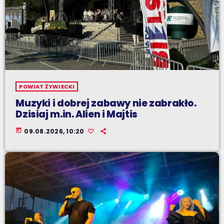
POWIAT ŻYWIECKI
Muzyki i dobrej zabawy nie zabrakło.
Dzisiaj m.in. Alien i Majtis
today
09.08.2026, 10:20