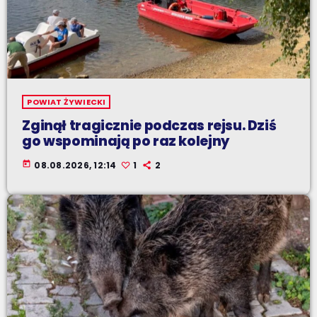
POWIAT ŻYWIECKI
Zginął tragicznie podczas rejsu. Dziś
go wspominają po raz kolejny
today
08.08.2026, 12:14
1
2