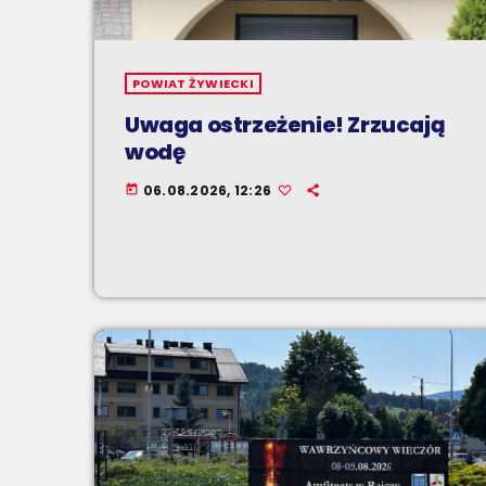
POWIAT ŻYWIECKI
Uwaga ostrzeżenie! Zrzucają
wodę
06.08.2026, 12:26
today