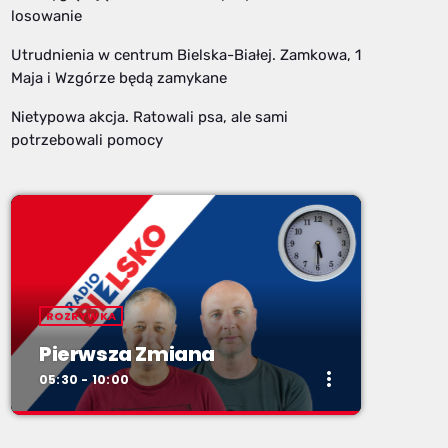
losowanie
Utrudnienia w centrum Bielska-Białej. Zamkowa, 1
Maja i Wzgórze będą zamykane
Nietypowa akcja. Ratowali psa, ale sami
potrzebowali pomocy
ROZRYWKA
Pierwsza Zmiana
more_vert
05:30 - 10:00
close