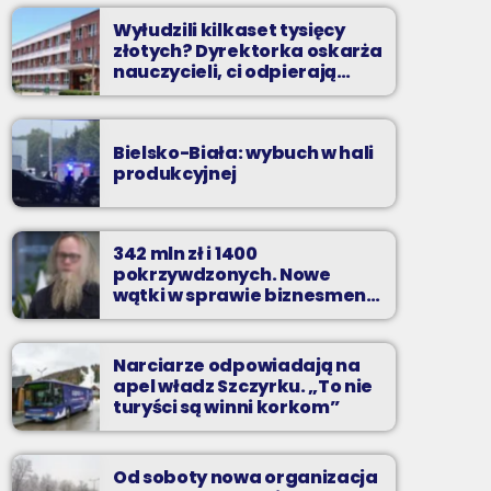
Wyłudzili kilkaset tysięcy
złotych? Dyrektorka oskarża
nauczycieli, ci odpierają
zarzuty
Bielsko-Biała: wybuch w hali
produkcyjnej
342 mln zł i 1400
pokrzywdzonych. Nowe
wątki w sprawie biznesmena
z Bielska-Białej
Narciarze odpowiadają na
apel władz Szczyrku. „To nie
turyści są winni korkom”
Od soboty nowa organizacja