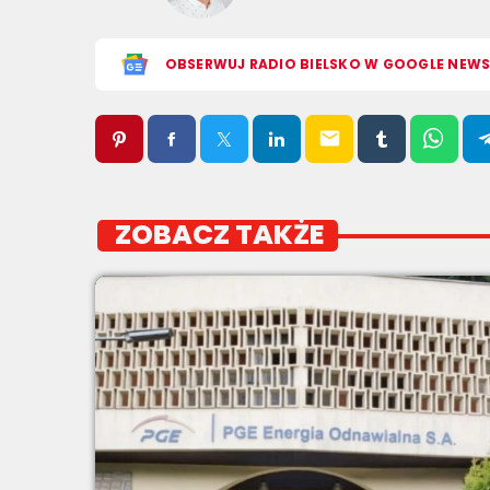
OBSERWUJ RADIO BIELSKO W GOOGLE NEW
email
ZOBACZ TAKŻE