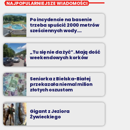
Pierwsza Zmiana
NAJPOPULARNIEJSZE WIADOMOŚCI
od poniedziałku do piątku od 5:30
Po incydencie na basenie
Codziennie od poniedziałku do piątku od 5:30
trzeba spuścić 2000 metrów
do 10.
sześciennych wody.
„Ogromne koszty i ogromna
praca”
„Tu się nie da żyć”. Mają dość
weekendowych korków
Seniorka z Bielska-Białej
przekazała niemal milion
złotych oszustom
Gigant z Jeziora
Żywieckiego