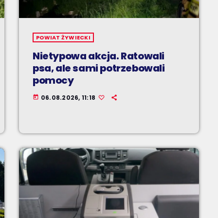
POWIAT ŻYWIECKI
Nietypowa akcja. Ratowali
psa, ale sami potrzebowali
pomocy
06.08.2026, 11:18
today