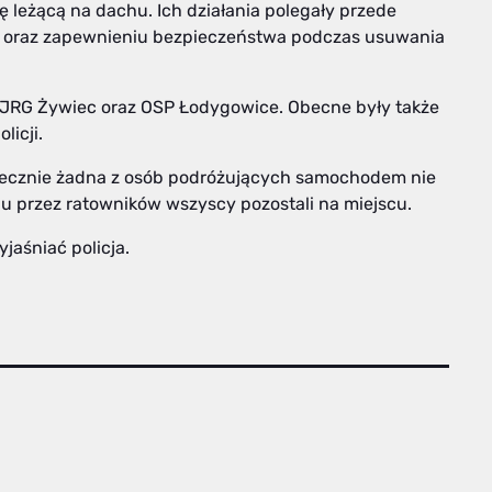
ę leżącą na dachu. Ich działania polegały przede
a oraz zapewnieniu bezpieczeństwa podczas usuwania
 JRG Żywiec oraz OSP Łodygowice. Obecne były także
edycznego i patrol policji.
atecznie żadna z osób podróżujących samochodem nie
u przez ratowników wszyscy pozostali na miejscu.
howania będzie wyjaśniać policja.