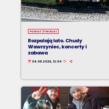
POWIAT ŻYWIECKI
Rozpalają lato. Chudy
Wawrzyniec, koncerty i
zabawa
04.08.2026, 12:04
today