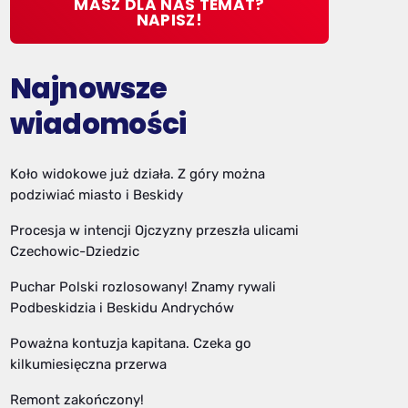
MASZ DLA NAS TEMAT?
NAPISZ!
Najnowsze
wiadomości
Koło widokowe już działa. Z góry można
podziwiać miasto i Beskidy
Procesja w intencji Ojczyzny przeszła ulicami
Czechowic-Dziedzic
Puchar Polski rozlosowany! Znamy rywali
Podbeskidzia i Beskidu Andrychów
Poważna kontuzja kapitana. Czeka go
kilkumiesięczna przerwa
Remont zakończony!