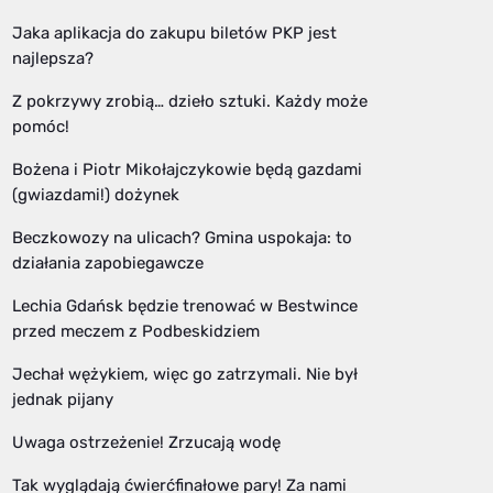
Jaka aplikacja do zakupu biletów PKP jest
najlepsza?
Z pokrzywy zrobią… dzieło sztuki. Każdy może
pomóc!
Bożena i Piotr Mikołajczykowie będą gazdami
(gwiazdami!) dożynek
Beczkowozy na ulicach? Gmina uspokaja: to
działania zapobiegawcze
Lechia Gdańsk będzie trenować w Bestwince
przed meczem z Podbeskidziem
Jechał wężykiem, więc go zatrzymali. Nie był
jednak pijany
Uwaga ostrzeżenie! Zrzucają wodę
Tak wyglądają ćwierćfinałowe pary! Za nami