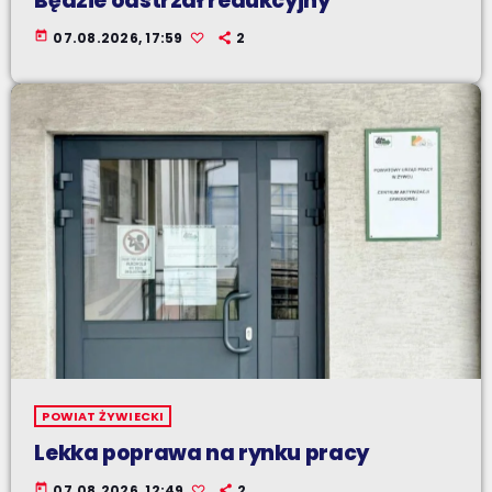
Będzie odstrzał redukcyjny
today
07.08.2026, 17:59
2
POWIAT ŻYWIECKI
Lekka poprawa na rynku pracy
today
07.08.2026, 12:49
2