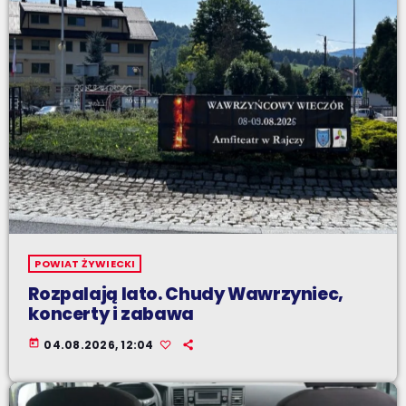
POWIAT ŻYWIECKI
Rozpalają lato. Chudy Wawrzyniec,
koncerty i zabawa
today
04.08.2026, 12:04