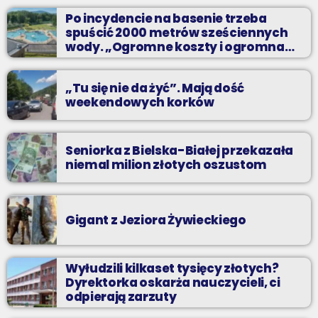
Kilkadziesiąt minut energetycznych beatów.
Po incydencie na basenie trzeba
spuścić 2000 metrów sześciennych
wody. „Ogromne koszty i ogromna
praca”
„Tu się nie da żyć”. Mają dość
weekendowych korków
Seniorka z Bielska-Białej przekazała
niemal milion złotych oszustom
Gigant z Jeziora Żywieckiego
Wyłudzili kilkaset tysięcy złotych?
Dyrektorka oskarża nauczycieli, ci
odpierają zarzuty