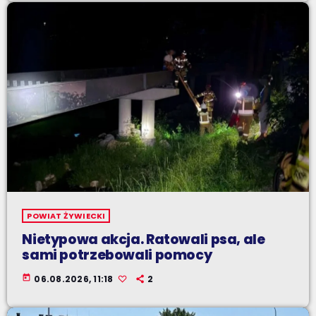
POWIAT ŻYWIECKI
Nietypowa akcja. Ratowali psa, ale
sami potrzebowali pomocy
today
06.08.2026, 11:18
2