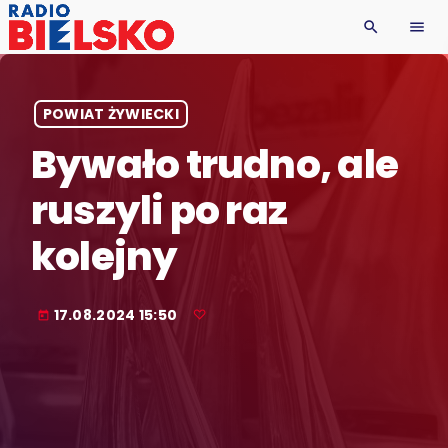
search
menu
POWIAT ŻYWIECKI
Bywało trudno, ale
ruszyli po raz
kolejny
17.08.2024 15:50
today