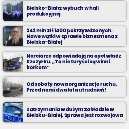
Bielsko-Biała: wybuch w hali
produkcyjnej
342 mln zł i 1400 pokrzywdzonych.
Nowe wątki w sprawie biznesmena z
Bielska-Białej
Narciarze odpowiadają na apel władz
Szczyrku. „To nie turyści są winni
korkom”
Od soboty nowa organizacja ruchu.
Przed nami dwa lata utrudnień!
Zatrzymania w dużym zakładzie w
Bielsku-Białej. Sprawa jest rozwojowa