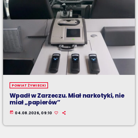
POWIAT ŻYWIECKI
Wpadł w Zarzeczu. Miał narkotyki, nie
miał „papierów”
today
04.08.2026, 09:10