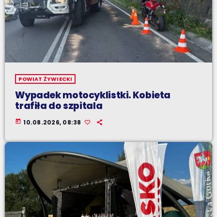
POWIAT ŻYWIECKI
Wypadek motocyklistki. Kobieta
trafiła do szpitala
today
10.08.2026, 08:38