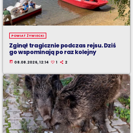
POWIAT ŻYWIECKI
Zginął tragicznie podczas rejsu. Dziś
go wspominają po raz kolejny
today
08.08.2026, 12:14
1
2