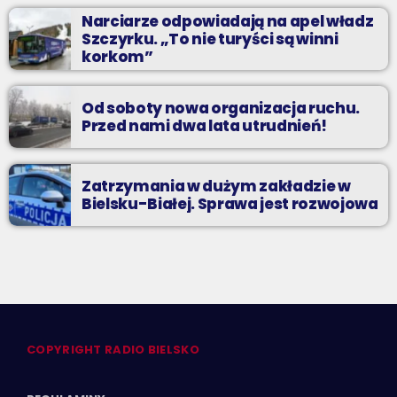
Narciarze odpowiadają na apel władz
Szczyrku. „To nie turyści są winni
korkom”
Od soboty nowa organizacja ruchu.
Przed nami dwa lata utrudnień!
Zatrzymania w dużym zakładzie w
Bielsku-Białej. Sprawa jest rozwojowa
COPYRIGHT RADIO BIELSKO