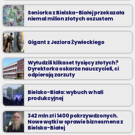
Seniorka z Bielska-Białej przekazała
niemal milion złotych oszustom
Gigant z Jeziora Żywieckiego
Wyłudzili kilkaset tysięcy złotych?
Dyrektorka oskarża nauczycieli, ci
odpierają zarzuty
Bielsko-Biała: wybuch w hali
produkcyjnej
342 mln zł i 1400 pokrzywdzonych.
Nowe wątki w sprawie biznesmena z
Bielska-Białej