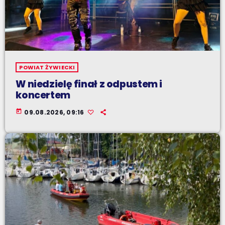
POWIAT ŻYWIECKI
W niedzielę finał z odpustem i
koncertem
today
09.08.2026, 09:16