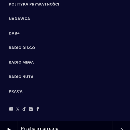
POLITYKA PRYWATNOŚCI
NADAWCA
DAB+
RADIO DISCO
RADIO MEGA
RADIO NUTA
PRACA
Przeboje non stop
play_arrow
keyboard_arrow_right