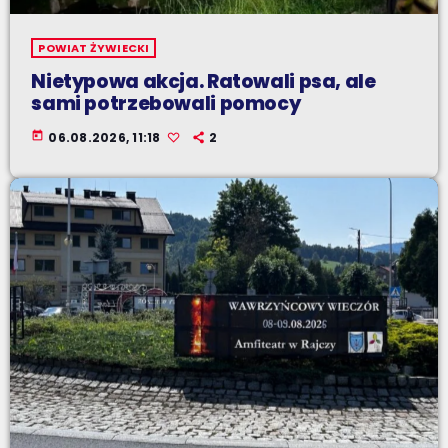
POWIAT ŻYWIECKI
Nietypowa akcja. Ratowali psa, ale
sami potrzebowali pomocy
today
06.08.2026, 11:18
2