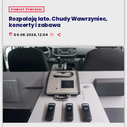
POWIAT ŻYWIECKI
Rozpalają lato. Chudy Wawrzyniec,
koncerty i zabawa
today
04.08.2026, 12:04