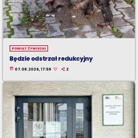
POWIAT ŻYWIECKI
Będzie odstrzał redukcyjny
today
07.08.2026, 17:59
2