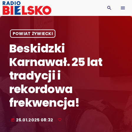
search
menu
POWIAT ŻYWIECKI
Beskidzki
Karnawał. 25 lat
tradycji i
rekordowa
frekwencja!
26.01.2025 08:32
today