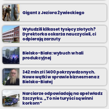
Gigant z Jeziora Żywieckiego
Wyłudzili kilkaset tysięcy złotych?
Dyrektorka oskarża nauczycieli, ci
odpierają zarzuty
Bielsko-Biała: wybuch w hali
produkcyjnej
342 mln zł i 1400 pokrzywdzonych.
Nowe wątki w sprawie biznesmena z
Bielska-Białej
Narciarze odpowiadają na apel władz
Szczyrku. „To nie turyści są winni
korkom”