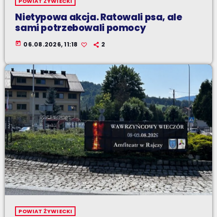
POWIAT ŻYWIECKI
Nietypowa akcja. Ratowali psa, ale
sami potrzebowali pomocy
today
06.08.2026, 11:18
2
POWIAT ŻYWIECKI