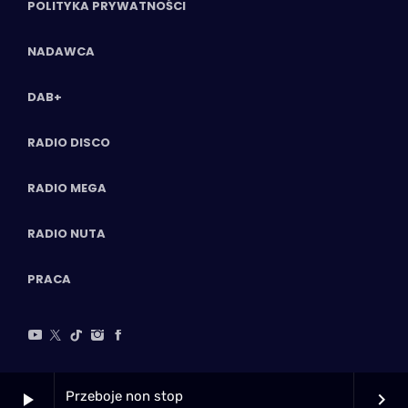
POLITYKA PRYWATNOŚCI
NADAWCA
DAB+
RADIO DISCO
RADIO MEGA
RADIO NUTA
PRACA
Przeboje non stop
play_arrow
keyboard_arrow_right