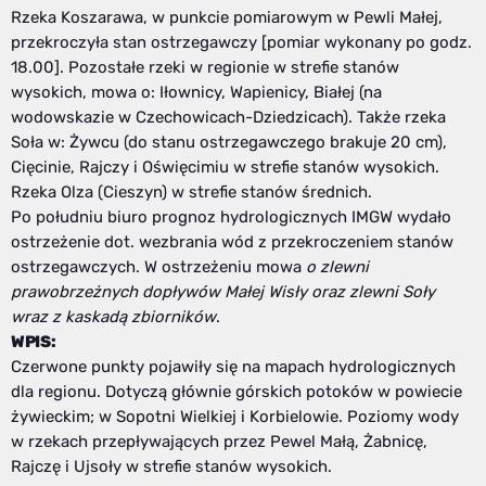
Rzeka Koszarawa, w punkcie pomiarowym w Pewli Małej,
przekroczyła stan ostrzegawczy [pomiar wykonany po godz.
18.00]. Pozostałe rzeki w regionie w strefie stanów
wysokich, mowa o: Iłownicy, Wapienicy, Białej (na
wodowskazie w Czechowicach-Dziedzicach). Także rzeka
Soła w: Żywcu (do stanu ostrzegawczego brakuje 20 cm),
Cięcinie, Rajczy i Oświęcimiu w strefie stanów wysokich.
Rzeka Olza (Cieszyn) w strefie stanów średnich.
Po południu biuro prognoz hydrologicznych IMGW wydało
ostrzeżenie dot. wezbrania wód z przekroczeniem stanów
ostrzegawczych. W ostrzeżeniu mowa
o zlewni
prawobrzeżnych dopływów Małej Wisły oraz zlewni Soły
wraz z kaskadą zbiorników
.
WPIS:
Czerwone punkty pojawiły się na mapach hydrologicznych
dla regionu. Dotyczą głównie górskich potoków w powiecie
żywieckim; w Sopotni Wielkiej i Korbielowie. Poziomy wody
w rzekach przepływających przez Pewel Małą, Żabnicę,
Rajczę i Ujsoły w strefie stanów wysokich.