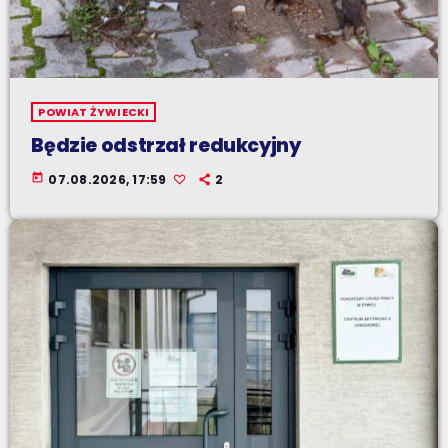
POWIAT ŻYWIECKI
Będzie odstrzał redukcyjny
today
07.08.2026, 17:59
2