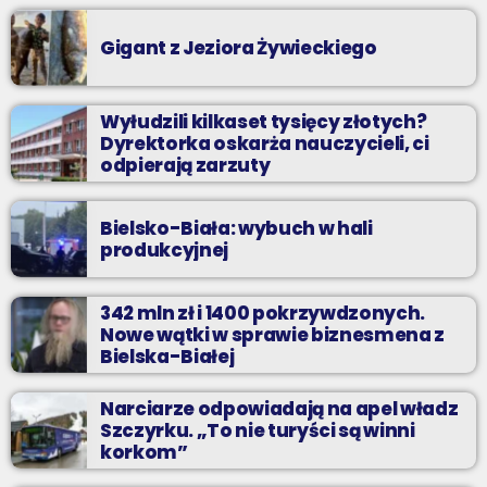
Gigant z Jeziora Żywieckiego
Wyłudzili kilkaset tysięcy złotych?
Dyrektorka oskarża nauczycieli, ci
odpierają zarzuty
Bielsko-Biała: wybuch w hali
produkcyjnej
342 mln zł i 1400 pokrzywdzonych.
Nowe wątki w sprawie biznesmena z
Bielska-Białej
Narciarze odpowiadają na apel władz
Szczyrku. „To nie turyści są winni
korkom”