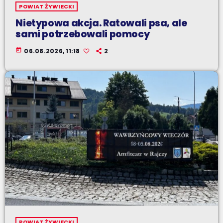
POWIAT ŻYWIECKI
Nietypowa akcja. Ratowali psa, ale
sami potrzebowali pomocy
today
06.08.2026, 11:18
2
POWIAT ŻYWIECKI