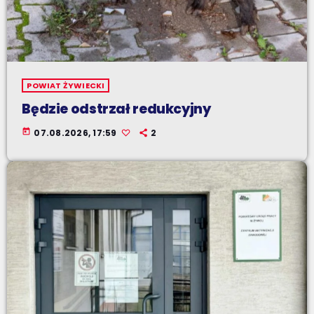
POWIAT ŻYWIECKI
Będzie odstrzał redukcyjny
today
07.08.2026, 17:59
2