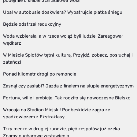
podejmie u siebie Stal Stalowa Wola
Upał w autobusie doskwiera? Wypatrujcie płatka śniegu
Będzie odstrzał redukcyjny
Woda wzbierała, a w rzece wciąż byli ludzie. Zareagował
wędkarz
W Mieście Splotów tętni kulturą. Przyjdź, zobacz, posłuchaj i
zatańcz!
Ponad kilometr drogi po remoncie
Zasnął czy zasłabł? Jazda z finałem na słupie energetycznym
Fortuny, wille i ambicje. Tak rodziło się nowoczesne Bielsko
Wracają na Stadion Miejski! Podbeskidzie zagra ze
spadkowiczem z Ekstraklasy
Trzy mecze w drugiej rundzie, pięć zespołów już czeka.
Znamy pucharowe zestawienia