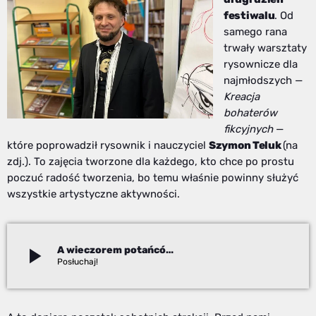
festiwalu
. Od
samego rana
trwały warsztaty
rysownicze dla
najmłodszych —
Kreacja
bohaterów
fikcyjnych
—
które poprowadził rysownik i nauczyciel
Szymon Teluk
(na
zdj.). To zajęcia tworzone dla każdego, kto chce po prostu
poczuć radość tworzenia, bo temu właśnie powinny służyć
wszystkie artystyczne aktywności.
play_arrow
A wieczorem potańcówka…
Paweł Chudecki