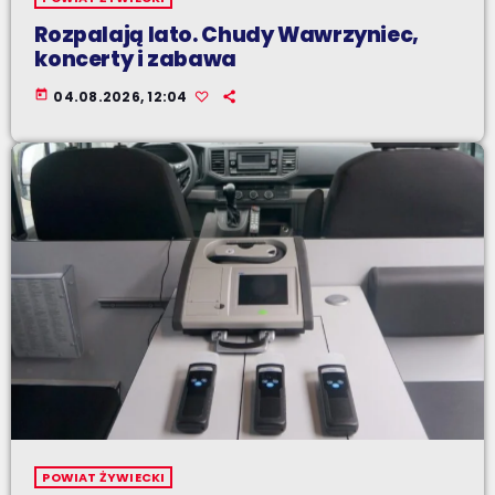
Rozpalają lato. Chudy Wawrzyniec,
koncerty i zabawa
today
04.08.2026, 12:04
POWIAT ŻYWIECKI