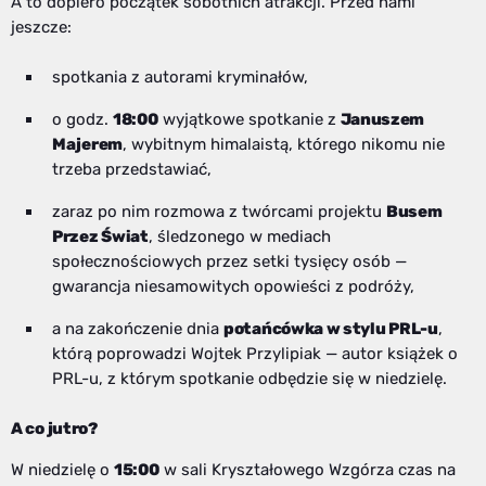
A to dopiero początek sobotnich atrakcji. Przed nami
jeszcze:
spotkania z autorami kryminałów,
o godz.
18:00
wyjątkowe spotkanie z
Januszem
Majerem
, wybitnym himalaistą, którego nikomu nie
trzeba przedstawiać,
zaraz po nim rozmowa z twórcami projektu
Busem
Przez Świat
, śledzonego w mediach
społecznościowych przez setki tysięcy osób —
gwarancja niesamowitych opowieści z podróży,
a na zakończenie dnia
potańcówka w stylu PRL-u
,
którą poprowadzi Wojtek Przylipiak — autor książek o
PRL-u, z którym spotkanie odbędzie się w niedzielę.
A co jutro?
W niedzielę o
15:00
w sali Kryształowego Wzgórza czas na