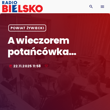
search
menu
POWIAT ŻYWIECKI
A wieczorem
potańcówka…
22.11.2025 11:58
today