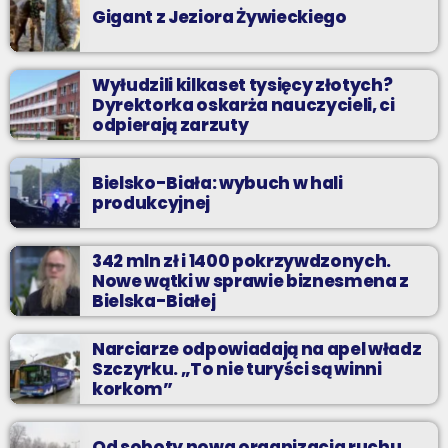
Gigant z Jeziora Żywieckiego
Wyłudzili kilkaset tysięcy złotych?
Dyrektorka oskarża nauczycieli, ci
odpierają zarzuty
Bielsko-Biała: wybuch w hali
produkcyjnej
342 mln zł i 1400 pokrzywdzonych.
Nowe wątki w sprawie biznesmena z
Bielska-Białej
Narciarze odpowiadają na apel władz
Szczyrku. „To nie turyści są winni
korkom”
Od soboty nowa organizacja ruchu.