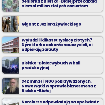
Seniorka z Bielska-Białej przekazała
niemal milion złotych oszustom
Gigant z Jeziora Żywieckiego
Wyłudzili kilkaset tysięcy złotych?
Dyrektorka oskarża nauczycieli, ci
odpierają zarzuty
Bielsko-Biała: wybuch w hali
produkcyjnej
342 mln zł i 1400 pokrzywdzonych.
Nowe wątki w sprawie biznesmena z
Bielska-Białej
Narciarze odpowiadają na apel władz