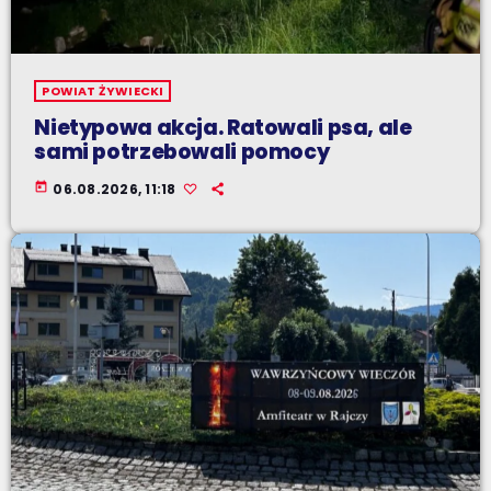
POWIAT ŻYWIECKI
Nietypowa akcja. Ratowali psa, ale
sami potrzebowali pomocy
today
06.08.2026, 11:18