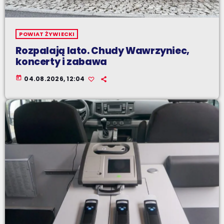
POWIAT ŻYWIECKI
Rozpalają lato. Chudy Wawrzyniec,
koncerty i zabawa
today
04.08.2026, 12:04