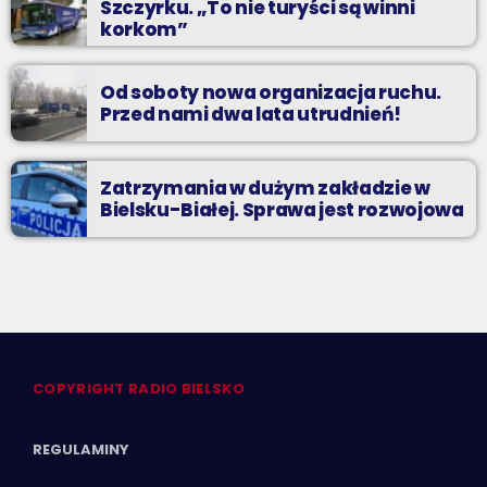
Szczyrku. „To nie turyści są winni
korkom”
Od soboty nowa organizacja ruchu.
Przed nami dwa lata utrudnień!
Zatrzymania w dużym zakładzie w
Bielsku-Białej. Sprawa jest rozwojowa
COPYRIGHT RADIO BIELSKO
REGULAMINY