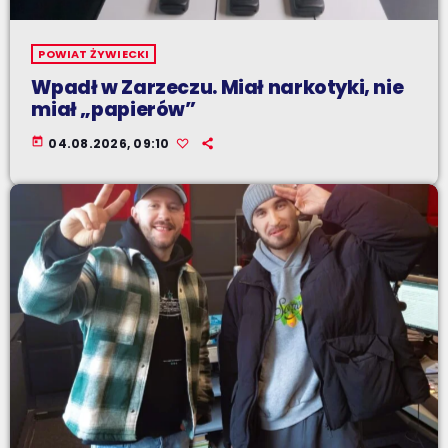
POWIAT ŻYWIECKI
Wpadł w Zarzeczu. Miał narkotyki, nie
miał „papierów”
today
04.08.2026, 09:10