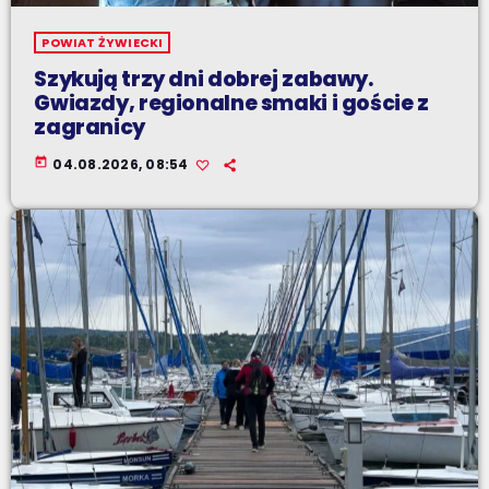
POWIAT ŻYWIECKI
Szykują trzy dni dobrej zabawy.
Gwiazdy, regionalne smaki i goście z
zagranicy
today
04.08.2026, 08:54