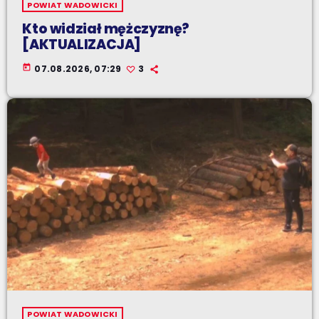
POWIAT WADOWICKI
Kto widział mężczyznę?
[AKTUALIZACJA]
today
07.08.2026, 07:29
3
POWIAT WADOWICKI