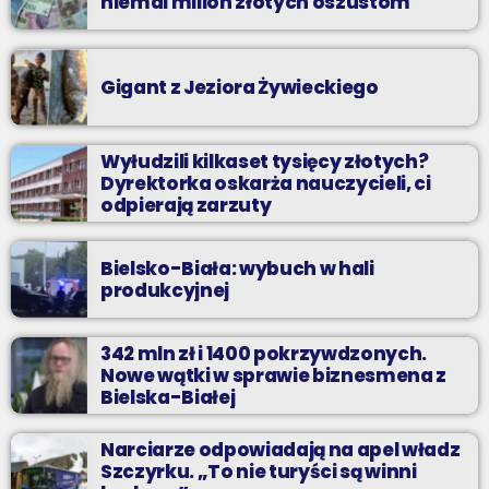
niemal milion złotych oszustom
Gigant z Jeziora Żywieckiego
Wyłudzili kilkaset tysięcy złotych?
Dyrektorka oskarża nauczycieli, ci
odpierają zarzuty
Bielsko-Biała: wybuch w hali
produkcyjnej
342 mln zł i 1400 pokrzywdzonych.
Nowe wątki w sprawie biznesmena z
Bielska-Białej
Narciarze odpowiadają na apel władz
Szczyrku. „To nie turyści są winni