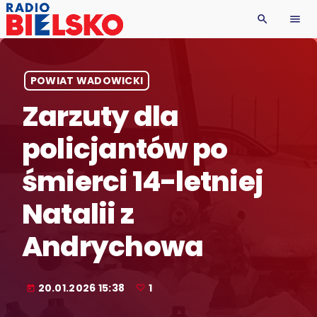
search
menu
POWIAT WADOWICKI
Zarzuty dla
policjantów po
śmierci 14-letniej
Natalii z
Andrychowa
20.01.2026 15:38
1
today