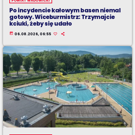
POWIAT WADOWICKI
Po incydencie kałowym basen niemal
gotowy. Wiceburmistrz: Trzymajcie
kciuki, żeby się udało
today
06.08.2026, 06:55