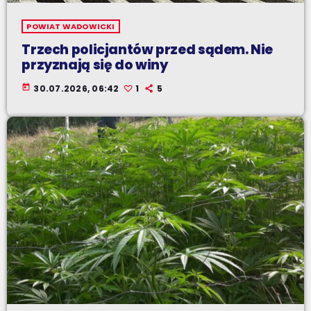
POWIAT WADOWICKI
Trzech policjantów przed sądem. Nie
przyznają się do winy
today
30.07.2026, 06:42
1
5