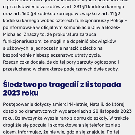
o przedstawieniu zarzutów z art. 231 §1 kodeksu karnego
oraz art. 160 §3 kodeksu karnego w związku z art. 11 §2
kodeksu karnego wobec czterech funkcjonariuszy Policji –
poinformowała w oficjalnym komunikacie Oliwia Bożek-
Michalec. Znaczy to, że prokuratura zarzuca
funkcjonariuszom, że mogli nie dopełnić obowiązków
służbowych, a jednocześnie narazić dziecko na
bezpośrednie niebezpieczeństwo utraty życia.
Rzeczniczka dodała, że do tej pory zarzuty ogłoszono i
przesłuchano w charakterze podejrzanych dwie osoby.
Śledztwo po tragedii z listopada
2023 roku
Postępowanie dotyczy śmierci 14-letniej Natalii, do której
doszło po dramatycznych wydarzeniach z 28 listopada 2023
roku. Dziewczynka wyszła rano z domu do szkoły. W trakcie
drogi źle się poczuła i skontaktowała się telefonicznie z
ojcem, informując, że nie wie, gdzie się znajduje. Po tej