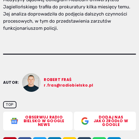
Jagiellońskiego trafiła do prokuratury kilka miesięcy temu.
Jej analiza doprowadziła do podjęcia dalszych czynności
procesowych, w tym do przedstawienia zarzutów
funkcjonariuszom policji.
ROBERT FRAŚ
AUTOR:
r.fras@radiobielsko.pl
TOP
OBSERWUJ RADIO
DODAJ NAS
BIELSKO W GOOGLE
JAKO ŹRÓDŁO W
NEWS
GOOGLE