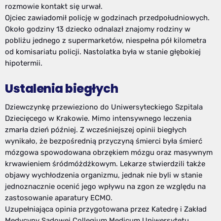
rozmowie kontakt się urwał.
Ojciec zawiadomił policję w godzinach przedpołudniowych.
Około godziny 13 dziecko odnalazł znajomy rodziny w
pobliżu jednego z supermarketów, niespełna pół kilometra
od komisariatu policji. Nastolatka była w stanie głębokiej
hipotermii.
Ustalenia biegłych
Dziewczynkę przewieziono do Uniwersyteckiego Szpitala
Dziecięcego w Krakowie. Mimo intensywnego leczenia
zmarła dzień później. Z wcześniejszej opinii biegłych
wynikało, że bezpośrednią przyczyną śmierci była śmierć
mózgowa spowodowana obrzękiem mózgu oraz masywnym
krwawieniem śródmóżdżkowym. Lekarze stwierdzili także
objawy wychłodzenia organizmu, jednak nie byli w stanie
jednoznacznie ocenić jego wpływu na zgon ze względu na
zastosowanie aparatury ECMO.
Uzupełniająca opinia przygotowana przez Katedrę i Zakład
Medycyny Sądowej Collegium Medicum Uniwersytetu