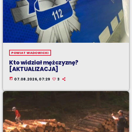
POWIAT WADOWICKI
Kto widział mężczyznę?
[AKTUALIZACJA]
today
07.08.2026, 07:29
3