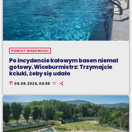
POWIAT WADOWICKI
Po incydencie kałowym basen niemal
gotowy. Wiceburmistrz: Trzymajcie
kciuki, żeby się udało
today
06.08.2026, 06:55