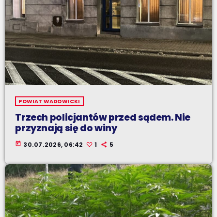
POWIAT WADOWICKI
Trzech policjantów przed sądem. Nie
przyznają się do winy
today
30.07.2026, 06:42
1
5