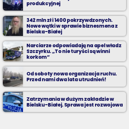
produkcyjnej
342 mln zł i 1400 pokrzywdzonych.
Nowe wątki w sprawie biznesmena z
Bielska-Białej
Narciarze odpowiadają na apel władz
Szczyrku. „To nie turyści są winni
korkom”
Od soboty nowa organizacja ruchu.
Przed nami dwa lata utrudnień!
Zatrzymania w dużym zakładzie w
Bielsku-Białej. Sprawa jest rozwojowa