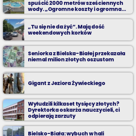
spuścić 2000 metrów sześciennych
najlepszych dyskotekowych przebojach?
wody. „Ogromne koszty i ogromna
praca”
„Tu się nie da żyć”. Mają dość
weekendowych korków
Seniorka z Bielska-Białej przekazała
niemal milion złotych oszustom
Gigant z Jeziora Żywieckiego
Wyłudzili kilkaset tysięcy złotych?
Dyrektorka oskarża nauczycieli, ci
odpierają zarzuty
Bielsko-Biała: wybuch w hali