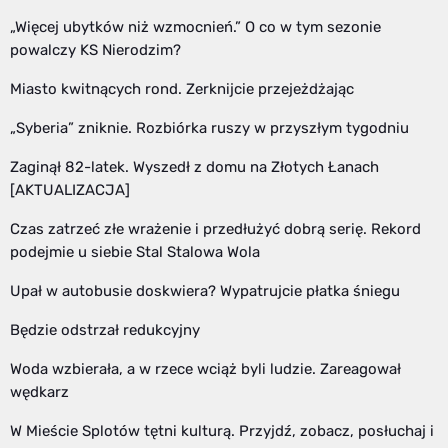
„Więcej ubytków niż wzmocnień.” O co w tym sezonie
powalczy KS Nierodzim?
Miasto kwitnących rond. Zerknijcie przejeżdżając
„Syberia” zniknie. Rozbiórka ruszy w przyszłym tygodniu
Zaginął 82-latek. Wyszedł z domu na Złotych Łanach
[AKTUALIZACJA]
Czas zatrzeć złe wrażenie i przedłużyć dobrą serię. Rekord
podejmie u siebie Stal Stalowa Wola
Upał w autobusie doskwiera? Wypatrujcie płatka śniegu
Będzie odstrzał redukcyjny
Woda wzbierała, a w rzece wciąż byli ludzie. Zareagował
wędkarz
W Mieście Splotów tętni kulturą. Przyjdź, zobacz, posłuchaj i