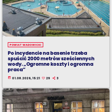
POWIAT WADOWICKI
Po incydencie na basenie trzeba
spuścić 2000 metrów sześciennych
wody. „Ogromne koszty i ogromna
praca”
today
01.08.2026, 15:21
29
3