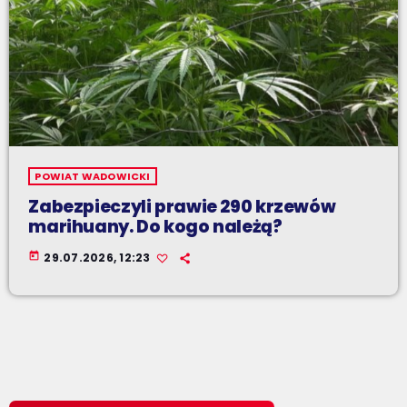
POWIAT WADOWICKI
Zabezpieczyli prawie 290 krzewów
marihuany. Do kogo należą?
today
29.07.2026, 12:23