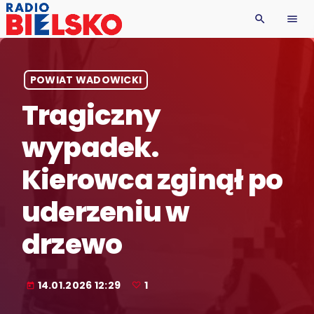
search
menu
POWIAT WADOWICKI
Tragiczny
wypadek.
Kierowca zginął po
uderzeniu w
drzewo
14.01.2026 12:29
1
today