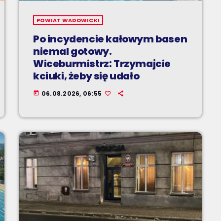
POWIAT WADOWICKI
Po incydencie kałowym basen
niemal gotowy.
Wiceburmistrz: Trzymajcie
kciuki, żeby się udało
06.08.2026, 06:55
today