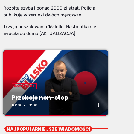
Rozbita szyba i ponad 2000 zł strat. Policja
publikuje wizerunki dwóch mężczyzn
Trwają poszukiwania 16-letki. Nastolatka nie
wróciła do domu [AKTUALIZACJA]
ROZRYWKA
Przeboje non-stop
more_vert
10:00 - 13:00
close
Przeboje non-stop
NAJPOPULARNIEJSZE WIADOMOŚCI