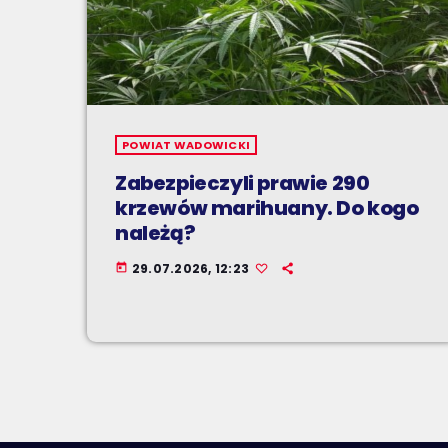
POWIAT WADOWICKI
Zabezpieczyli prawie 290
krzewów marihuany. Do kogo
należą?
29.07.2026, 12:23
today