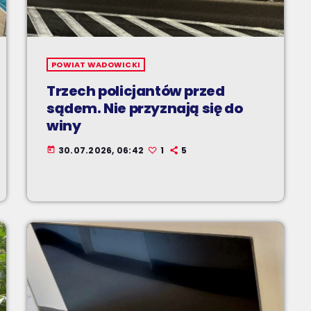
POWIAT WADOWICKI
Trzech policjantów przed
sądem. Nie przyznają się do
winy
30.07.2026, 06:42
1
5
today