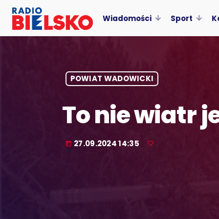
Wiadomości
Sport
K
POWIAT WADOWICKI
To nie wiatr j
27.09.2024 14:35
today