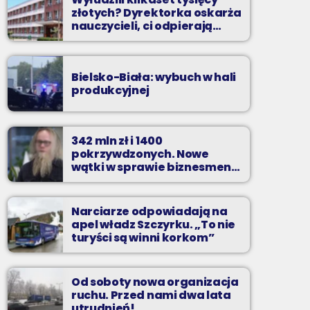
złotych? Dyrektorka oskarża
nauczycieli, ci odpierają
zarzuty
Bielsko-Biała: wybuch w hali
produkcyjnej
342 mln zł i 1400
pokrzywdzonych. Nowe
wątki w sprawie biznesmena
z Bielska-Białej
Narciarze odpowiadają na
apel władz Szczyrku. „To nie
turyści są winni korkom”
Od soboty nowa organizacja
ruchu. Przed nami dwa lata
utrudnień!