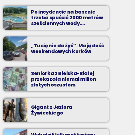
Najlepsze pasmo towarzyszące na
Podbeskidziu! Konkursy, akcje radiowe,
Po incydencie na basenie
rozmowy i oczywiście - starannie
trzeba spuścić 2000 metrów
wyselekcjonowane przeboje non-stop!
sześciennych wody.
„Ogromne koszty i ogromna
praca”
„Tu się nie da żyć”. Mają dość
weekendowych korków
Seniorka z Bielska-Białej
przekazała niemal milion
złotych oszustom
Gigant z Jeziora
Żywieckiego
Wyłudzili kilkaset tysięcy