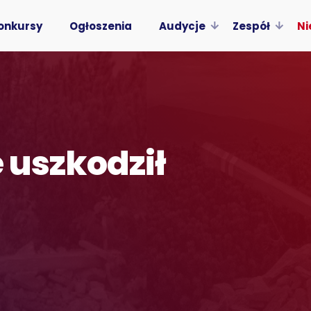
onkursy
Ogłoszenia
Audycje
Zespół
Ni
e uszkodził