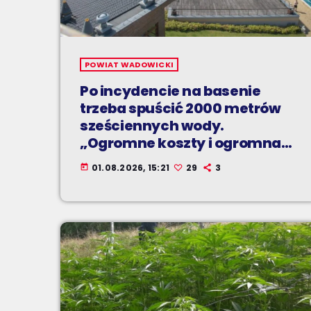
POWIAT WADOWICKI
Po incydencie na basenie
trzeba spuścić 2000 metrów
sześciennych wody.
„Ogromne koszty i ogromna
praca”
01.08.2026, 15:21
29
3
today