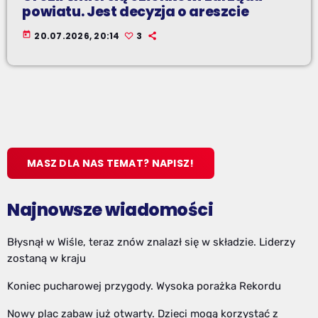
powiatu. Jest decyzja o areszcie
today
20.07.2026, 20:14
3
MASZ DLA NAS TEMAT? NAPISZ!
Najnowsze wiadomości
Błysnął w Wiśle, teraz znów znalazł się w składzie. Liderzy
zostaną w kraju
Koniec pucharowej przygody. Wysoka porażka Rekordu
Nowy plac zabaw już otwarty. Dzieci mogą korzystać z