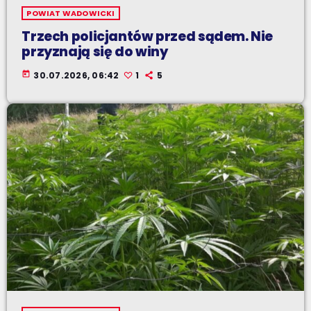
POWIAT WADOWICKI
Trzech policjantów przed sądem. Nie
przyznają się do winy
today
30.07.2026, 06:42
1
5