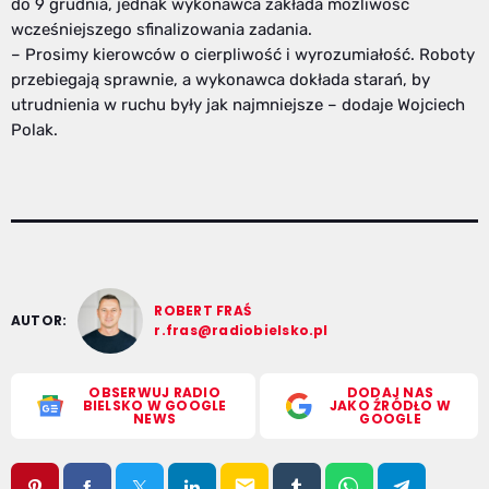
do 9 grudnia, jednak wykonawca zakłada możliwość
wcześniejszego sfinalizowania zadania.
– Prosimy kierowców o cierpliwość i wyrozumiałość. Roboty
przebiegają sprawnie, a wykonawca dokłada starań, by
utrudnienia w ruchu były jak najmniejsze – dodaje Wojciech
Polak.
ROBERT FRAŚ
AUTOR:
r.fras@radiobielsko.pl
OBSERWUJ RADIO
DODAJ NAS
BIELSKO W GOOGLE
JAKO ŹRÓDŁO W
NEWS
GOOGLE
email