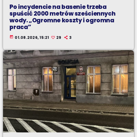
Po incydencie na basenie trzeba
spuścić 2000 metrów sześciennych
wody. „Ogromne koszty i ogromna
praca”
today
01.08.2026, 15:21
29
3