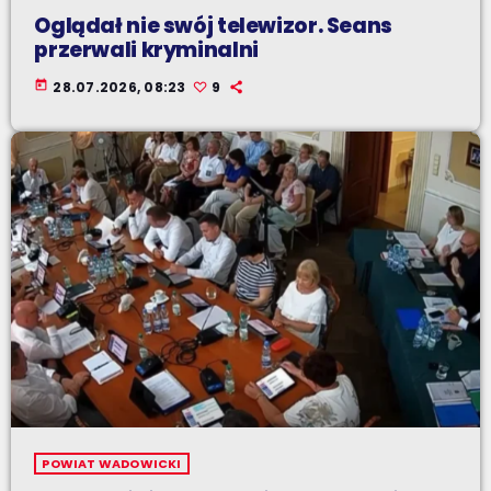
Oglądał nie swój telewizor. Seans
przerwali kryminalni
today
28.07.2026, 08:23
9
POWIAT WADOWICKI