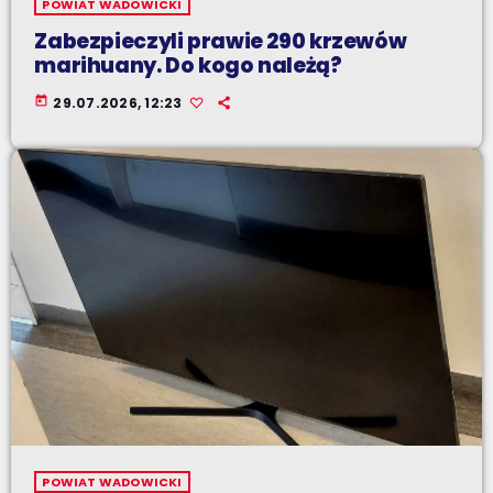
POWIAT WADOWICKI
Zabezpieczyli prawie 290 krzewów
marihuany. Do kogo należą?
today
29.07.2026, 12:23
POWIAT WADOWICKI