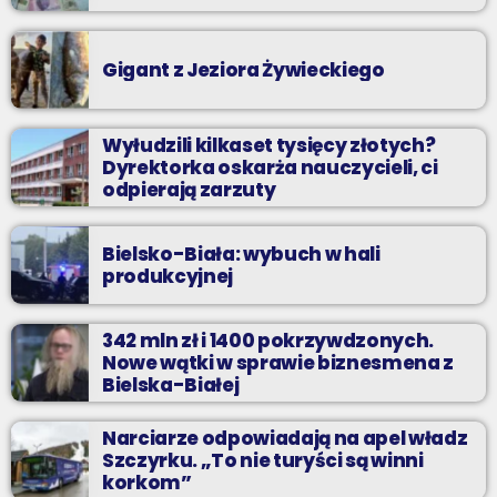
Gigant z Jeziora Żywieckiego
Wyłudzili kilkaset tysięcy złotych?
Dyrektorka oskarża nauczycieli, ci
odpierają zarzuty
Bielsko-Biała: wybuch w hali
produkcyjnej
342 mln zł i 1400 pokrzywdzonych.
Nowe wątki w sprawie biznesmena z
Bielska-Białej
Narciarze odpowiadają na apel władz
Szczyrku. „To nie turyści są winni
korkom”