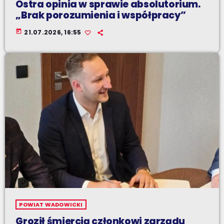
Ostra opinia w sprawie absolutorium.
„Brak porozumienia i współpracy”
today
21.07.2026, 16:55
POWIAT WADOWICKI
Groził śmiercią członkowi zarządu