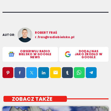
ROBERT FRAŚ
AUTOR:
r.fras@radiobielsko.pl
OBSERWUJ RADIO
DODAJ NAS
BIELSKO W GOOGLE
JAKO ŹRÓDŁO W
NEWS
GOOGLE
email
ZOBACZ TAKŻE