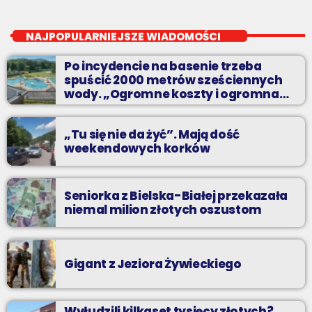
Noc z Radiem BIELSKO
close
Nocą, kiedy wszyscy śpią - my gramy dalej. I to właśnie nocą
NAJPOPULARNIEJSZE WIADOMOŚCI
można "upolować" na naszej antenie prawdziwe muzyczne
perełki.
Po incydencie na basenie trzeba
spuścić 2000 metrów sześciennych
wody. „Ogromne koszty i ogromna
praca”
„Tu się nie da żyć”. Mają dość
weekendowych korków
Seniorka z Bielska-Białej przekazała
niemal milion złotych oszustom
Gigant z Jeziora Żywieckiego
Wyłudzili kilkaset tysięcy złotych?