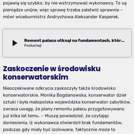
pojawią się szybko, by nie wstrzymywać wykonawcy. To są
pieniądze unijne, więc sprawę trzeba załatwić sprawnie –
mówi wiceburmistrz Andrychowa Aleksander Kasperek.
play_arrow
Remont pałacu utknął na fundamentach, których… nie ma
Robert Fraś
Zaskoczenie w środowisku
konserwatorskim
Nieoczekiwane odkrycia zaskoczyły także środowisko
konserwatorskie. Monika Bogdanowska, konserwator dzieł
sztuki i była małopolska wojewódzka konserwator zabytków,
zwraca uwagę, że plany remontu pałacu przygotowywano
już kilka lat temu. – Muszę powiedzieć, że czytając
doniesienia, iż wykonawca stwierdził brak fundamentów,
podczas gdy miały być izolowane, faktycznie może to