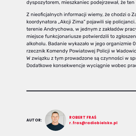
dyspozytorem, mieszkaniec podejrzewał, że te
Z nieoficjalnych informacji wiemy, że chodzi o
koordynatora „Akcji Zima” pojawili się policjanci
terenie Andrychowa, w jednym z zakładów pracy
miejsce funkcjonariusze potwierdzili to zgłosz
alkoholu. Badanie wykazało w jego organizmie 0,
rzecznik Komendy Powiatowej Policji w Wadowi
W związku z tym prowadzone są czynności w spr
Dodatkowe konsekwencje wyciągnie wobec pra
ROBERT FRAŚ
AUTOR:
r.fras@radiobielsko.pl