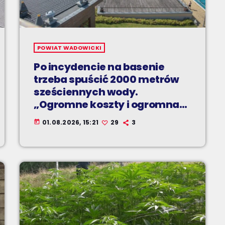
POWIAT WADOWICKI
Po incydencie na basenie
trzeba spuścić 2000 metrów
sześciennych wody.
„Ogromne koszty i ogromna
praca”
01.08.2026, 15:21
29
3
today