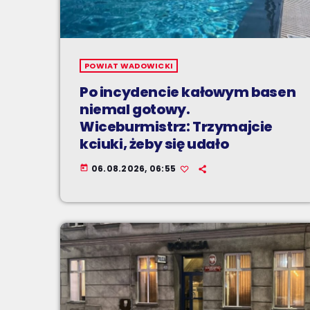
POWIAT WADOWICKI
Po incydencie kałowym basen
niemal gotowy.
Wiceburmistrz: Trzymajcie
kciuki, żeby się udało
06.08.2026, 06:55
today