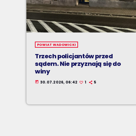
POWIAT WADOWICKI
Trzech policjantów przed
sądem. Nie przyznają się do
winy
30.07.2026, 06:42
1
5
today