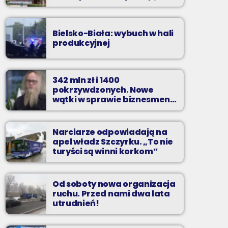
zarzuty
Bielsko-Biała: wybuch w hali
produkcyjnej
342 mln zł i 1400
pokrzywdzonych. Nowe
wątki w sprawie biznesmena
z Bielska-Białej
Narciarze odpowiadają na
apel władz Szczyrku. „To nie
turyści są winni korkom”
Od soboty nowa organizacja
ruchu. Przed nami dwa lata
utrudnień!