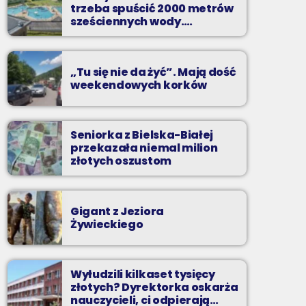
Kilkadziesiąt minut energetycznych beatów.
trzeba spuścić 2000 metrów
sześciennych wody.
„Ogromne koszty i ogromna
praca”
„Tu się nie da żyć”. Mają dość
weekendowych korków
Seniorka z Bielska-Białej
przekazała niemal milion
złotych oszustom
Gigant z Jeziora
Żywieckiego
Wyłudzili kilkaset tysięcy
złotych? Dyrektorka oskarża
nauczycieli, ci odpierają