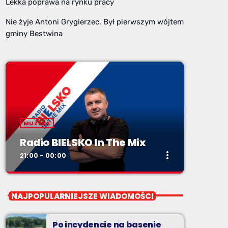
Lekka poprawa na rynku pracy
Nie żyje Antoni Grygierzec. Był pierwszym wójtem
gminy Bestwina
MUZYKA
Radio BIELSKO In The Mix
more_vert
21:00 - 00:00
close
Radio BIELSKO In The Mix
NAJPOPULARNIEJSZE WIADOMOŚCI
piątki od 20 do północy
Po incydencie na basenie