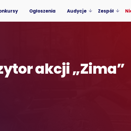
onkursy
Ogłoszenia
Audycje
Zespół
Ni
zytor akcji „Zima”