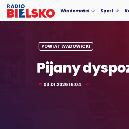
Wiadomości
Sport
K
POWIAT WADOWICKI
Pijany dyspo
03.01.2025 15:04
today