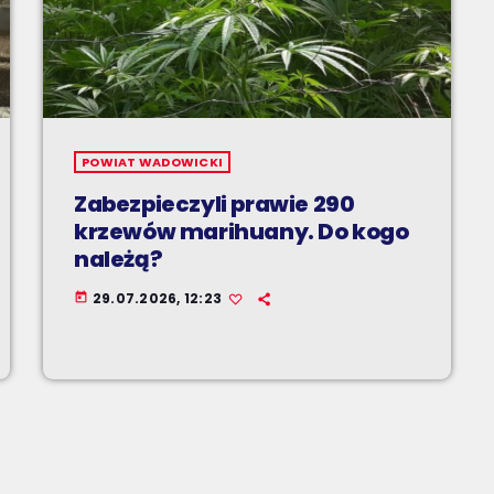
POWIAT WADOWICKI
Zabezpieczyli prawie 290
krzewów marihuany. Do kogo
należą?
29.07.2026, 12:23
today