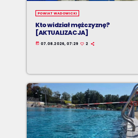
POWIAT WADOWICKI
Kto widział mężczyznę?
[AKTUALIZACJA]
07.08.2026, 07:29
2
today