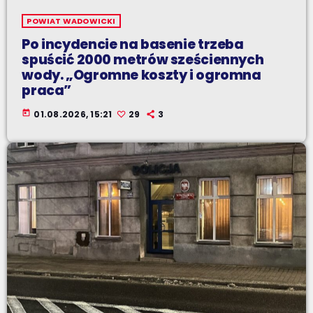
POWIAT WADOWICKI
Po incydencie na basenie trzeba
spuścić 2000 metrów sześciennych
wody. „Ogromne koszty i ogromna
praca”
today
01.08.2026, 15:21
29
3