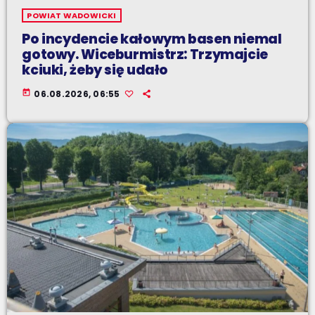
POWIAT WADOWICKI
Po incydencie kałowym basen niemal
gotowy. Wiceburmistrz: Trzymajcie
kciuki, żeby się udało
today
06.08.2026, 06:55