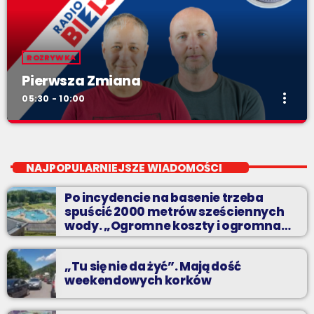
ROZRYWKA
Pierwsza Zmiana
more_vert
05:30 - 10:00
Pierwsza Zmiana
close
od poniedziałku do piątku od 5:30
NAJPOPULARNIEJSZE WIADOMOŚCI
Codziennie od poniedziałku do piątku od 5:30 do 10.
Po incydencie na basenie trzeba
spuścić 2000 metrów sześciennych
wody. „Ogromne koszty i ogromna
praca”
„Tu się nie da żyć”. Mają dość
weekendowych korków