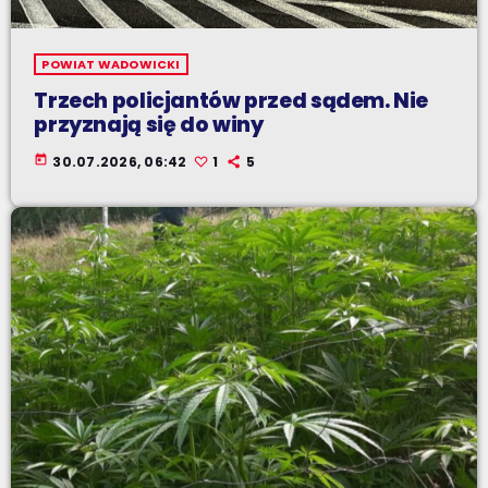
POWIAT WADOWICKI
Trzech policjantów przed sądem. Nie
przyznają się do winy
today
30.07.2026, 06:42
1
5