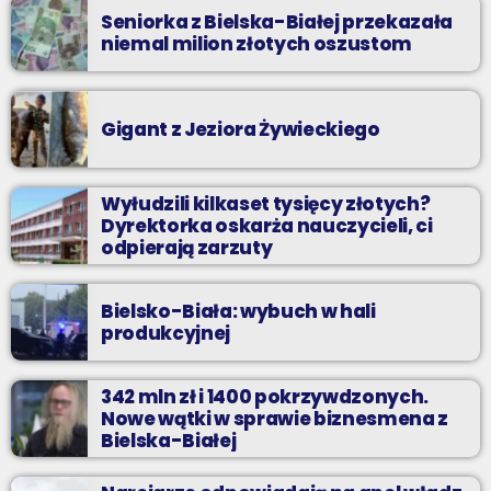
Seniorka z Bielska-Białej przekazała
niemal milion złotych oszustom
Gigant z Jeziora Żywieckiego
Wyłudzili kilkaset tysięcy złotych?
Dyrektorka oskarża nauczycieli, ci
odpierają zarzuty
Bielsko-Biała: wybuch w hali
produkcyjnej
342 mln zł i 1400 pokrzywdzonych.
Nowe wątki w sprawie biznesmena z
Bielska-Białej