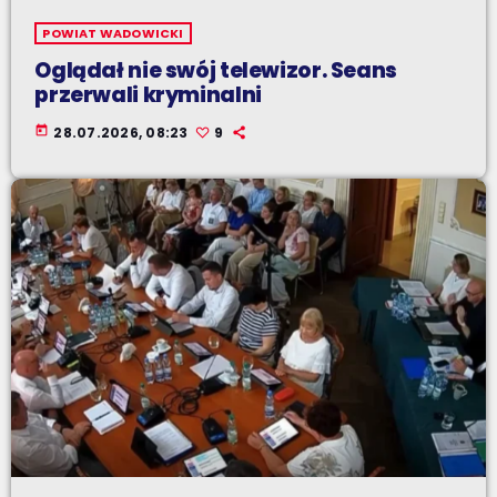
POWIAT WADOWICKI
Oglądał nie swój telewizor. Seans
przerwali kryminalni
today
28.07.2026, 08:23
9