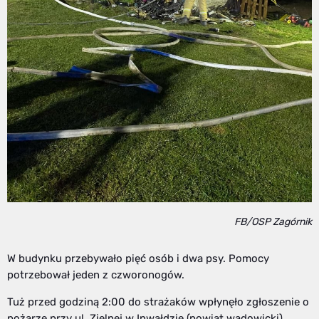
FB/OSP Zagórnik
W budynku przebywało pięć osób i dwa psy. Pomocy
potrzebował jeden z czworonogów.
Tuż przed godziną 2:00 do strażaków wpłynęło zgłoszenie o
pożarze przy ul. Zielnej w Inwałdzie (powiat wadowicki).