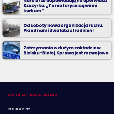
Narciarze odpowiadają na apel władz
Szczyrku. „To nie turyści są winni
korkom”
Od soboty nowa organizacja ruchu.
Przed nami dwa lata utrudnień!
Zatrzymania w dużym zakładzie w
Bielsku-Białej. Sprawa jest rozwojowa
COPYRIGHT RADIO BIELSKO
REGULAMINY