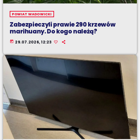
POWIAT WADOWICKI
Zabezpieczyli prawie 290 krzewów
marihuany. Do kogo należą?
today
29.07.2026, 12:23