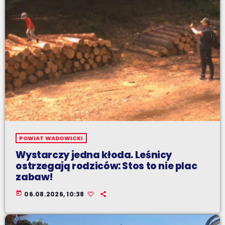
POWIAT WADOWICKI
Wystarczy jedna kłoda. Leśnicy
ostrzegają rodziców: Stos to nie plac
zabaw!
today
06.08.2026, 10:38