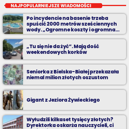
Nocą, kiedy wszyscy śpią - my gramy dalej. I to właśnie nocą
NAJPOPULARNIEJSZE WIADOMOŚCI
można "upolować" na naszej antenie prawdziwe muzyczne
perełki.
Po incydencie na basenie trzeba
spuścić 2000 metrów sześciennych
wody. „Ogromne koszty i ogromna
praca”
„Tu się nie da żyć”. Mają dość
weekendowych korków
Seniorka z Bielska-Białej przekazała
niemal milion złotych oszustom
Gigant z Jeziora Żywieckiego
Wyłudzili kilkaset tysięcy złotych?
Dyrektorka oskarża nauczycieli, ci