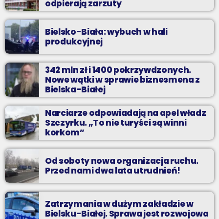
odpierają zarzuty
Bielsko-Biała: wybuch w hali
produkcyjnej
342 mln zł i 1400 pokrzywdzonych.
Nowe wątki w sprawie biznesmena z
Bielska-Białej
Narciarze odpowiadają na apel władz
Szczyrku. „To nie turyści są winni
korkom”
Od soboty nowa organizacja ruchu.
Przed nami dwa lata utrudnień!
Zatrzymania w dużym zakładzie w
Bielsku-Białej. Sprawa jest rozwojowa