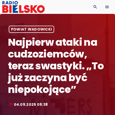
search
menu
POWIAT WADOWICKI
Najpierw ataki na
cudzoziemców,
teraz swastyki. „To
już zaczyna być
niepokojące”
04.09.2025 09:38
today