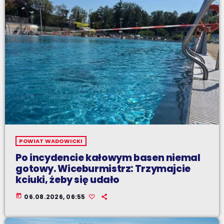
POWIAT WADOWICKI
Po incydencie kałowym basen niemal
gotowy. Wiceburmistrz: Trzymajcie
kciuki, żeby się udało
today
06.08.2026, 06:55