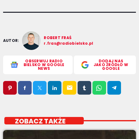
ROBERT FRAŚ
AUTOR:
r.fras@radiobielsko.pl
OBSERWUJ RADIO
DODAJ NAS
BIELSKO W GOOGLE
JAKO ŹRÓDŁO W
NEWS
GOOGLE
email
ZOBACZ TAKŻE