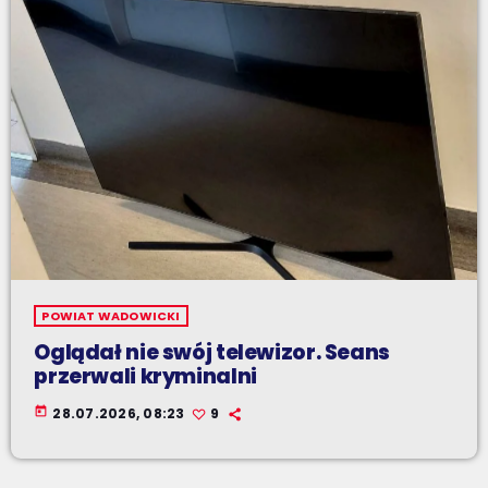
POWIAT WADOWICKI
Oglądał nie swój telewizor. Seans
przerwali kryminalni
today
28.07.2026, 08:23
9