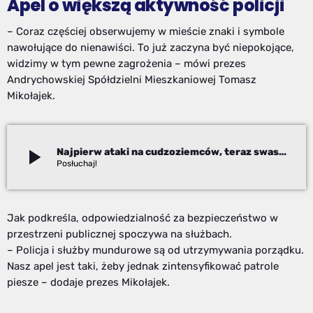
Apel o większą aktywność policji
– Coraz częściej obserwujemy w mieście znaki i symbole
nawołujące do nienawiści. To już zaczyna być niepokojące,
widzimy w tym pewne zagrożenia – mówi prezes
Andrychowskiej Spółdzielni Mieszkaniowej Tomasz
Mikołajek.
play_arrow
Najpierw ataki na cudzoziemców, teraz swastyki. „To już zaczyna być niepokojące”
Robert Fraś
Jak podkreśla, odpowiedzialność za bezpieczeństwo w
przestrzeni publicznej spoczywa na służbach.
– Policja i służby mundurowe są od utrzymywania porządku.
Nasz apel jest taki, żeby jednak zintensyfikować patrole
piesze – dodaje prezes Mikołajek.