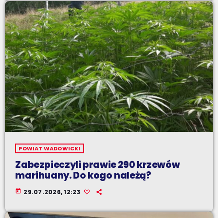
POWIAT WADOWICKI
Zabezpieczyli prawie 290 krzewów
marihuany. Do kogo należą?
today
29.07.2026, 12:23