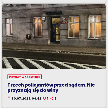
POWIAT WADOWICKI
Trzech policjantów przed sądem. Nie
przyznają się do winy
today
30.07.2026, 06:42
1
5