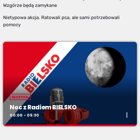
Wzgórze będą zamykane
Nietypowa akcja. Ratowali psa, ale sami potrzebowali
pomocy
MUZYKA
Noc z Radiem BIELSKO
more_vert
00:00 - 05:30
Noc z Radiem BIELSKO
close