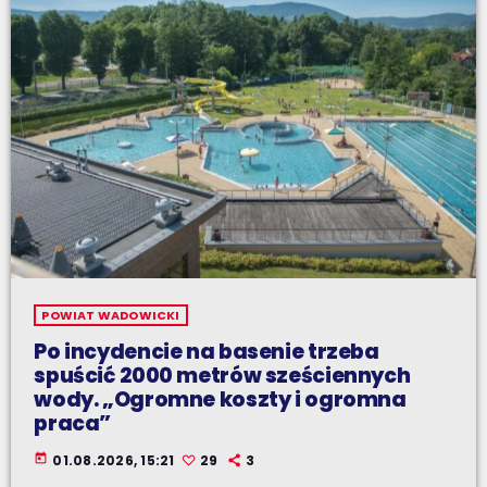
POWIAT WADOWICKI
Po incydencie na basenie trzeba
spuścić 2000 metrów sześciennych
wody. „Ogromne koszty i ogromna
praca”
today
01.08.2026, 15:21
29
3