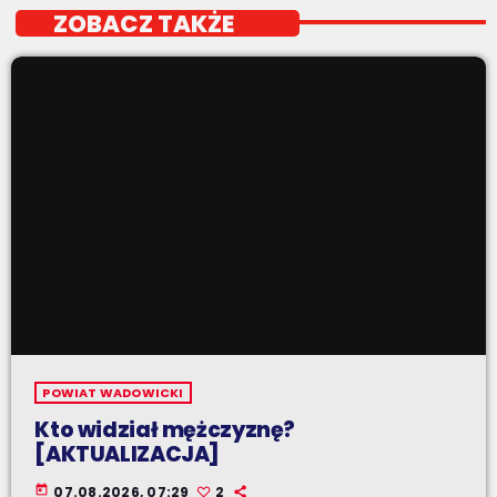
ZOBACZ TAKŻE
POWIAT WADOWICKI
Kto widział mężczyznę?
[AKTUALIZACJA]
today
07.08.2026, 07:29
2