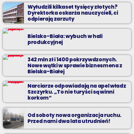
Wyłudzili kilkaset tysięcy złotych?
Dyrektorka oskarża nauczycieli, ci
odpierają zarzuty
Bielsko-Biała: wybuch w hali
produkcyjnej
342 mln zł i 1400 pokrzywdzonych.
Nowe wątki w sprawie biznesmena z
Bielska-Białej
Narciarze odpowiadają na apel władz
Szczyrku. „To nie turyści są winni
korkom”
Od soboty nowa organizacja ruchu.
Przed nami dwa lata utrudnień!