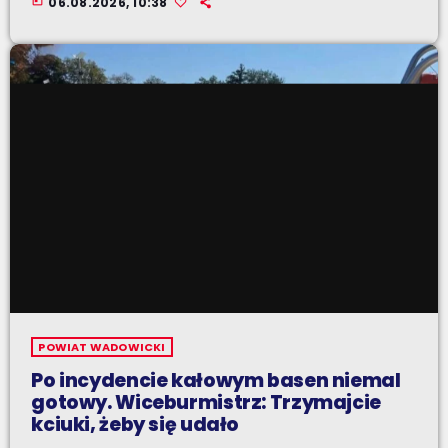
today
06.08.2026, 10:38
POWIAT WADOWICKI
Po incydencie kałowym basen niemal
gotowy. Wiceburmistrz: Trzymajcie
kciuki, żeby się udało