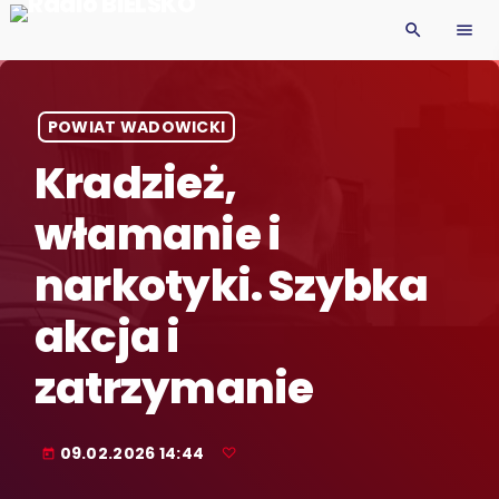
search
menu
POWIAT WADOWICKI
Kradzież,
włamanie i
narkotyki. Szybka
akcja i
zatrzymanie
09.02.2026 14:44
today