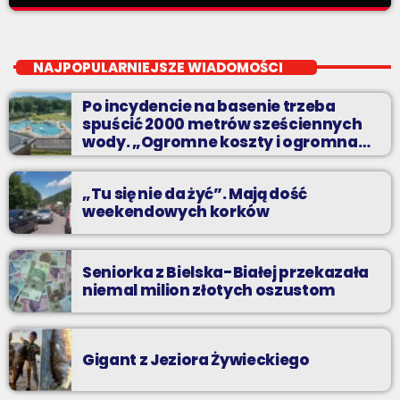
Z kina wzięte
close
Soboty od 13 do 14
NAJPOPULARNIEJSZE WIADOMOŚCI
Z Kina Wzięte to audycja w której film występuje roli głównej.
Po incydencie na basenie trzeba
spuścić 2000 metrów sześciennych
wody. „Ogromne koszty i ogromna
praca”
„Tu się nie da żyć”. Mają dość
weekendowych korków
Seniorka z Bielska-Białej przekazała
niemal milion złotych oszustom
Gigant z Jeziora Żywieckiego