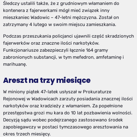
Śledczy ustalili także, że z grudniowym włamaniem do
kontenera z fajerwerkami mógł mieć związek inny
mieszkaniec Wadowic – 47-letni mężczyzna. Został on
zatrzymany 4 lutego w swoim miejscu zamieszkania.
Podczas przeszukania policjanci ujawnili część skradzionych
fajerwerków oraz znaczne ilości narkotyków.
Funkcjonariusze zabezpieczyli łącznie 164 gramy
zabronionych substancji, w tym mefedron, amfetaminę i
marihuanę.
Areszt na trzy miesiące
W miniony piątek 47-latek usłyszał w Prokuraturze
Rejonowej w Wadowicach zarzuty posiadania znacznej ilości
narkotyków oraz kradzieży z włamaniem. Za popełnione
przestępstwa grozi mu kara do 10 lat pozbawienia wolności.
Decyzją sądu wobec podejrzanego zastosowano środek
zapobiegawczy w postaci tymczasowego aresztowania na
okres trzech miesięcy.