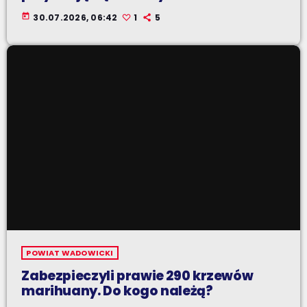
today
30.07.2026, 06:42
1
5
POWIAT WADOWICKI
Zabezpieczyli prawie 290 krzewów
marihuany. Do kogo należą?