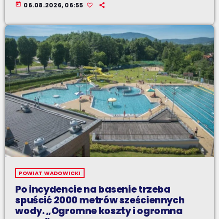
today
06.08.2026, 06:55
POWIAT WADOWICKI
Po incydencie na basenie trzeba
spuścić 2000 metrów sześciennych
wody. „Ogromne koszty i ogromna