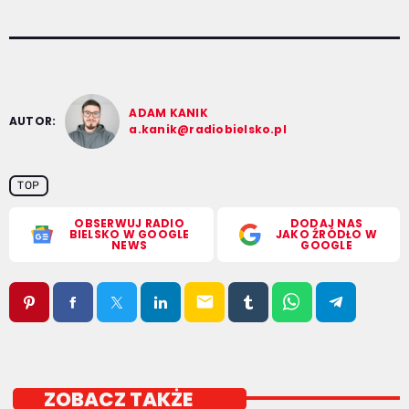
ADAM KANIK
AUTOR:
a.kanik@radiobielsko.pl
TOP
OBSERWUJ RADIO
DODAJ NAS
BIELSKO W GOOGLE
JAKO ŹRÓDŁO W
NEWS
GOOGLE
email
ZOBACZ TAKŻE