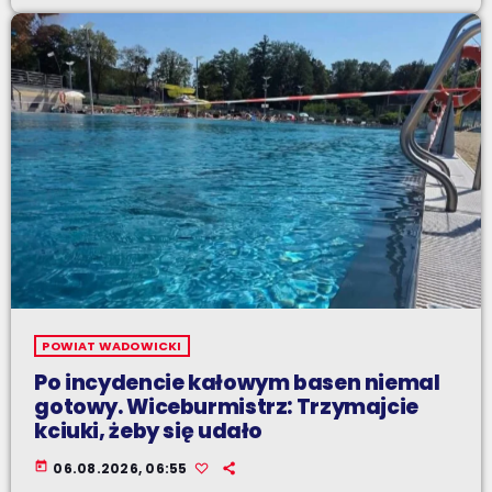
POWIAT WADOWICKI
Po incydencie kałowym basen niemal
gotowy. Wiceburmistrz: Trzymajcie
kciuki, żeby się udało
today
06.08.2026, 06:55