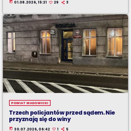
today
01.08.2026, 15:21
29
3
POWIAT WADOWICKI
Trzech policjantów przed sądem. Nie
przyznają się do winy
today
30.07.2026, 06:42
1
5