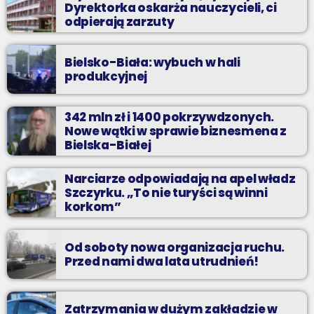
Dyrektorka oskarża nauczycieli, ci
odpierają zarzuty
Bielsko-Biała: wybuch w hali
produkcyjnej
342 mln zł i 1400 pokrzywdzonych.
Nowe wątki w sprawie biznesmena z
Bielska-Białej
Narciarze odpowiadają na apel władz
Szczyrku. „To nie turyści są winni
korkom”
Od soboty nowa organizacja ruchu.
Przed nami dwa lata utrudnień!
Zatrzymania w dużym zakładzie w