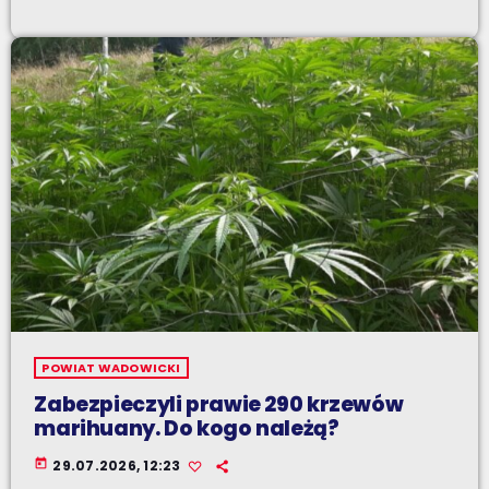
POWIAT WADOWICKI
Zabezpieczyli prawie 290 krzewów
marihuany. Do kogo należą?
today
29.07.2026, 12:23