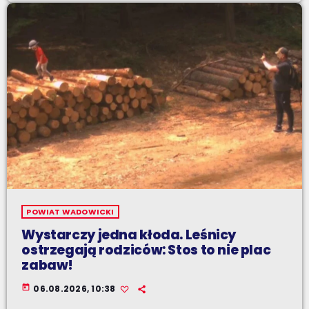
POWIAT WADOWICKI
Wystarczy jedna kłoda. Leśnicy
ostrzegają rodziców: Stos to nie plac
zabaw!
today
06.08.2026, 10:38