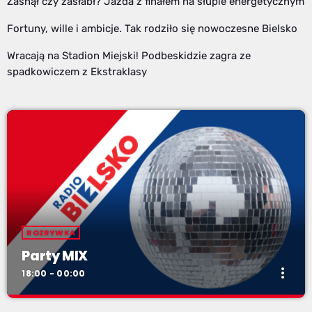
Zasnął czy zasłabł? Jazda z finałem na słupie energetycznym
Fortuny, wille i ambicje. Tak rodziło się nowoczesne Bielsko
Wracają na Stadion Miejski! Podbeskidzie zagra ze
spadkowiczem z Ekstraklasy
ROZRYWKA
Party MIX
more_vert
18:00 - 00:00