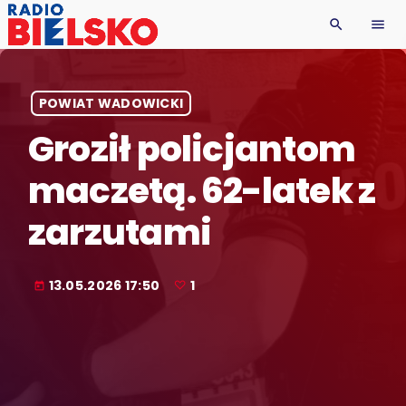
search
menu
POWIAT WADOWICKI
Groził policjantom
maczetą. 62-latek z
zarzutami
13.05.2026 17:50
1
today