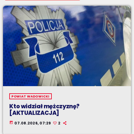
POWIAT WADOWICKI
Kto widział mężczyznę?
[AKTUALIZACJA]
today
07.08.2026, 07:29
2