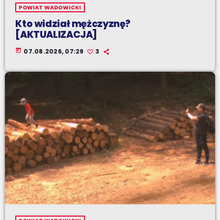
POWIAT WADOWICKI
Kto widział mężczyznę?
[AKTUALIZACJA]
today
07.08.2026, 07:29
3