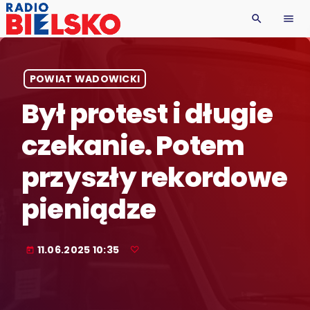
search
menu
POWIAT WADOWICKI
Był protest i długie
czekanie. Potem
przyszły rekordowe
pieniądze
11.06.2025 10:35
today