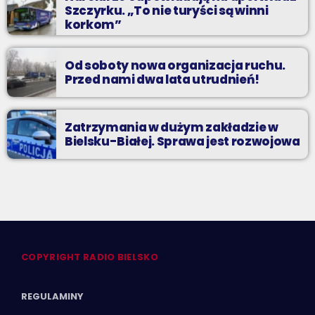
Szczyrku. „To nie turyści są winni
korkom”
Od soboty nowa organizacja ruchu.
Przed nami dwa lata utrudnień!
Zatrzymania w dużym zakładzie w
Bielsku-Białej. Sprawa jest rozwojowa
COPYRIGHT RADIO BIELSKO
REGULAMINY