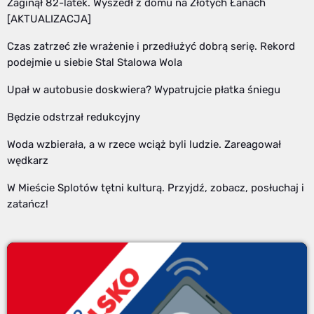
Zaginął 82-latek. Wyszedł z domu na Złotych Łanach
[AKTUALIZACJA]
Czas zatrzeć złe wrażenie i przedłużyć dobrą serię. Rekord
podejmie u siebie Stal Stalowa Wola
Upał w autobusie doskwiera? Wypatrujcie płatka śniegu
Będzie odstrzał redukcyjny
Woda wzbierała, a w rzece wciąż byli ludzie. Zareagował
wędkarz
W Mieście Splotów tętni kulturą. Przyjdź, zobacz, posłuchaj i
zatańcz!