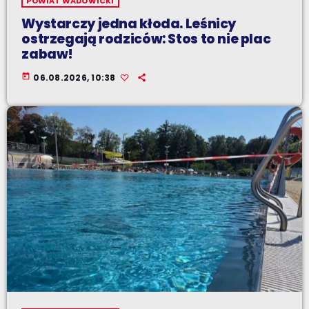
POWIAT WADOWICKI
Wystarczy jedna kłoda. Leśnicy
ostrzegają rodziców: Stos to nie plac
zabaw!
today
06.08.2026, 10:38