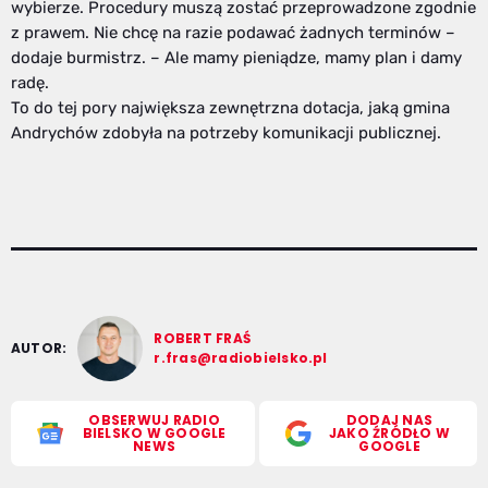
wybierze. Procedury muszą zostać przeprowadzone zgodnie
z prawem. Nie chcę na razie podawać żadnych terminów –
dodaje burmistrz. – Ale mamy pieniądze, mamy plan i damy
radę.
To do tej pory największa zewnętrzna dotacja, jaką gmina
Andrychów zdobyła na potrzeby komunikacji publicznej.
ROBERT FRAŚ
AUTOR:
r.fras@radiobielsko.pl
OBSERWUJ RADIO
DODAJ NAS
BIELSKO W GOOGLE
JAKO ŹRÓDŁO W
NEWS
GOOGLE