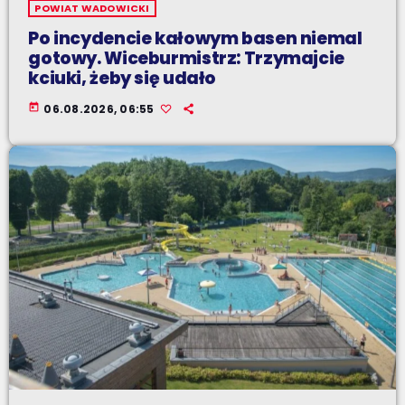
POWIAT WADOWICKI
Po incydencie kałowym basen niemal
gotowy. Wiceburmistrz: Trzymajcie
kciuki, żeby się udało
today
06.08.2026, 06:55