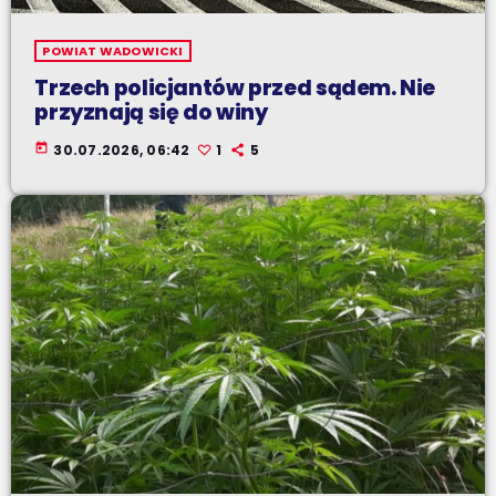
POWIAT WADOWICKI
Trzech policjantów przed sądem. Nie
przyznają się do winy
today
30.07.2026, 06:42
1
5