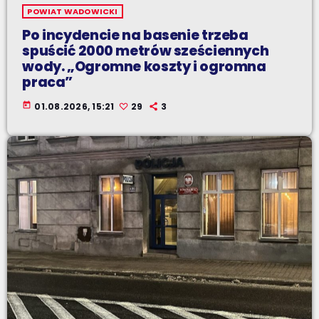
POWIAT WADOWICKI
Po incydencie na basenie trzeba
spuścić 2000 metrów sześciennych
wody. „Ogromne koszty i ogromna
praca”
today
01.08.2026, 15:21
29
3