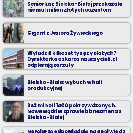
Seniorka z Bielska-Białej przekazała
niemal milion złotych oszustom
Gigant z Jeziora Żywieckiego
Wyłudzili kilkaset tysięcy złotych?
Dyrektorka oskarża nauczycieli, ci
odpierają zarzuty
Bielsko-Biała: wybuch w hali
produkcyjnej
342 mln zł i 1400 pokrzywdzonych.
Nowe wątki w sprawie biznesmena z
Bielska-Białej
Narciarze odpowiadają na apel władz