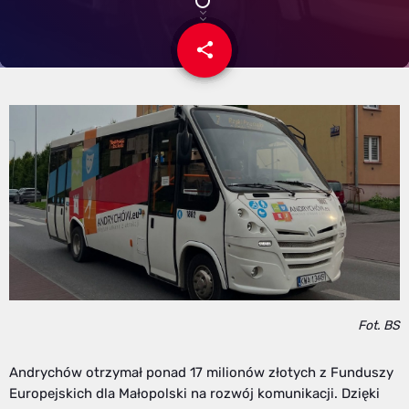
share
email
Fot. BS
Andrychów otrzymał ponad 17 milionów złotych z Funduszy
Europejskich dla Małopolski na rozwój komunikacji. Dzięki