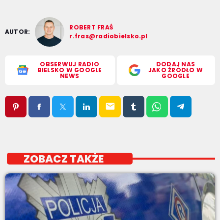
ROBERT FRAŚ
AUTOR:
r.fras@radiobielsko.pl
OBSERWUJ RADIO
DODAJ NAS
BIELSKO W GOOGLE
JAKO ŹRÓDŁO W
NEWS
GOOGLE
email
ZOBACZ TAKŻE