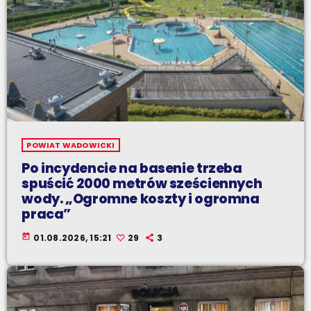
POWIAT WADOWICKI
Po incydencie na basenie trzeba
spuścić 2000 metrów sześciennych
wody. „Ogromne koszty i ogromna
praca”
today
01.08.2026, 15:21
29
3