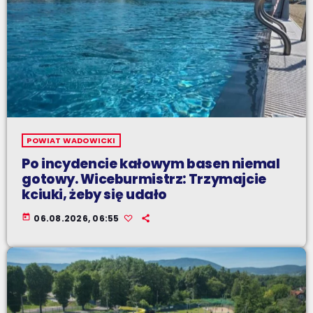
POWIAT WADOWICKI
Po incydencie kałowym basen niemal
gotowy. Wiceburmistrz: Trzymajcie
kciuki, żeby się udało
today
06.08.2026, 06:55