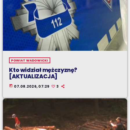
POWIAT WADOWICKI
Kto widział mężczyznę?
[AKTUALIZACJA]
today
07.08.2026, 07:29
3