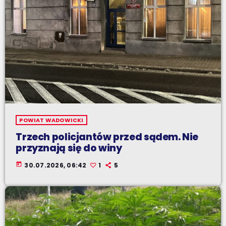
POWIAT WADOWICKI
Trzech policjantów przed sądem. Nie
przyznają się do winy
today
30.07.2026, 06:42
1
5