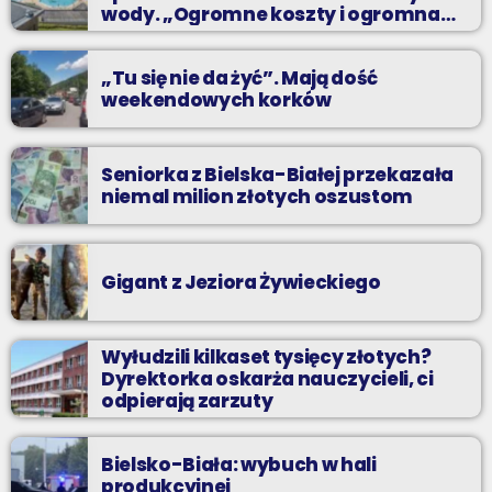
wody. „Ogromne koszty i ogromna
praca”
„Tu się nie da żyć”. Mają dość
weekendowych korków
Seniorka z Bielska-Białej przekazała
niemal milion złotych oszustom
Gigant z Jeziora Żywieckiego
Wyłudzili kilkaset tysięcy złotych?
Dyrektorka oskarża nauczycieli, ci
odpierają zarzuty
Bielsko-Biała: wybuch w hali
produkcyjnej