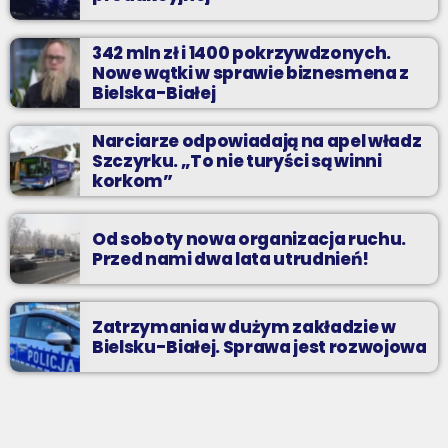
342 mln zł i 1400 pokrzywdzonych.
Nowe wątki w sprawie biznesmena z
Bielska-Białej
Narciarze odpowiadają na apel władz
Szczyrku. „To nie turyści są winni
korkom”
Od soboty nowa organizacja ruchu.
Przed nami dwa lata utrudnień!
Zatrzymania w dużym zakładzie w
Bielsku-Białej. Sprawa jest rozwojowa