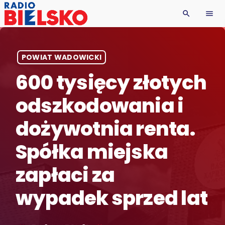
search
menu
POWIAT WADOWICKI
600 tysięcy złotych
odszkodowania i
dożywotnia renta.
Spółka miejska
zapłaci za
wypadek sprzed lat