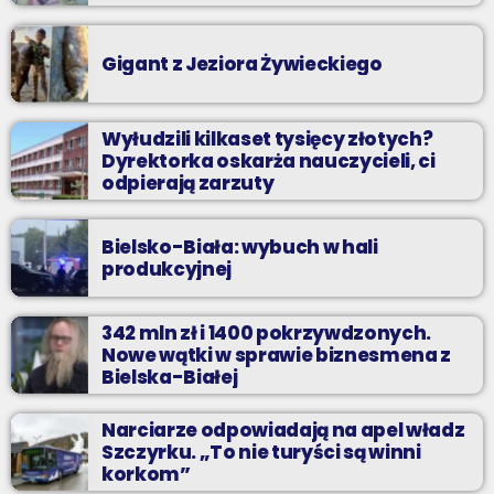
Gigant z Jeziora Żywieckiego
Wyłudzili kilkaset tysięcy złotych?
Dyrektorka oskarża nauczycieli, ci
odpierają zarzuty
Bielsko-Biała: wybuch w hali
produkcyjnej
342 mln zł i 1400 pokrzywdzonych.
Nowe wątki w sprawie biznesmena z
Bielska-Białej
Narciarze odpowiadają na apel władz
Szczyrku. „To nie turyści są winni
korkom”