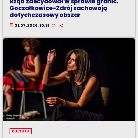
Rząd zdecydował w sprawie granic.
Goczałkowice-Zdrój zachowają
dotychczasowy obszar
today
31.07.2026, 10:51
KULTURA