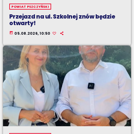
POWIAT PSZCZYŃSKI
Przejazd na ul. Szkolnej znów będzie
otwarty!
today
05.08.2026, 10:50