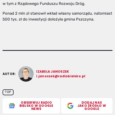
w tym z Rządowego Funduszu Rozwoju Dróg.
Ponad 2 mln zł stanowił wkład własny samorządu, natomiast
500 tys. zł do inwestycji dołożyła gmina Pszczyna.
IZABELA JANOSZEK
AUTOR:
i.janoszek@radiobielsko.pl
TOP
OBSERWUJ RADIO
DODAJ NAS
BIELSKO W GOOGLE
JAKO ŹRÓDŁO W
NEWS
GOOGLE