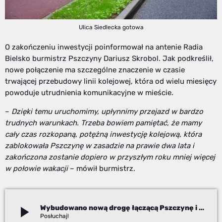
Ulica Siedlecka gotowa
O zakończeniu inwestycji poinformował na antenie Radia
Bielsko burmistrz Pszczyny Dariusz Skrobol. Jak podkreślił,
nowe połączenie ma szczególne znaczenie w czasie
trwającej przebudowy linii kolejowej, która od wielu miesięcy
powoduje utrudnienia komunikacyjne w mieście.
–
Dzięki temu uruchomimy, upłynnimy przejazd w bardzo
trudnych warunkach. Trzeba bowiem pamiętać, że mamy
cały czas rozkopaną, potężną inwestycję kolejową, która
zablokowała Pszczynę w zasadzie na prawie dwa lata i
zakończona zostanie dopiero w przyszłym roku mniej więcej
w połowie wakacji
– mówił burmistrz.
play_arrow
Wybudowano nową drogę łączącą Pszczynę i Goczałkowice-Zdrój
Izabela Janoszek