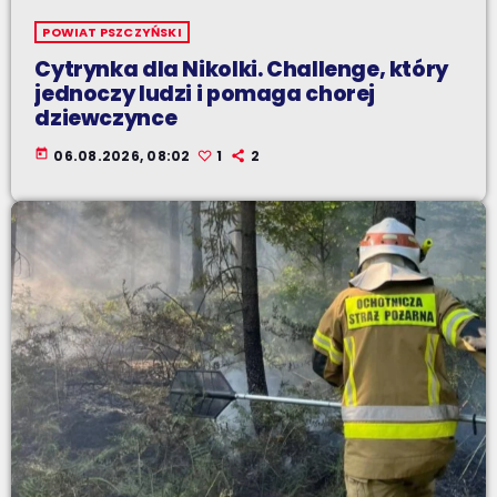
POWIAT PSZCZYŃSKI
Cytrynka dla Nikolki. Challenge, który
jednoczy ludzi i pomaga chorej
dziewczynce
today
06.08.2026, 08:02
1
2