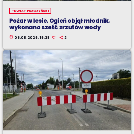
POWIAT PSZCZYŃSKI
Pożar w lesie. Ogień objął młodnik,
wykonano sześć zrzutów wody
today
05.08.2026, 19:38
2