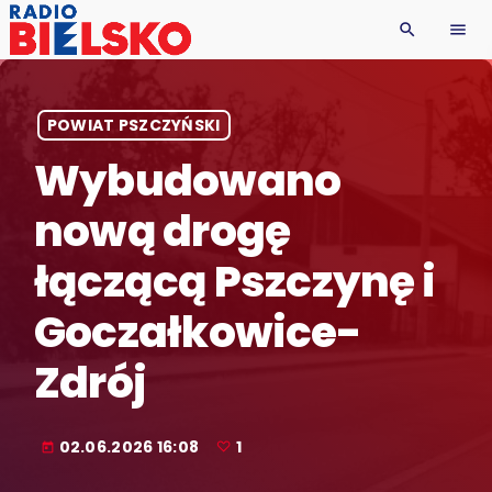
search
menu
POWIAT PSZCZYŃSKI
Wybudowano
nową drogę
łączącą Pszczynę i
Goczałkowice-
Zdrój
02.06.2026 16:08
1
today