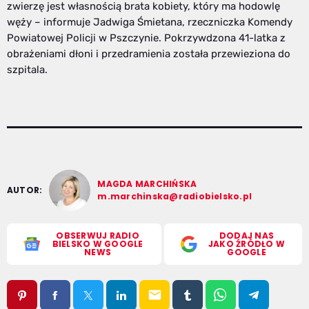
zwierzę jest własnością brata kobiety, który ma hodowlę
węży – informuje Jadwiga Śmietana, rzeczniczka Komendy
Powiatowej Policji w Pszczynie. Pokrzywdzona 41-latka z
obrażeniami dłoni i przedramienia została przewieziona do
szpitala.
MAGDA MARCHIŃSKA
AUTOR:
m.marchinska@radiobielsko.pl
OBSERWUJ RADIO
DODAJ NAS
BIELSKO W GOOGLE
JAKO ŹRÓDŁO W
NEWS
GOOGLE
email