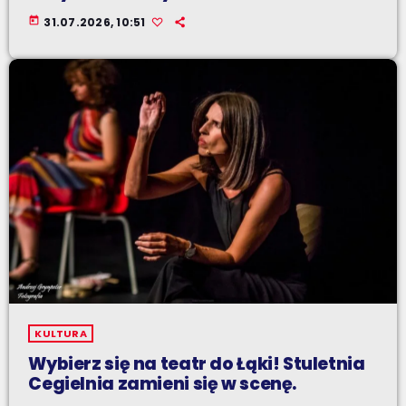
today
31.07.2026, 10:51
KULTURA
Wybierz się na teatr do Łąki! Stuletnia
Cegielnia zamieni się w scenę.