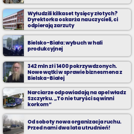
Wyłudzili kilkaset tysięcy złotych?
Dyrektorka oskarża nauczycieli, ci
odpierają zarzuty
Bielsko-Biała: wybuch w hali
produkcyjnej
342 mln zł i 1400 pokrzywdzonych.
Nowe wątki w sprawie biznesmena z
Bielska-Białej
Narciarze odpowiadają na apel władz
Szczyrku. „To nie turyści są winni
korkom”
Od soboty nowa organizacja ruchu.
Przed nami dwa lata utrudnień!