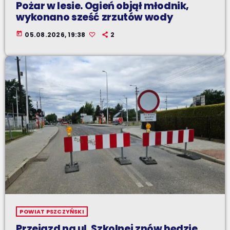
Pożar w lesie. Ogień objął młodnik,
wykonano sześć zrzutów wody
today
05.08.2026, 19:38
2
POWIAT PSZCZYŃSKI
Przejazd na ul. Szkolnej znów będzie