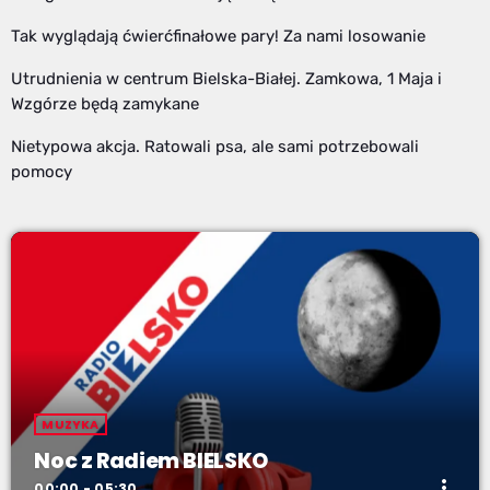
Tak wyglądają ćwierćfinałowe pary! Za nami losowanie
Utrudnienia w centrum Bielska-Białej. Zamkowa, 1 Maja i
Wzgórze będą zamykane
Nietypowa akcja. Ratowali psa, ale sami potrzebowali
pomocy
MUZYKA
Noc z Radiem BIELSKO
more_vert
00:00 - 05:30