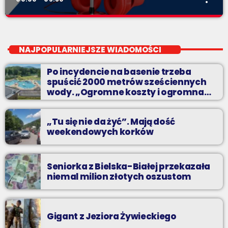
Noc z Radiem BIELSKO
close
Nocą, kiedy wszyscy śpią - my gramy dalej. I to właśnie nocą
NAJPOPULARNIEJSZE WIADOMOŚCI
można "upolować" na naszej antenie prawdziwe muzyczne
perełki.
Po incydencie na basenie trzeba
spuścić 2000 metrów sześciennych
wody. „Ogromne koszty i ogromna
praca”
„Tu się nie da żyć”. Mają dość
weekendowych korków
Seniorka z Bielska-Białej przekazała
niemal milion złotych oszustom
Gigant z Jeziora Żywieckiego