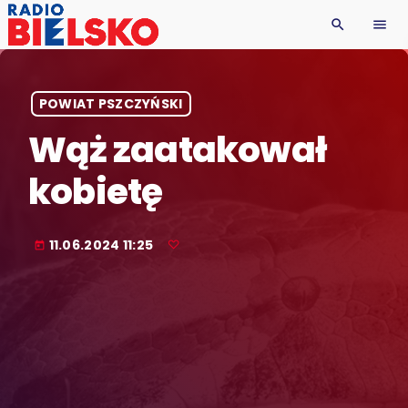
search
menu
POWIAT PSZCZYŃSKI
Wąż zaatakował
kobietę
11.06.2024 11:25
today