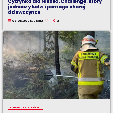
Cytrynka dla Nikolki. Challenge, który
jednoczy ludzi i pomaga chorej
dziewczynce
today
06.08.2026, 08:02
1
2
POWIAT PSZCZYŃSKI