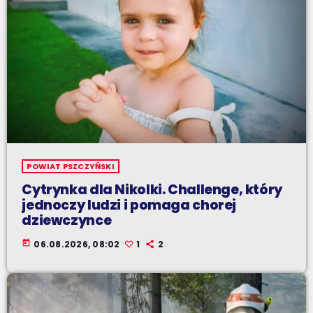
POWIAT PSZCZYŃSKI
Cytrynka dla Nikolki. Challenge, który
jednoczy ludzi i pomaga chorej
dziewczynce
today
06.08.2026, 08:02
1
2