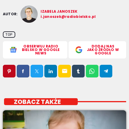
IZABELA JANOSZEK
AUTOR:
i.janoszek@radiobielsko.pl
TOP
OBSERWUJ RADIO
DODAJ NAS
BIELSKO W GOOGLE
JAKO ŹRÓDŁO W
NEWS
GOOGLE
email
ZOBACZ TAKŻE