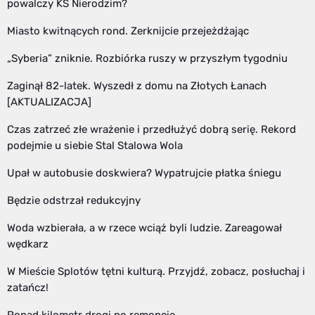
powalczy KS Nierodzim?
Miasto kwitnących rond. Zerknijcie przejeżdżając
„Syberia” zniknie. Rozbiórka ruszy w przyszłym tygodniu
Zaginął 82-latek. Wyszedł z domu na Złotych Łanach
[AKTUALIZACJA]
Czas zatrzeć złe wrażenie i przedłużyć dobrą serię. Rekord
podejmie u siebie Stal Stalowa Wola
Upał w autobusie doskwiera? Wypatrujcie płatka śniegu
Będzie odstrzał redukcyjny
Woda wzbierała, a w rzece wciąż byli ludzie. Zareagował
wędkarz
W Mieście Splotów tętni kulturą. Przyjdź, zobacz, posłuchaj i
zatańcz!
Ponad kilometr drogi po remoncie