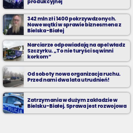
produkcyjnej
342 mln zł i 1400 pokrzywdzonych.
Nowe wątki w sprawie biznesmena z
Bielska-Białej
Narciarze odpowiadają na apel władz
Szczyrku. „To nie turyści są winni
korkom”
Od soboty nowa organizacja ruchu.
Przed nami dwa lata utrudnień!
Zatrzymania w dużym zakładzie w
Bielsku-Białej. Sprawa jest rozwojowa