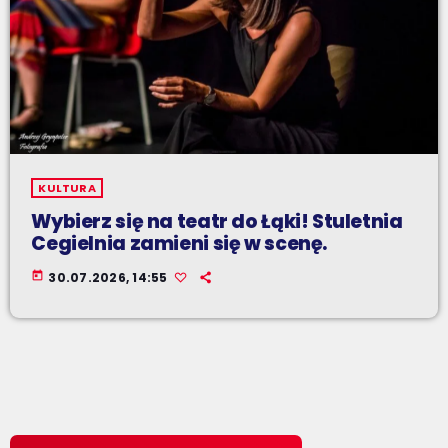
KULTURA
Wybierz się na teatr do Łąki! Stuletnia
Cegielnia zamieni się w scenę.
today
30.07.2026, 14:55