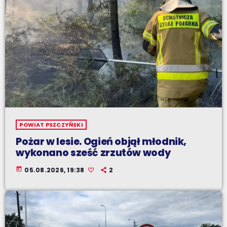
POWIAT PSZCZYŃSKI
Pożar w lesie. Ogień objął młodnik,
wykonano sześć zrzutów wody
today
05.08.2026, 19:38
2