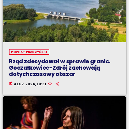
POWIAT PSZCZYŃSKI
Rząd zdecydował w sprawie granic.
Goczałkowice-Zdrój zachowają
dotychczasowy obszar
today
31.07.2026, 10:51