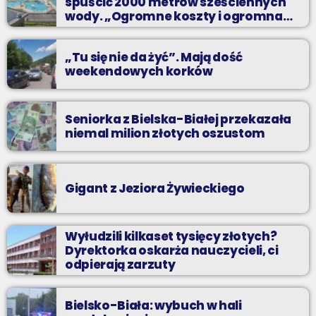
spuścić 2000 metrów sześciennych
najlepszych dyskotekowych przebojach?
wody. „Ogromne koszty i ogromna
praca”
„Tu się nie da żyć”. Mają dość
weekendowych korków
Seniorka z Bielska-Białej przekazała
niemal milion złotych oszustom
Gigant z Jeziora Żywieckiego
Wyłudzili kilkaset tysięcy złotych?
Dyrektorka oskarża nauczycieli, ci
odpierają zarzuty
Bielsko-Biała: wybuch w hali