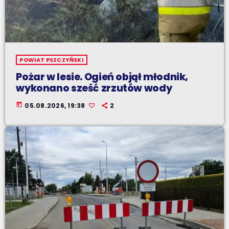
POWIAT PSZCZYŃSKI
Pożar w lesie. Ogień objął młodnik,
wykonano sześć zrzutów wody
today
05.08.2026, 19:38
2