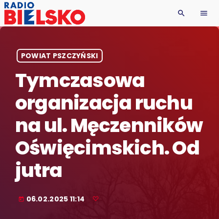
search
menu
POWIAT PSZCZYŃSKI
Tymczasowa
organizacja ruchu
na ul. Męczenników
Oświęcimskich. Od
jutra
06.02.2025 11:14
today