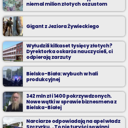
niemal milion złotych oszustom
Gigant z Jeziora Żywieckiego
Wyłudzili kilkaset tysięcy złotych?
Dyrektorka oskarża nauczycieli, ci
odpierają zarzuty
Bielsko-Biała: wybuch w hali
produkcyjnej
342 mln zł i 1400 pokrzywdzonych.
Nowe wątki w sprawie biznesmena z
Bielska-Białej
Narciarze odpowiadają na apel władz
Szczyrku. „To nie turyści są winni