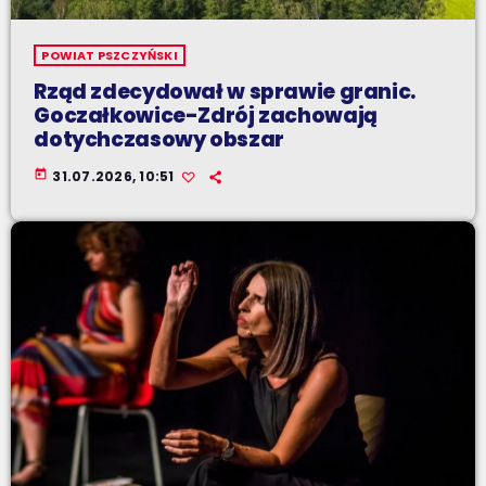
POWIAT PSZCZYŃSKI
Rząd zdecydował w sprawie granic.
Goczałkowice-Zdrój zachowają
dotychczasowy obszar
today
31.07.2026, 10:51