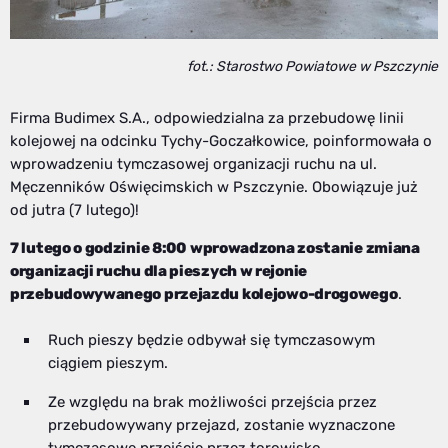
fot.: Starostwo Powiatowe w Pszczynie
Firma Budimex S.A., odpowiedzialna za przebudowę linii
kolejowej na odcinku Tychy-Goczałkowice, poinformowała o
wprowadzeniu tymczasowej organizacji ruchu na ul.
Męczenników Oświęcimskich w Pszczynie. Obowiązuje już
od jutra (7 lutego)!
7 lutego o godzinie 8:00
wprowadzona zostanie zmiana
organizacji ruchu dla pieszych w rejonie
przebudowywanego przejazdu kolejowo-drogowego
.
Ruch pieszy będzie odbywał się tymczasowym
ciągiem pieszym.
Ze względu na brak możliwości przejścia przez
przebudowywany przejazd, zostanie wyznaczone