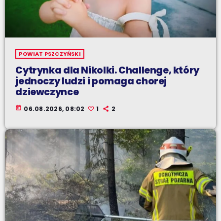
POWIAT PSZCZYŃSKI
Cytrynka dla Nikolki. Challenge, który
jednoczy ludzi i pomaga chorej
dziewczynce
today
06.08.2026, 08:02
1
2