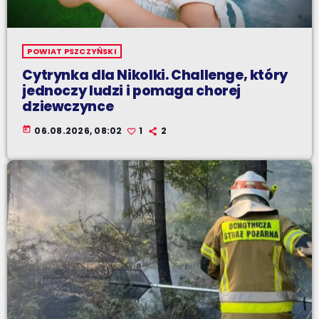
POWIAT PSZCZYŃSKI
Cytrynka dla Nikolki. Challenge, który
jednoczy ludzi i pomaga chorej
dziewczynce
today
06.08.2026, 08:02
1
2