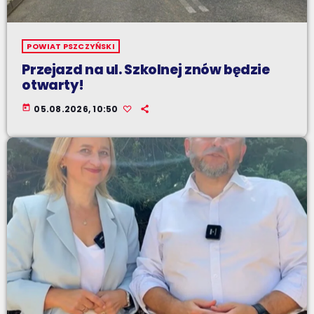
POWIAT PSZCZYŃSKI
Przejazd na ul. Szkolnej znów będzie
otwarty!
today
05.08.2026, 10:50