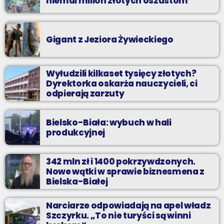
niemal milion złotych oszustom
Gigant z Jeziora Żywieckiego
Wyłudzili kilkaset tysięcy złotych?
Dyrektorka oskarża nauczycieli, ci
odpierają zarzuty
Bielsko-Biała: wybuch w hali
produkcyjnej
342 mln zł i 1400 pokrzywdzonych.
Nowe wątki w sprawie biznesmena z
Bielska-Białej
Narciarze odpowiadają na apel władz
Szczyrku. „To nie turyści są winni