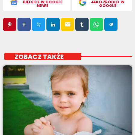
BIELSKO W GOOGLE
JAKO ŹRÓDŁO W
NEWS
GOOGLE
email
ZOBACZ TAKŻE