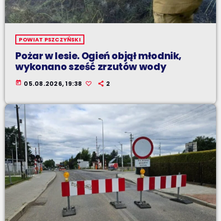
POWIAT PSZCZYŃSKI
Pożar w lesie. Ogień objął młodnik,
wykonano sześć zrzutów wody
today
05.08.2026, 19:38
2