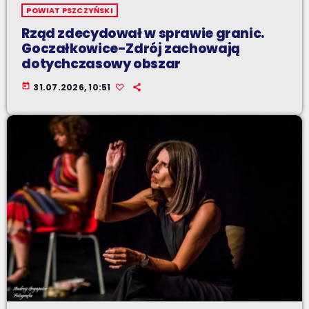
POWIAT PSZCZYŃSKI
Rząd zdecydował w sprawie granic.
Goczałkowice-Zdrój zachowają
dotychczasowy obszar
today
31.07.2026, 10:51