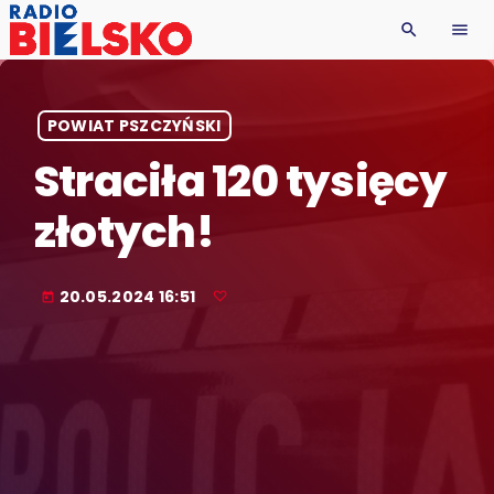
search
menu
POWIAT PSZCZYŃSKI
Straciła 120 tysięcy
złotych!
20.05.2024 16:51
today